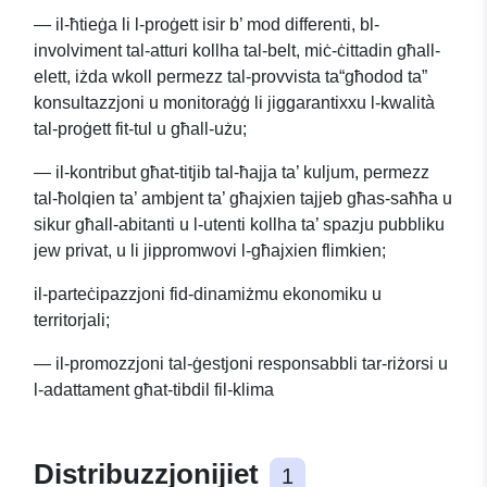
— il-ħtieġa li l-proġett isir b’ mod differenti, bl-
involviment tal-atturi kollha tal-belt, miċ-ċittadin għall-
elett, iżda wkoll permezz tal-provvista ta“għodod ta”
konsultazzjoni u monitoraġġ li jiggarantixxu l-kwalità
tal-proġett fit-tul u għall-użu;
— il-kontribut għat-titjib tal-ħajja ta’ kuljum, permezz
tal-ħolqien ta’ ambjent ta’ għajxien tajjeb għas-saħħa u
sikur għall-abitanti u l-utenti kollha ta’ spazju pubbliku
jew privat, u li jippromwovi l-għajxien flimkien;
il-parteċipazzjoni fid-dinamiżmu ekonomiku u
territorjali;
— il-promozzjoni tal-ġestjoni responsabbli tar-riżorsi u
l-adattament għat-tibdil fil-klima
Distribuzzjonijiet
1