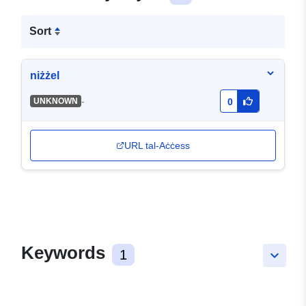
Sort
niżżel
-
UNKNOWN
0
URL tal-Aċċess
Keywords
1
keyboard_arrow_down