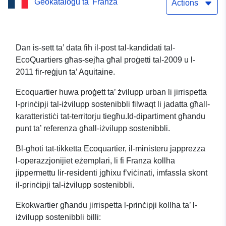
Ġeokatalogu ta' Franza
sejħiet għal proġetti 2009
Actions
u 2011
Dan is-sett ta’ data fih il-post tal-kandidati tal-
EcoQuartiers għas-sejħa għal proġetti tal-2009 u l-
2011 fir-reġjun ta’ Aquitaine.
Ecoquartier huwa proġett ta’ żvilupp urban li jirrispetta
l-prinċipji tal-iżvilupp sostenibbli filwaqt li jadatta għall-
karatteristiċi tat-territorju tiegħu.Id-dipartiment għandu
punt ta’ referenza għall-iżvilupp sostenibbli.
Bl-għoti tat-tikketta Ecoquartier, il-ministeru japprezza
l-operazzjonijiet eżemplari, li fi Franza kollha
jippermettu lir-residenti jgħixu f’viċinati, imfassla skont
il-prinċipji tal-iżvilupp sostenibbli.
Ekokwartier għandu jirrispetta l-prinċipji kollha ta’ l-
iżvilupp sostenibbli billi: