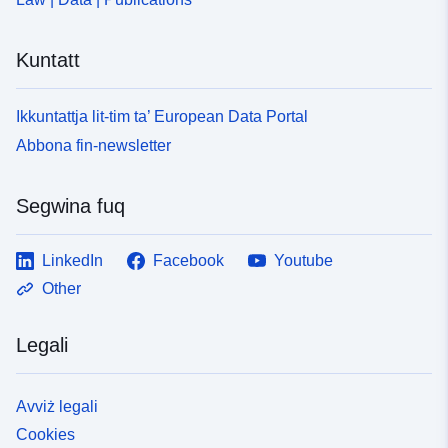
kontribut għat-titjib tal-ħajja ta’ kuljum, permezz tal-
ħolqien ta’ ambjent ta’ għajxien tajjeb għas-saħħa u sikur
Kuntatt
għall-abitanti u l-utenti kollha ta’ spazju pubbliku jew
privat, u li jippromwovi l-għajxien flimkien; il-
parteċipazzjoni fid-dinamiżmu ekonomiku u territorjali; —
Ikkuntattja lit-tim ta’ European Data Portal
il-promozzjoni tal-ġestjoni responsabbli tar-riżorsi u l-
Abbona fin-newsletter
adattament għat-tibdil fil-klima
Segwina fuq
LinkedIn
Facebook
Youtube
Other
Legali
Avviż legali
Cookies