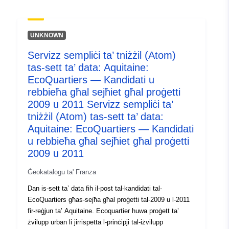
uriRef:
http://data.europa.eu/88u/dataset/fr
120066022-srv-0ea8cf30-ba82-
UNKNOWN
41ae-a9be-ae817ba79413
Servizz sempliċi ta’ tniżżil (Atom)
Tip:
Riżorsa:
tas-sett ta’ data: Aquitaine:
http://inspire.ec.europa.eu/metadat
EcoQuartiers — Kandidati u
codelist/ResourceType/services
rebbieħa għal sejħiet għal proġetti
2009 u 2011 Servizz sempliċi ta’
tniżżil (Atom) tas-sett ta’ data:
Aquitaine: EcoQuartiers — Kandidati
u rebbieħa għal sejħiet għal proġetti
2009 u 2011
Ġeokatalogu ta' Franza
Dan is-sett ta’ data fih il-post tal-kandidati tal-
EcoQuartiers għas-sejħa għal proġetti tal-2009 u l-2011
fir-reġjun ta’ Aquitaine. Ecoquartier huwa proġett ta’
żvilupp urban li jirrispetta l-prinċipji tal-iżvilupp