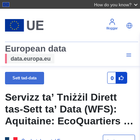
How do you know?
Illoggjar
European data
data.europa.eu
0
Sett tad-data
Servizz ta’ Tniżżil Dirett
tas-Sett ta’ Data (WFS):
Aquitaine: EcoQuartiers —
Kandidati u rebbieħa għal