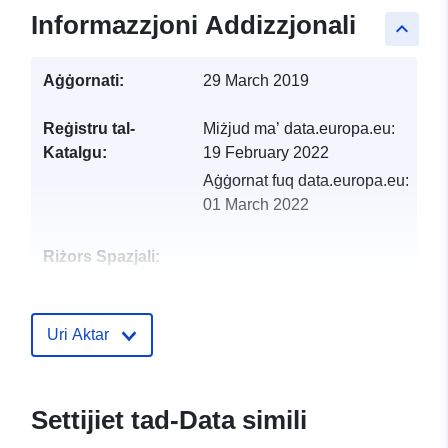
Informazzjoni Addizzjonali
keyboard_arrow_up
Aġġornati:
29 March 2019
Reġistru tal-
Miżjud ma’ data.europa.eu:
Katalgu:
19 February 2022
Aġġornat fuq data.europa.eu:
01 March 2022
Riżors Spazjali:
Identifikaturi:
http://catalogue.geo-
ide.developpement-
Uri Aktar
durable.gouv.fr/service/fr-
120066022-wxs-43267fd8-
2c47-48a0-974b-
Settijiet tad-Data simili
9e2b3f5421bd