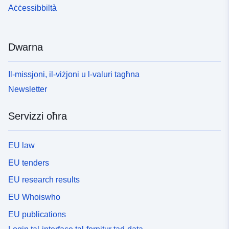
Aċċessibbiltà
Dwarna
Il-missjoni, il-viżjoni u l-valuri tagħna
Newsletter
Servizzi oħra
EU law
EU tenders
EU research results
EU Whoiswho
EU publications
Login tal-interface tal-fornitur tad-data