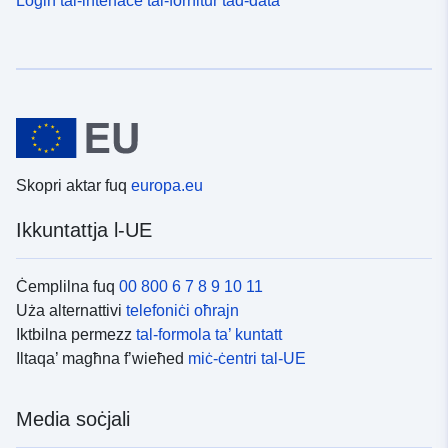
Skopri aktar fuq
europa.eu
Ikkuntattja l-UE
Ċemplilna fuq
00 800 6 7 8 9 10 11
Uża alternattivi
telefoniċi oħrajn
Iktbilna permezz
tal-formola ta’ kuntatt
Iltaqa’ magħna f’wieħed
miċ-ċentri tal-UE
Media soċjali