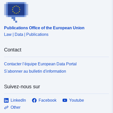
ou insignifiant ». Il s'agit des zones où l'aléa a été étudié
et est nul. Ces zones ne sont pas incluses dans la
classe d'objets et n'ont pas à être représentées comme
des zones d'aléa. Cependant, dans le cas des PPR
naturels, le zonage réglementaire peut classer certaines
Publications Office of the European Union
zones non exposées à l'aléa en zone de prescription
Law | Data | Publications
(voir la définition de la classe ZonePPR).
Contact
Contacter l’équipe European Data Portal
S'abonner au bulletin d'information
Suivez-nous sur
LinkedIn
Facebook
Youtube
Other