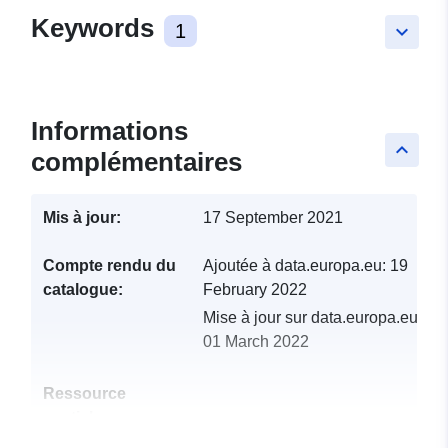
Keywords
1
keyboard_arrow_down
Informations
keyboard_arrow_up
complémentaires
Mis à jour:
17 September 2021
Compte rendu du
Ajoutée à data.europa.eu:
19
catalogue:
February 2022
Mise à jour sur data.europa.eu:
01 March 2022
Ressource
spatiale: