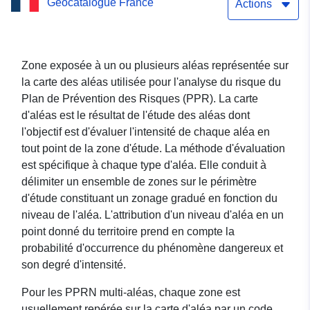
Geocatalogue France
Risques Naturels (PPRN)
Actions
de Mées – Landes (40)
Zone exposée à un ou plusieurs aléas représentée sur
la carte des aléas utilisée pour l'analyse du risque du
Plan de Prévention des Risques (PPR). La carte
d'aléas est le résultat de l'étude des aléas dont
l'objectif est d'évaluer l'intensité de chaque aléa en
tout point de la zone d'étude. La méthode d'évaluation
est spécifique à chaque type d'aléa. Elle conduit à
délimiter un ensemble de zones sur le périmètre
d'étude constituant un zonage gradué en fonction du
niveau de l'aléa. L'attribution d'un niveau d'aléa en un
point donné du territoire prend en compte la
probabilité d'occurrence du phénomène dangereux et
son degré d'intensité.
Pour les PPRN multi-aléas, chaque zone est
usuellement repérée sur la carte d'aléa par un code