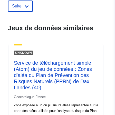
Identificateurs:
http://catalogue.geo-
Suite
ide.developpement-
durable.gouv.fr/service/fr-
120066022-wxs-f9d490c6-
Jeux de données similaires
db65-4bbc-a23f-
70b47a13a00c
uriRef:
http://data.europa.eu/88u/dataset/fr
UNKNOWN
120066022-srv-0eac919c-e181-
49fc-b74d-220beef6de7d
Service de téléchargement simple
(Atom) du jeu de données : Zones
Type:
Ressource:
d'aléa du Plan de Prévention des
http://inspire.ec.europa.eu/metadat
Risques Naturels (PPRN) de Dax –
codelist/SpatialDataServiceType/d
Landes (40)
Geocatalogue France
Zone exposée à un ou plusieurs aléas représentée sur la
carte des aléas utilisée pour l'analyse du risque du Plan