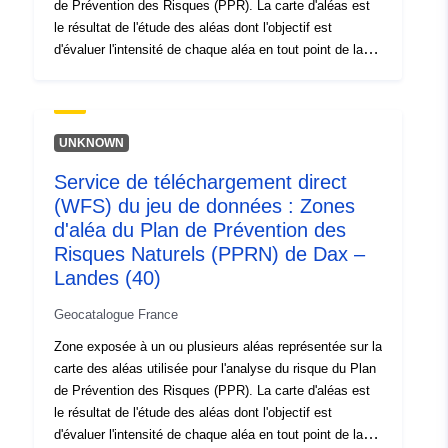
de Prévention des Risques (PPR). La carte d'aléas est
le résultat de l'étude des aléas dont l'objectif est
d'évaluer l'intensité de chaque aléa en tout point de la
zone d'étude. La méthode d'évaluation est spécifique à
chaque type d'aléa. Elle conduit à délimiter un ensemble
de zones sur le périmètre d'étude constituant un zonage
gradué en fonction du niveau de l'aléa. L'attribution d'un
UNKNOWN
niveau d'aléa en un point donné du territoire prend en
Service de téléchargement direct
compte la probabilité d'occurrence du phénomène
(WFS) du jeu de données : Zones
dangereux et son degré d'intensité. Pour les PPRN
multi-aléas, chaque zone est usuellement repérée sur la
d'aléa du Plan de Prévention des
carte d'aléa par un code pour chaque aléa auquel elle
Risques Naturels (PPRN) de Dax –
est exposée. Toutes les zones d'aléa représentées sur
Landes (40)
la carte des aléas sont incluses. Les zones protégées
par des ouvrages de protection doivent être
Geocatalogue France
représentées (éventuellement de façon spécifique) car
Zone exposée à un ou plusieurs aléas représentée sur la
elles sont toujours considérées soumises à l'aléa (cas
carte des aléas utilisée pour l'analyse du risque du Plan
de rupture ou d'insuffisance de l'ouvrage). Les zones
de Prévention des Risques (PPR). La carte d'aléas est
d'aléas peuvent être qualifiées de données élaborées
le résultat de l'étude des aléas dont l'objectif est
dans la mesure où elles résultent d'une synthèse
d'évaluer l'intensité de chaque aléa en tout point de la
utilisant plusieurs sources de données d'aléas