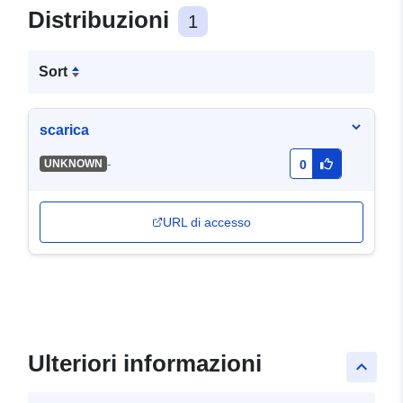
Distribuzioni
1
Sort
scarica
-
UNKNOWN
0
URL di accesso
Ulteriori informazioni
keyboard_arrow_up