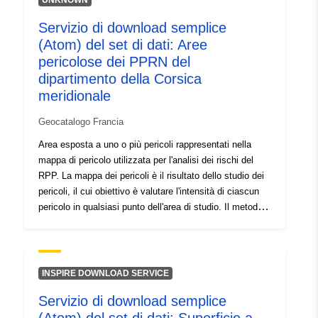
UNKNOWN
4970-a03b-29ec860ee920
Servizio di download semplice
Tipo:
Risorsa:
(Atom) del set di dati: Aree
http://inspire.ec.europa.eu/metadat
pericolose dei PPRN del
codelist/SpatialDataServiceType/d
dipartimento della Corsica
meridionale
Geocatalogo Francia
Area esposta a uno o più pericoli rappresentati nella
mappa di pericolo utilizzata per l'analisi dei rischi del
RPP. La mappa dei pericoli è il risultato dello studio dei
pericoli, il cui obiettivo è valutare l'intensità di ciascun
pericolo in qualsiasi punto dell'area di studio. Il metodo
di valutazione è specifico per ciascun tipo di pericolo.
Porta alla delimitazione di una serie di aree sul perimetro
di studio che costituiscono una zonizzazione graduata in
funzione del livello di pericolo. L'assegnazione di un
INSPIRE DOWNLOAD SERVICE
livello di pericolo in un determinato punto del territorio
Servizio di download semplice
tiene conto della probabilità di verificarsi del fenomeno
pericoloso e del suo grado di intensità. Per i PPRN