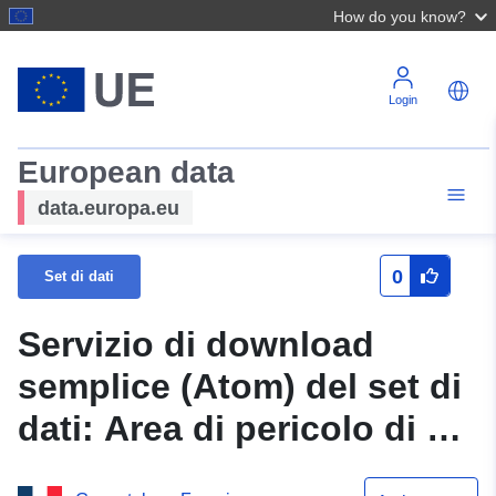
How do you know?
Login
European data
data.europa.eu
0
Set di dati
Servizio di download
semplice (Atom) del set di
dati: Area di pericolo di un
PPRN sul dipartimento