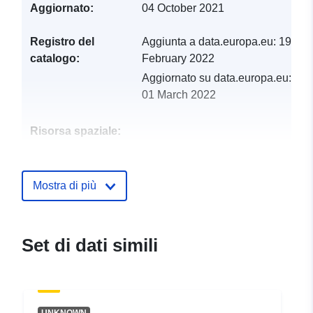
Aggiornato:
04 October 2021
Registro del
Aggiunta a data.europa.eu:
19
catalogo:
February 2022
Aggiornato su data.europa.eu:
01 March 2022
Risorsa spaziale:
Identificatori:
http://catalogue.geo-
ide.developpement-
Mostra di più
durable.gouv.fr/service/fr-
120066022-atom-1dd6d23c-
f36e-4872-8cdc-
Set di dati simili
99b09ba35d65
uriRef:
http://data.europa.eu/88u/dataset/fr
120066022-srv-0ecb89a0-91dd-