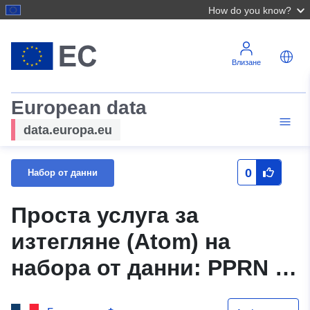
How do you know?
Влизане
European data
data.europa.eu
0
Набор от данни
Проста услуга за
изтегляне (Atom) на
набора от данни: PPRN —
Движение на