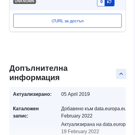
-
UNKNOWN
0
URL за достъп
Допълнителна
keyboard_arrow_up
информация
Актуализирано:
05 April 2019
Каталожен
Добавено към data.europa.eu:
19
запис:
February 2022
Актуализирана на data.europa.eu
19 February 2022