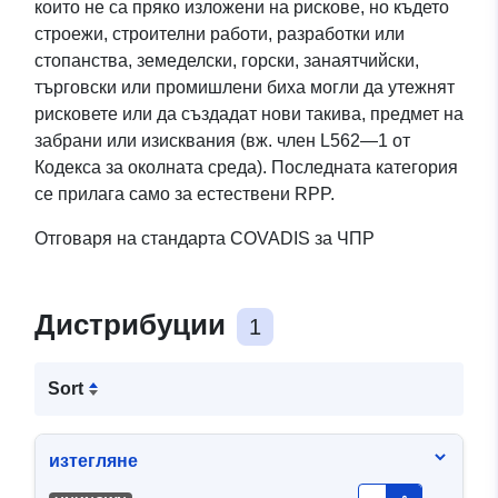
които не са пряко изложени на рискове, но където
строежи, строителни работи, разработки или
стопанства, земеделски, горски, занаятчийски,
търговски или промишлени биха могли да утежнят
рисковете или да създадат нови такива, предмет на
забрани или изисквания (вж. член L562—1 от
Кодекса за околната среда). Последната категория
се прилага само за естествени RPP.
Отговаря на стандарта COVADIS за ЧПР
Дистрибуции
1
Sort
изтегляне