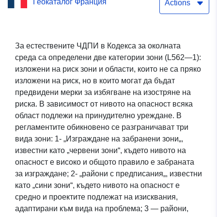
Геокаталог Франция
регулираните райони в
Actions
Мьорт е Мозел
За естествените ЧДПИ в Кодекса за околната
среда са определени две категории зони (L562—1):
изложени на риск зони и области, които не са пряко
изложени на риск, но в които могат да бъдат
предвидени мерки за избягване на изостряне на
риска. В зависимост от нивото на опасност всяка
област подлежи на принудително уреждане. В
регламентите обикновено се разграничават три
вида зони: 1- „Изграждане на забранени зони„,
известни като „червени зони“, където нивото на
опасност е високо и общото правило е забраната
за изграждане; 2- „райони с предписания„, известни
като „сини зони“, където нивото на опасност е
средно и проектите подлежат на изисквания,
адаптирани към вида на проблема; 3 — райони,