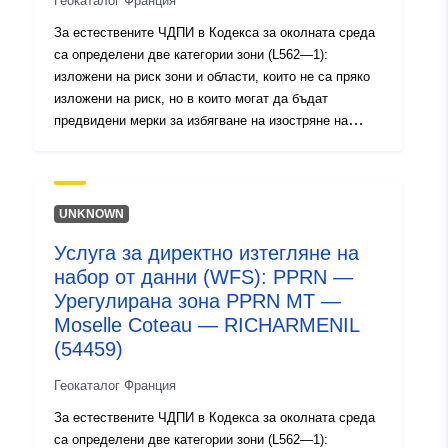
Геокаталог Франция
За естествените ЧДПИ в Кодекса за околната среда
са определени две категории зони (L562—1):
изложени на риск зони и области, които не са пряко
изложени на риск, но в които могат да бъдат
предвидени мерки за избягване на изостряне на
риска. В зависимост от нивото на опасност всяка
област подлежи на принудително уреждане. В
регламентите обикновено се разграничават три вида
зони: 1- „Изграждане на забранени зони„, известни
UNKNOWN
като „червени зони“, където нивото на опасност е
Услуга за директно изтегляне на
високо и общото правило е забраната за изграждане;
набор от данни (WFS): PPRN —
2- „райони с предписания„, известни като „сини зони“,
където нивото на опасност е средно и проектите
Урегулирана зона PPRN MT —
подлежат на изисквания, адаптирани към вида на
Moselle Coteau — RICHARMENIL
проблема; 3 — райони, които не са пряко изложени
(54459)
на рискове, но където строежи, строителни работи,
разработки или стопанства, земеделски, горски,
Геокаталог Франция
занаятчийски, търговски или промишлени биха могли
За естествените ЧДПИ в Кодекса за околната среда
да утежнят рисковете или да създадат нови такива,
са определени две категории зони (L562—1):