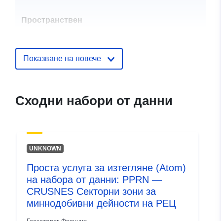
Пространствен
ресурс:
Идентификатор
http://descartes-dev.cete-
Показване на повече
и:
mediterranee.i2/service/fr-
120066022-atom-f175a63d-
e0fa-4004-a9ed-
Сходни набори от данни
23ce8cb8e933
uriRef:
http://data.europa.eu/88u/dataset/fr
120066022-srv-0ef42979-f810-
UNKNOWN
4f1d-b626-3ea4e64e4034
Проста услуга за изтегляне (Atom)
Тип:
Ресурси:
на набора от данни: PPRN —
http://inspire.ec.europa.eu/metadat
CRUSNES Секторни зони за
codelist/ResourceType/services
миннодобивни дейности на РЕЦ