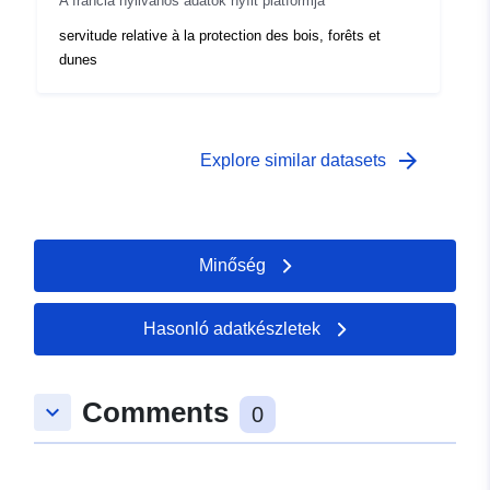
A francia nyilvános adatok nyílt platformja
servitude relative à la protection des bois, forêts et
dunes
arrow_forward
Explore similar datasets
Minőség
Hasonló adatkészletek
Comments
keyboard_arrow_down
0