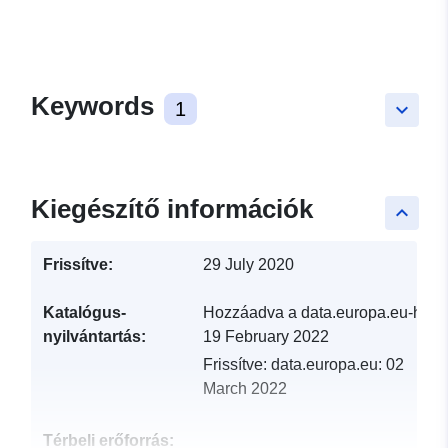
Keywords
1
keyboard_arrow_down
Kiegészítő információk
keyboard_arrow_up
Frissítve:
29 July 2020
Katalógus-
Hozzáadva a data.europa.eu-hoz:
nyilvántartás:
19 February 2022
Frissítve: data.europa.eu:
02
March 2022
Térbeli erőforrás: