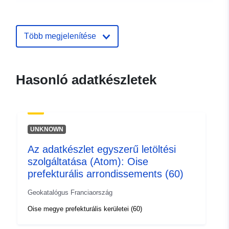
Azonosítók:
http://catalogue.geo-
ide.developpement-
Több megjelenítése
durable.gouv.fr/service/fr-
120066022-wxs-f4271ab0-
361d-41f5-82fc-
Hasonló adatkészletek
4a87070de3ac
uriRef:
http://data.europa.eu/88u/dataset/fr
120066022-srv-0f00b22d-2345-
UNKNOWN
436d-8720-d79c024aa912
Az adatkészlet egyszerű letöltési
Típus:
Erőforrás:
szolgáltatása (Atom): Oise
http://inspire.ec.europa.eu/metadat
prefekturális arrondissements (60)
codelist/SpatialDataServiceType/d
Geokatalógus Franciaország
Oise megye prefekturális kerületei (60)