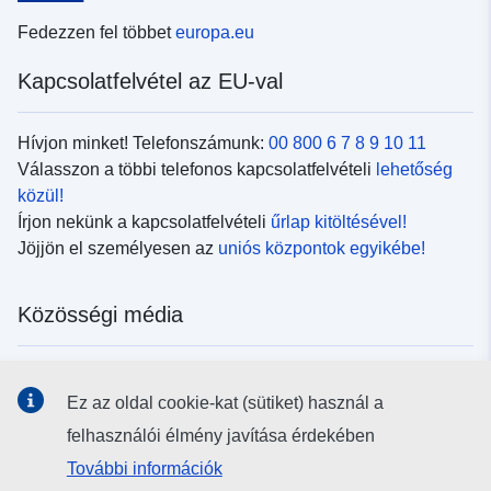
Fedezzen fel többet
europa.eu
Kapcsolatfelvétel az EU-val
Hívjon minket! Telefonszámunk:
00 800 6 7 8 9 10 11
Válasszon a többi telefonos kapcsolatfelvételi
lehetőség
közül!
Írjon nekünk a kapcsolatfelvételi
űrlap kitöltésével!
Jöjjön el személyesen az
uniós központok egyikébe!
Közösségi média
Kövesse az EU
közösségi oldalait!
Ez az oldal cookie-kat (sütiket) használ a
felhasználói élmény javítása érdekében
Uniós intézmények és szervek
További információk