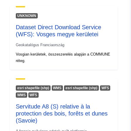
UNKNOWN
Dataset Direct Download Service
(WFS): Vosges megye kerületei
Geokatalógus Franciaország
Vosgian kerületek, összeszerelés alapján a COMMUNE
réteg.
esri shapefile (shp)
WMS
esri shapefile (shp)
WFS
WMS
WFS
Servitude A8 (S) relative à la
protection des bois, forêts et dunes
(Savoie)