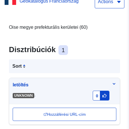
Geokatalógus Franciaország
Actions
Oise megye prefekturális kerületei (60)
Disztribúciók
1
Sort
letöltés
-
UNKNOWN
0
Hozzáférési URL-cím