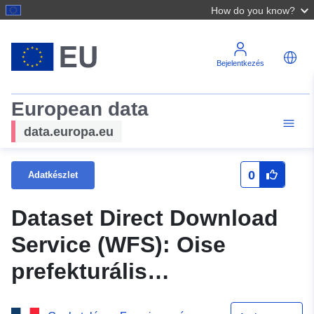
How do you know?
Bejelentkezés
European data
data.europa.eu
0
Adatkészlet
Dataset Direct Download
Service (WFS): Oise
prefekturális
arrondissements (60)