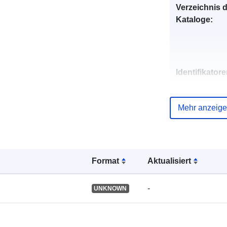
Verzeichnis 
Kataloge:
Identifikatore
Mehr anzeig
uriRef:
Format
Aktualisiert
-
UNKNOWN
Typ: