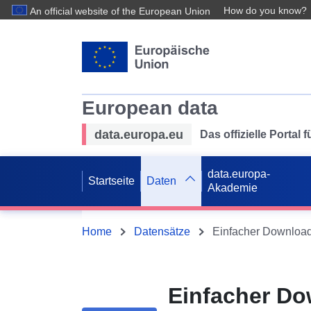
How do you know?
An official website of the European Union
European data
data.europa.eu
Das offizielle Portal
data.europa-
Startseite
Daten
Akademie
Home
Datensätze
Einfacher Do