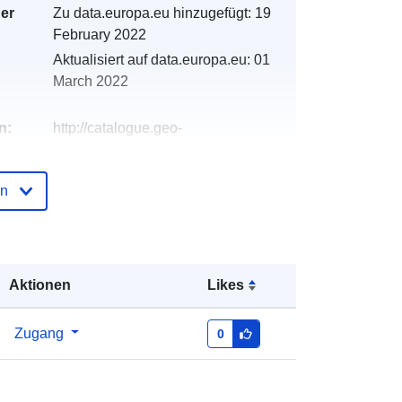
der
Zu data.europa.eu hinzugefügt:
19
February 2022
Aktualisiert auf data.europa.eu:
01
March 2022
n:
http://catalogue.geo-
ide.developpement-
durable.gouv.fr/service/fr-
en
120066022-atom-1f310ac8-8ed7-
46b0-b815-ab61faba1b08
http://data.europa.eu/88u/dataset/fr-
120066022-srv-0f10a93e-11f8-4acf-
Aktionen
Likes
b4f2-ee730cc5dee4
Zugang
0
Ressource:
http://inspire.ec.europa.eu/metadata-
codelist/ResourceType/services