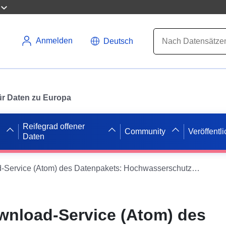
Anmelden
Deutsch
 für Daten zu Europa
Reifegrad offener
Community
Veröffentl
Daten
Einfacher Download-Service (Atom) des Datenpakets: Hochwasserschutzplan der Gemeinde Samaran im Departement Gers
wnload-Service (Atom) des