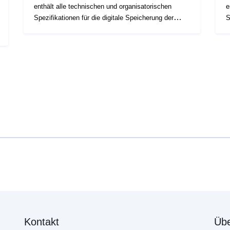
enthält alle technischen und organisatorischen
e
Spezifikationen für die digitale Speicherung der
S
Geodaten, die in den Plänen zur Risikoverhütung
G
(Risk Prevention Plans – PPR) dargestellt sind. Die
(
Pläne zur Risikoverhütung (PPR) wurden durch das
P
Gesetz vom 2. Februar 1995 zur Stärkung des
G
Umweltschutzes eingeführt. Das PPR-Instrument ist
U
Teil des Gesetzes vom 22. Juli 1987 über die
T
Organisation der zivilen Sicherheit, den Schutz des
O
Waldes vor Bränden und die Verhütung schwerer
W
Gefahren. Die Ausarbeitung eines PPR fällt in die
G
Zuständigkeit des Staates. Sie wird vom Präfekten
Z
entschieden.
e
Kontakt
Übe