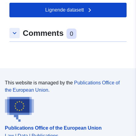
Lärmkarten gemäß Artikel R.572-5 des
Umweltgesetzbuchs.
Lignende datasett
Comments
keyboard_arrow_down
0
This website is managed by the
Publications Office of
the European Union.
Publications Office of the European Union
Law | Data | Publications