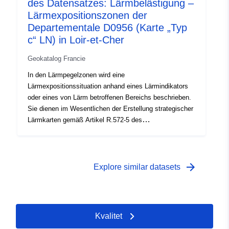
des Datensatzes: Lärmbelästigung –
Lärmexpositionszonen der
Departementale D0956 (Karte „Typ
c“ LN) in Loir-et-Cher
Geokatalog Francie
In den Lärmpegelzonen wird eine
Lärmexpositionssituation anhand eines Lärmindikators
oder eines von Lärm betroffenen Bereichs beschrieben.
Sie dienen im Wesentlichen der Erstellung strategischer
Lärmkarten gemäß Artikel R.572-5 des
Umweltgesetzbuchs. In den Lärmpegelzonen wird eine
Lärmexpositionssituation anhand eines Lärmindikators
oder eines von Lärm betroffenen Bereichs beschrieben.
Sie dienen im Wesentlichen der Erstellung strategischer
arrow_forward
Explore similar datasets
Lärmkarten gemäß Artikel R.572-5 des
Umweltgesetzbuchs. In den Lärmpegelzonen wird eine
Lärmexpositionssituation anhand eines Lärmindikators
oder eines von Lärm betroffenen Bereichs beschrieben.
Kvalitet
Sie dienen im Wesentlichen der Erstellung strategischer