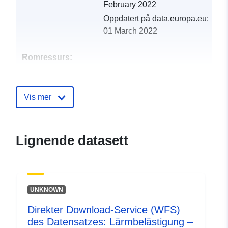
February 2022
Oppdatert på data.europa.eu:
01 March 2022
Romressurs:
Identifikatorer:
http://catalogue.geo-
ide.developpement-
Vis mer
durable.gouv.fr/service/fr-
120066022-wxs-d7c2c534-
92cd-42bd-924d-
Lignende datasett
f8b2ecc7edf4
uriRef:
http://data.europa.eu/88u/dataset/fr
120066022-srv-27988c87-c766-
UNKNOWN
419c-b345-129d885e4101
Direkter Download-Service (WFS)
Type:
Ressurs:
des Datensatzes: Lärmbelästigung –