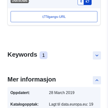
-
UNKNOWN
0
Tilgangs-URL
Keywords
1
keyboard_arrow_down
Mer informasjon
keyboard_arrow_up
Oppdatert:
28 March 2019
Katalogopptak:
Lagt til data.europa.eu:
19