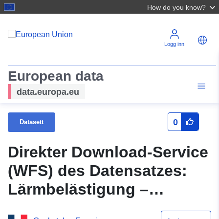
How do you know?
Logg inn
European data
data.europa.eu
0
Datasett
Direkter Download-Service
(WFS) des Datensatzes:
Lärmbelästigung –
Lärmexpositionszonen der