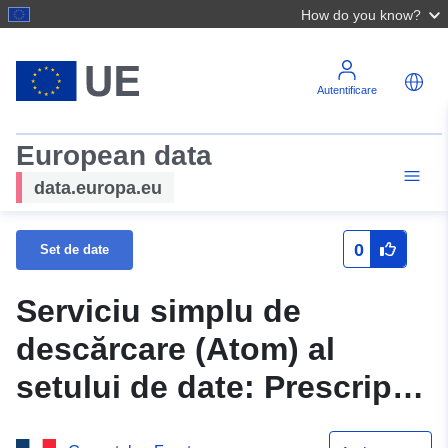
How do you know?
Autentificare
European data
data.europa.eu
0
Set de date
Serviciu simplu de
descărcare (Atom) al
setului de date: Prescripție
surfacială Betignicourt