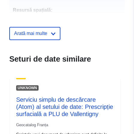
Resursă spațială:
Identificatori:
http://catalogue.geo-
ide.developpement-
Arată mai multe
durable.gouv.fr/service/fr-
120066022-atom-487f2041-
00f6-4c6d-af0d-
Seturi de date similare
69c89922a16b
uriRef:
http://data.europa.eu/88u/dataset/fr
120066022-srv-27a62603-b7cb-
UNKNOWN
48bc-829f-0431dd2d9953
Serviciu simplu de descărcare
Tip:
Resursă:
(Atom) al setului de date: Prescripție
http://inspire.ec.europa.eu/metadat
surfacială a PLU de Vallentigny
codelist/SpatialDataServiceType/d
Geocatalog Franța