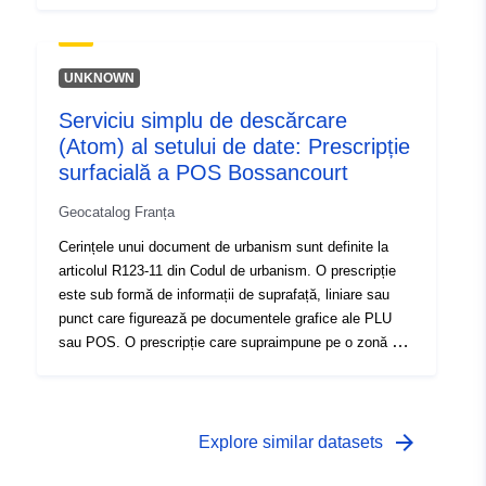
documentului de planificare impune, în general, o
constrângere suplimentară asupra reglementării zonei.
UNKNOWN
Serviciu simplu de descărcare
(Atom) al setului de date: Prescripție
surfacială a POS Bossancourt
Geocatalog Franța
Cerințele unui document de urbanism sunt definite la
articolul R123-11 din Codul de urbanism. O prescripție
este sub formă de informații de suprafață, liniare sau
punct care figurează pe documentele grafice ale PLU
sau POS. O prescripție care supraimpune pe o zonă a
documentului de planificare impune, în general, o
constrângere suplimentară asupra reglementării zonei.
arrow_forward
Explore similar datasets