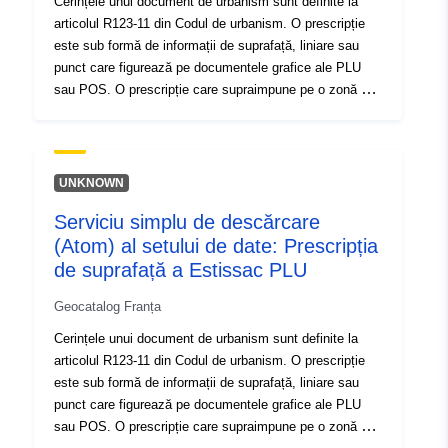
Cerințele unui document de urbanism sunt definite la
articolul R123-11 din Codul de urbanism. O prescripție
este sub formă de informații de suprafață, liniare sau
punct care figurează pe documentele grafice ale PLU
sau POS. O prescripție care supraimpune pe o zonă a
documentului de planificare impune, în general, o
constrângere suplimentară asupra reglementării zonei.
UNKNOWN
Serviciu simplu de descărcare
(Atom) al setului de date: Prescripția
de suprafață a Estissac PLU
Geocatalog Franța
Cerințele unui document de urbanism sunt definite la
articolul R123-11 din Codul de urbanism. O prescripție
este sub formă de informații de suprafață, liniare sau
punct care figurează pe documentele grafice ale PLU
sau POS. O prescripție care supraimpune pe o zonă a