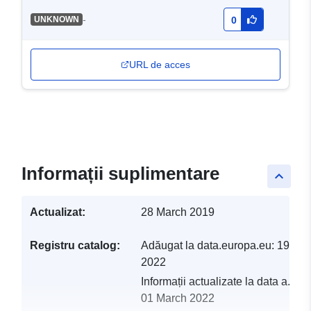
-
UNKNOWN
0
URL de acces
Informații suplimentare
keyboard_arrow_up
Actualizat:
28 March 2019
Registru catalog:
Adăugat la data.europa.eu:
19 Feb
2022
Informații actualizate la data a.eur
01 March 2022