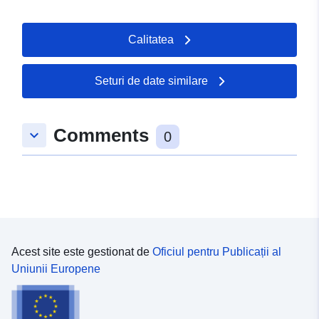
Calitatea
Seturi de date similare
Comments
keyboard_arrow_down
0
Acest site este gestionat de
Oficiul pentru Publicații al
Uniunii Europene