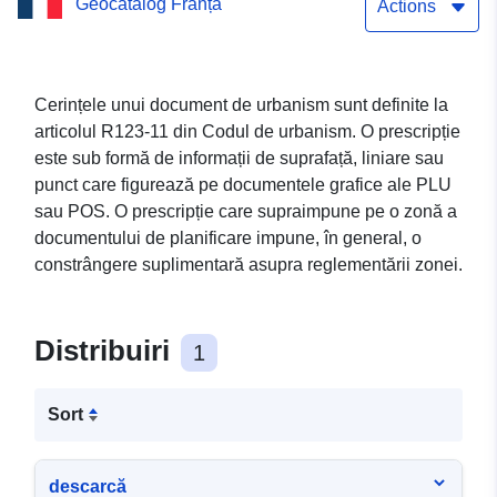
Geocatalog Franța
POS Serviciu simplu de
Actions
descărcare (Atom) al
setului de date: Prescripție
Cerințele unui document de urbanism sunt definite la
articolul R123-11 din Codul de urbanism. O prescripție
surfacială Betignicourt
este sub formă de informații de suprafață, liniare sau
POS
punct care figurează pe documentele grafice ale PLU
sau POS. O prescripție care supraimpune pe o zonă a
documentului de planificare impune, în general, o
constrângere suplimentară asupra reglementării zonei.
Distribuiri
1
Sort
descarcă