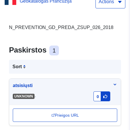
Geokatalogas Prancūzija
teisę į bandų apsaugą nuo
Actions
plėšrūnų Drôme (26),
zonavimas 2018 m.
N_PREVENTION_GD_PREDA_ZSUP_026_2018
Paskirstos
1
Sort
atsisiųsti
-
UNKNOWN
0
Prieigos URL