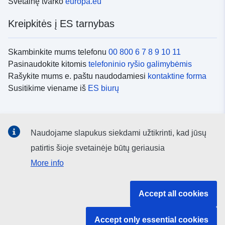
Svetainę tvarko
europa.eu
Kreipkitės į ES tarnybas
Skambinkite mums telefonu
00 800 6 7 8 9 10 11
Pasinaudokite kitomis
telefoninio ryšio galimybėmis
Rašykite mums e. paštu naudodamiesi
kontaktine forma
Susitikime viename iš
ES biurų
Socialiniai tinklai
Naudojame slapukus siekdami užtikrinti, kad jūsų
ES
socialinių tinklų kanalai
patirtis šioje svetainėje būtų geriausia
More info
ES institucijos ir įstaigos
Accept all cookies
ES institucijų ir įstaigų paieška
Accept only essential cookies