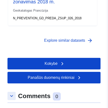
zonavimas 2018 m.
Geokatalogas Prancūzija
N_PREVENTION_GD_PREDA_ZSUP_026_2018
arrow_forward
Explore similar datasets
Kokybė
Panašūs duomenų rinkiniai
Comments
keyboard_arrow_down
0