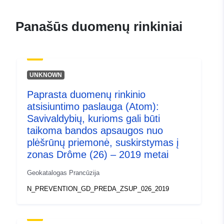
120066022-atom-db33f745-
c77b-475a-8371-
Panašūs duomenų rinkiniai
7742197003fb
uriRef:
http://data.europa.eu/88u/dataset/fr
120066022-srv-27a8ed7f-2fb5-
UNKNOWN
424f-8472-da0bb85e6e1c
Paprasta duomenų rinkinio
Rūšis:
Išteklius:
atsisiuntimo paslauga (Atom):
http://inspire.ec.europa.eu/metadat
Savivaldybių, kurioms gali būti
codelist/SpatialDataServiceType/d
taikoma bandos apsaugos nuo
plėšrūnų priemonė, suskirstymas į
zonas Drôme (26) – 2019 metai
Geokatalogas Prancūzija
N_PREVENTION_GD_PREDA_ZSUP_026_2019