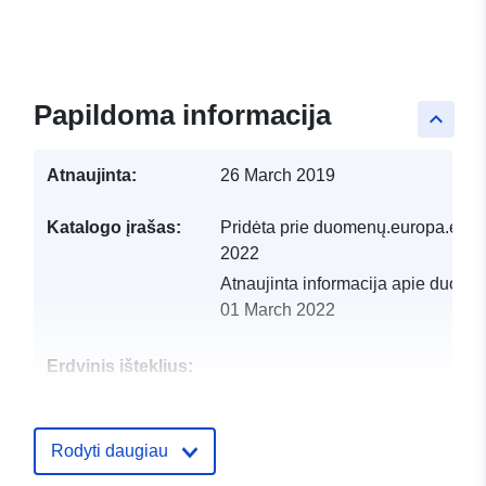
Papildoma informacija
keyboard_arrow_up
Atnaujinta:
26 March 2019
Katalogo įrašas:
Pridėta prie duomenų.europa.eu:
1
2022
Atnaujinta informacija apie duome
01 March 2022
Erdvinis išteklius:
Identifikatoriai:
http://catalogue.geo-
ide.developpement-
Rodyti daugiau
durable.gouv.fr/service/fr-