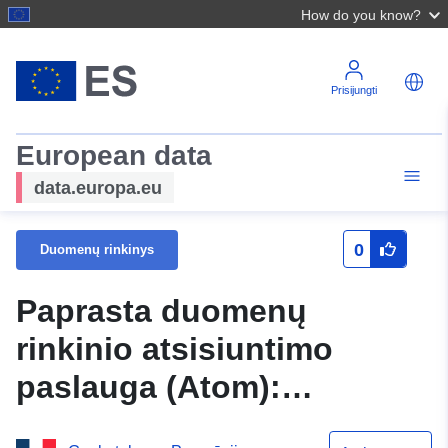
How do you know?
Prisijungti
European data
data.europa.eu
0
Duomenų rinkinys
Paprasta duomenų
rinkinio atsisiuntimo
paslauga (Atom):
Savivaldybių, turinčių