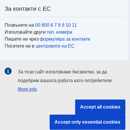
За контакти с ЕС
Позвънете на
00 800 6 7 8 9 10 11
Използвайте други
тел. номера
Пишете ни чрез
формуляра за контакти
Посетете ни в
центровете на ЕС
Социални медии
За този сайт използваме бисквитки, за да
Вижте профили на ЕС в
социалните медии
подобрим вашата работа като потребители
More info
Институции и органи на ЕС
Accept all cookies
ърсене на всички институции и органи на ЕС
Accept only essential cookies