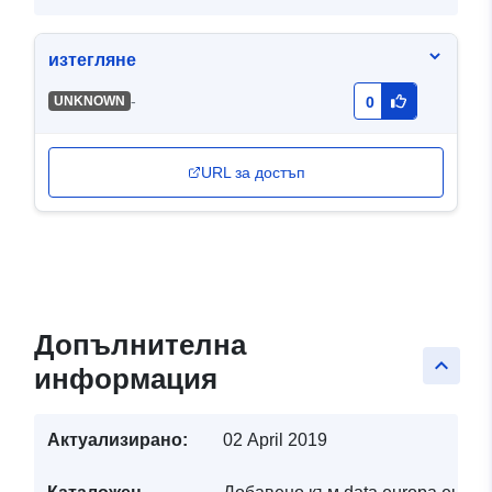
изтегляне
-
UNKNOWN
0
URL за достъп
Допълнителна
keyboard_arrow_up
информация
Актуализирано:
02 April 2019