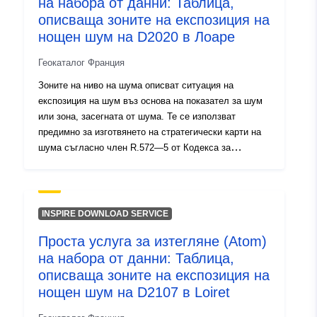
на набора от данни: Таблица,
Тип:
Ресурси:
описваща зоните на експозиция на
http://inspire.ec.europa.eu/metadat
нощен шум на D2020 в Лоаре
codelist/ResourceType/services
Геокаталог Франция
Зоните на ниво на шума описват ситуация на
експозиция на шум въз основа на показател за шум
или зона, засегната от шума. Те се използват
предимно за изготвянето на стратегически карти на
шума съгласно член R.572—5 от Кодекса за
околната среда. Данните в тази таблица представят
характеристиките на експозиция на нощните
популации.
INSPIRE DOWNLOAD SERVICE
Проста услуга за изтегляне (Atom)
на набора от данни: Таблица,
описваща зоните на експозиция на
нощен шум на D2107 в Loiret