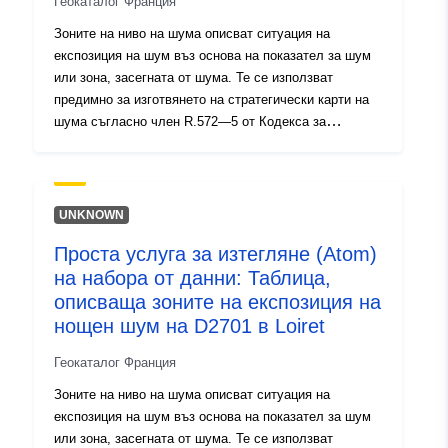
Геокаталог Франция
Зоните на ниво на шума описват ситуация на
експозиция на шум въз основа на показател за шум
или зона, засегната от шума. Те се използват
предимно за изготвянето на стратегически карти на
шума съгласно член R.572—5 от Кодекса за
околната среда. Данните в тази таблица представят
характеристиките на експозиция на нощните
популации.
UNKNOWN
Проста услуга за изтегляне (Atom)
на набора от данни: Таблица,
описваща зоните на експозиция на
нощен шум на D2701 в Loiret
Геокаталог Франция
Зоните на ниво на шума описват ситуация на
експозиция на шум въз основа на показател за шум
или зона, засегната от шума. Те се използват