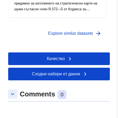
предимно за изготвянето на стратегически карти на
шума съгласно член R.572—5 от Кодекса за
околната среда. Данните в тази таблица представят
характеристиките на експозиция на нощните
популации.
arrow_forward
Explore similar datasets
Качество
Сходни набори от данни
Comments
keyboard_arrow_down
0