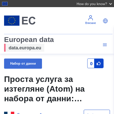
How do you know?
Влизане
European data
data.europa.eu
0
Набор от данни
Проста услуга за
изтегляне (Atom) на
набора от данни:
Таблица, описваща