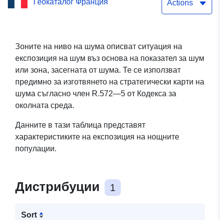
Геокаталог Франция
зоните на експозиция на
Actions
нощен шум на D920 в
Loiret
Зоните на ниво на шума описват ситуация на
експозиция на шум въз основа на показател за шум
или зона, засегната от шума. Те се използват
предимно за изготвянето на стратегически карти на
шума съгласно член R.572—5 от Кодекса за
околната среда.
Данните в тази таблица представят
характеристиките на експозиция на нощните
популации.
Дистрибуции
1
Sort