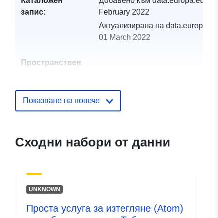
Каталожен
Добавено към data.europa.eu:
19
запис:
February 2022
Актуализирана на data.europa.eu
01 March 2022
Пространствен
ресурс:
Идентификатор
http://catalogue.geo-
Показване на повече
и:
ide.developpement-
durable.gouv.fr/service/fr-
120066022-atom-
Сходни набори от данни
891a8496-5f2f-4f40-b00b-
fd0d5de8404d
uriRef:
http://data.europa.eu/88u/dataset/fr
UNKNOWN
120066022-srv-27af8aee-bd1c-
4547-af8a-80bbdd81128f
Проста услуга за изтегляне (Atom)