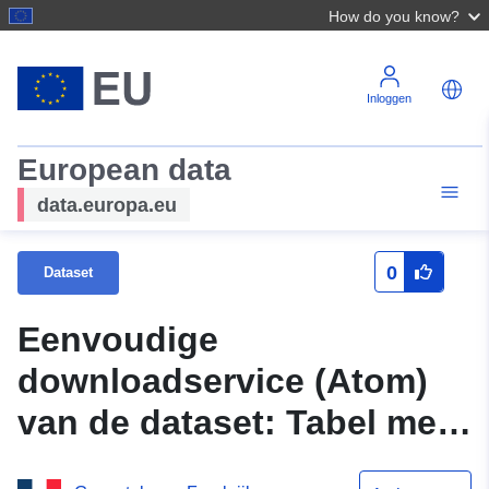
How do you know?
Inloggen
European data
data.europa.eu
0
Dataset
Eenvoudige
downloadservice (Atom)
van de dataset: Tabel met
een beschrijving van de