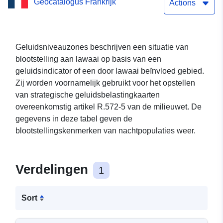
Geocatalogus Frankrijk
gebieden voor
Actions
blootstelling aan
nachtgeluid op D920 in de
Geluidsniveauzones beschrijven een situatie van
blootstelling aan lawaai op basis van een
Loiret
geluidsindicator of een door lawaai beïnvloed gebied.
Zij worden voornamelijk gebruikt voor het opstellen
van strategische geluidsbelastingkaarten
overeenkomstig artikel R.572-5 van de milieuwet. De
gegevens in deze tabel geven de
blootstellingskenmerken van nachtpopulaties weer.
Verdelingen
1
Sort