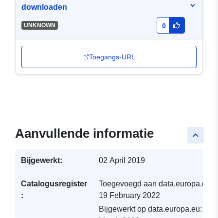
downloaden
-
UNKNOWN
0
Toegangs-URL
Aanvullende informatie
keyboard_arrow_up
Bijgewerkt:
02 April 2019
Catalogusregister
Toegevoegd aan data.europa.eu:
:
19 February 2022
Bijgewerkt op data.europa.eu:
01