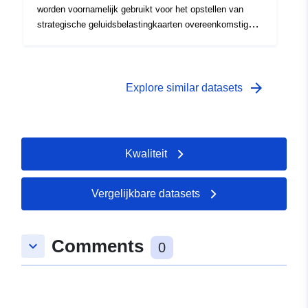
worden voornamelijk gebruikt voor het opstellen van
strategische geluidsbelastingkaarten overeenkomstig
artikel R.572-5 van de milieuwet. De gegevens in deze
tabel geven de blootstellingskenmerken van
nachtpopulaties weer.
arrow_forward
Explore similar datasets
Kwaliteit
Vergelijkbare datasets
Comments
keyboard_arrow_down
0