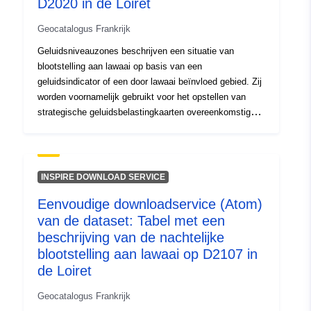
D2020 in de Loiret
Geocatalogus Frankrijk
Geluidsniveauzones beschrijven een situatie van
blootstelling aan lawaai op basis van een
geluidsindicator of een door lawaai beïnvloed gebied. Zij
worden voornamelijk gebruikt voor het opstellen van
strategische geluidsbelastingkaarten overeenkomstig
artikel R.572-5 van de milieuwet. De gegevens in deze
tabel geven de blootstellingskenmerken van
nachtpopulaties weer.
INSPIRE DOWNLOAD SERVICE
Eenvoudige downloadservice (Atom)
van de dataset: Tabel met een
beschrijving van de nachtelijke
blootstelling aan lawaai op D2107 in
de Loiret
Geocatalogus Frankrijk