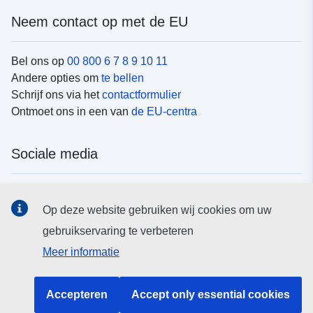
Neem contact op met de EU
Bel ons op
00 800 6 7 8 9 10 11
Andere opties om
te bellen
Schrijf ons via het
contactformulier
Ontmoet ons in een van
de EU-centra
Sociale media
Vind de van de EU
sociale-mediakanalen van de EU
Op deze website gebruiken wij cookies om uw
gebruikservaring te verbeteren
EU-instellingen en -organen
Meer informatie
Zoeken naar EU-instellingen en -organen
Accepteren
Accept only essential cookies