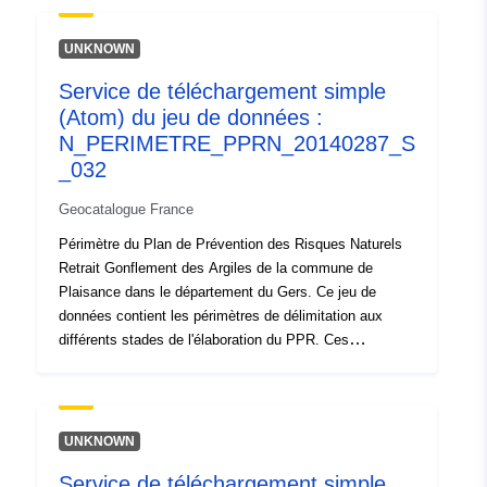
uriRef:
http://data.europa.eu/88u/dataset/fr
UNKNOWN
120066022-srv-27b7cf0e-5993-
4f6f-bc17-51dc6d809594
Service de téléchargement simple
(Atom) du jeu de données :
Type:
Ressource:
N_PERIMETRE_PPRN_20140287_S
http://inspire.ec.europa.eu/metadat
_032
codelist/ResourceType/services
Geocatalogue France
Périmètre du Plan de Prévention des Risques Naturels
Retrait Gonflement des Argiles de la commune de
Plaisance dans le département du Gers. Ce jeu de
données contient les périmètres de délimitation aux
différents stades de l'élaboration du PPR. Ces
périmètres ont comme caractéristique d'être la
conséquence d'un acte officiel et de produire leurs effets
à compter d'une date définie. Il s'agit du :- périmètre
prescrit figurant dans l'arrêté de prescription d'un PPR ;-
UNKNOWN
périmètre d'exposition aux risques qui correspond au
Service de téléchargement simple
périmètre réglementé par le PPR approuvé, ce périmètre