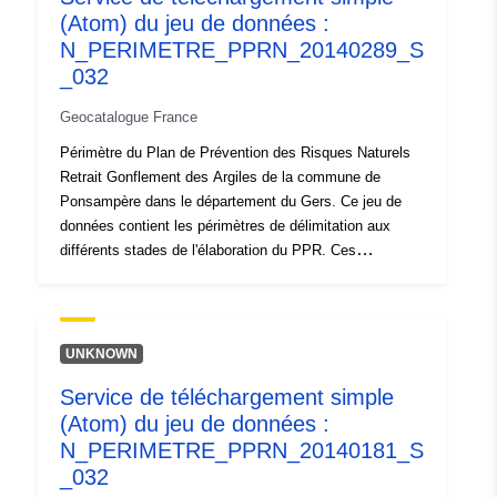
(Atom) du jeu de données :
approuvé vaut servitude d'utilité publique ;- périmètre
d'étude qui correspond à l'enveloppe dans laquelle ont
N_PERIMETRE_PPRN_20140289_S
été étudiés les aléas.
_032
Geocatalogue France
Périmètre du Plan de Prévention des Risques Naturels
Retrait Gonflement des Argiles de la commune de
Ponsampère dans le département du Gers. Ce jeu de
données contient les périmètres de délimitation aux
différents stades de l'élaboration du PPR. Ces
périmètres ont comme caractéristique d'être la
conséquence d'un acte officiel et de produire leurs effets
à compter d'une date définie. Il s'agit du :- périmètre
prescrit figurant dans l'arrêté de prescription d'un PPR ;-
UNKNOWN
périmètre d'exposition aux risques qui correspond au
Service de téléchargement simple
périmètre réglementé par le PPR approuvé, ce périmètre
(Atom) du jeu de données :
approuvé vaut servitude d'utilité publique ;- périmètre
d'étude qui correspond à l'enveloppe dans laquelle ont
N_PERIMETRE_PPRN_20140181_S
été étudiés les aléas.
_032