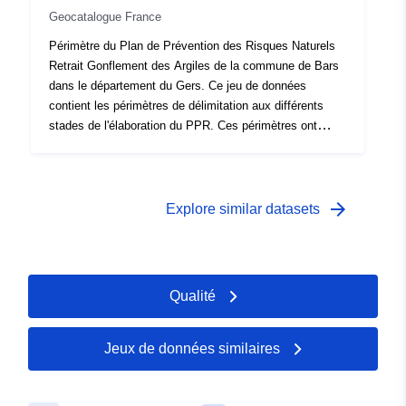
Geocatalogue France
Périmètre du Plan de Prévention des Risques Naturels
Retrait Gonflement des Argiles de la commune de Bars
dans le département du Gers. Ce jeu de données
contient les périmètres de délimitation aux différents
stades de l'élaboration du PPR. Ces périmètres ont
comme caractéristique d'être la conséquence d'un acte
officiel et de produire leurs effets à compter d'une date
définie. Il s'agit du :- périmètre prescrit figurant dans
l'arrêté de prescription d'un PPR ;- périmètre d'exposition
arrow_forward
Explore similar datasets
aux risques qui correspond au périmètre réglementé par
le PPR approuvé, ce périmètre approuvé vaut servitude
d'utilité publique ;- périmètre d'étude qui correspond à
l'enveloppe dans laquelle ont été étudiés les aléas.
Qualité
Jeux de données similaires