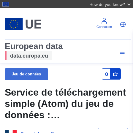
How do you know?
Connexion
European data
data.europa.eu
0
Jeu de données
Service de téléchargement
simple (Atom) du jeu de
données :
N_PERIMETRE_PPRN_20140