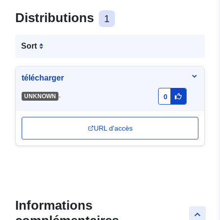
Distributions
1
Sort
télécharger
-
UNKNOWN
0
URL d'accès
Informations
keyboard_arrow_up