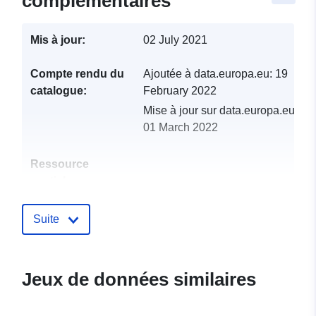
complémentaires
Mis à jour:
02 July 2021
Compte rendu du
Ajoutée à data.europa.eu:
19
catalogue:
February 2022
Mise à jour sur data.europa.eu:
01 March 2022
Ressource
spatiale:
Identificateurs:
http://catalogue.geo-
Suite
ide.developpement-
durable.gouv.fr/service/fr-
120066022-atom-
Jeux de données similaires
39b28b6d-0c8e-46a5-9dbd-
2811d04b9afe