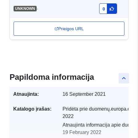
-
UNKNOWN
0
Prieigos URL
Papildoma informacija
keyboard_arrow_up
Atnaujinta:
16 September 2021
Katalogo įrašas:
Pridėta prie duomenų.europa.eu:
1
2022
Atnaujinta informacija apie duome
19 February 2022