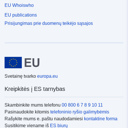
EU Whoiswho
EU publications
Prisijungimas prie duomenų teikėjo sąsajos
Svetainę tvarko
europa.eu
Kreipkitės į ES tarnybas
Skambinkite mums telefonu
00 800 6 7 8 9 10 11
Pasinaudokite kitomis
telefoninio ryšio galimybėmis
Rašykite mums e. paštu naudodamiesi
kontaktine forma
Susitikime viename iš
ES biurų