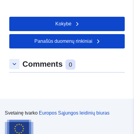
Kokybė
Panašūs duomenų rinkiniai
Comments
keyboard_arrow_down
0
Svetainę tvarko
Europos Sąjungos leidinių biuras