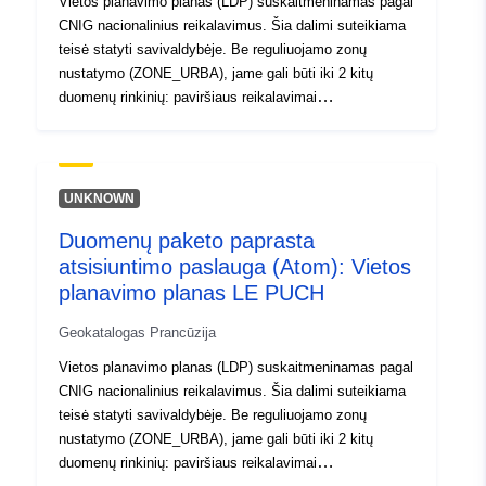
Vietos planavimo planas (LDP) suskaitmeninamas pagal
CNIG nacionalinius reikalavimus. Šia dalimi suteikiama
teisė statyti savivaldybėje. Be reguliuojamo zonų
nustatymo (ZONE_URBA), jame gali būti iki 2 kitų
duomenų rinkinių: paviršiaus reikalavimai
(PRESCRIPTION_SURF) ir (arba) dangos informacija
(INFO_SURF).Vietos planavimo planas (LDP)
suskaitmeninamas pagal CNIG nacionalinius
reikalavimus. Šia dalimi suteikiama teisė statyti
UNKNOWN
savivaldybėje. Be reguliuojamo zonų nustatymo
Duomenų paketo paprasta
(ZONE_URBA), jame gali būti iki 2 kitų duomenų
atsisiuntimo paslauga (Atom): Vietos
rinkinių: paviršiaus reikalavimai
(PRESCRIPTION_SURF) ir (arba) dangos informacija
planavimo planas LE PUCH
(INFO_SURF).
Geokatalogas Prancūzija
Vietos planavimo planas (LDP) suskaitmeninamas pagal
CNIG nacionalinius reikalavimus. Šia dalimi suteikiama
teisė statyti savivaldybėje. Be reguliuojamo zonų
nustatymo (ZONE_URBA), jame gali būti iki 2 kitų
duomenų rinkinių: paviršiaus reikalavimai