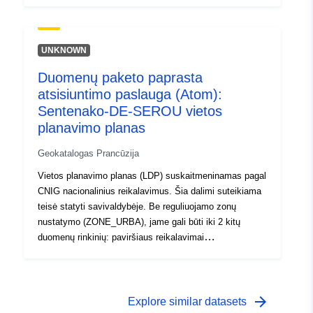
(PRESCRIPTION_SURF) ir (arba) dangos informacija
(INFO_SURF).
UNKNOWN
Duomenų paketo paprasta
atsisiuntimo paslauga (Atom):
Sentenako-DE-SEROU vietos
planavimo planas
Geokatalogas Prancūzija
Vietos planavimo planas (LDP) suskaitmeninamas pagal
CNIG nacionalinius reikalavimus. Šia dalimi suteikiama
teisė statyti savivaldybėje. Be reguliuojamo zonų
nustatymo (ZONE_URBA), jame gali būti iki 2 kitų
duomenų rinkinių: paviršiaus reikalavimai
(PRESCRIPTION_SURF) ir (arba) dangos informacija
(INFO_SURF).
arrow_forward
Explore similar datasets