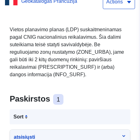
Geokatalogas Prancūzija
Actions
Vietos planavimo planas (LDP) suskaitmeninamas
pagal CNIG nacionalinius reikalavimus. Šia dalimi
suteikiama teisė statyti savivaldybėje. Be
reguliuojamo zonų nustatymo (ZONE_URBA), jame
gali būti iki 2 kitų duomenų rinkinių: paviršiaus
reikalavimai (PRESCRIPTION_SURF) ir (arba)
dangos informacija (INFO_SURF).
Paskirstos
1
Sort
atsisiųsti