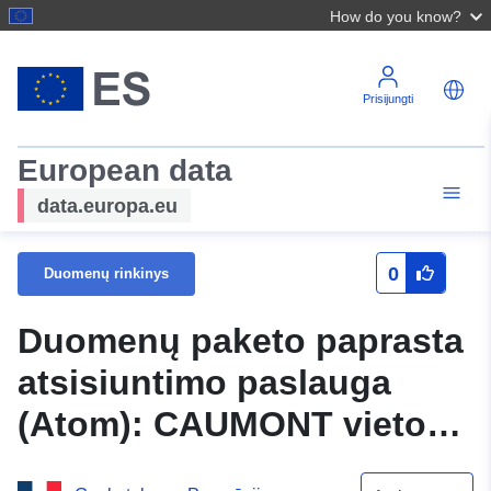
How do you know?
Prisijungti
European data
data.europa.eu
0
Duomenų rinkinys
Duomenų paketo paprasta
atsisiuntimo paslauga
(Atom): CAUMONT vietos
planavimo planas