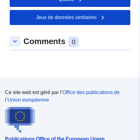
Jeux de données similaires
Comments
keyboard_arrow_down
0
Ce site web est géré par l’
Office des publications de
l’Union européenne
Publications Office of the European Union