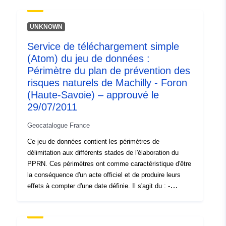
technologique) ; - périmètre d'exposition aux risques qui
correspond au périmètre réglementé par le PPR
approuvé. Ce périmètre approuvé vaut servitude d'utilité
UNKNOWN
publique (PM1 pour les PPRN et PM3 pour les PPRT) ; -
Service de téléchargement simple
périmètre d'étude qui correspond à l'enveloppe dans
(Atom) du jeu de données :
laquelle ont été étudiés les aléas.
Périmètre du plan de prévention des
risques naturels de Machilly - Foron
(Haute-Savoie) – approuvé le
29/07/2011
Geocatalogue France
Ce jeu de données contient les périmètres de
délimitation aux différents stades de l'élaboration du
PPRN. Ces périmètres ont comme caractéristique d'être
la conséquence d'un acte officiel et de produire leurs
effets à compter d'une date définie. Il s'agit du : -
périmètre prescrit figurant dans l'arrêté de prescription
d'un PPR (naturel ou technologique) ; - périmètre
d'exposition aux risques qui correspond au périmètre