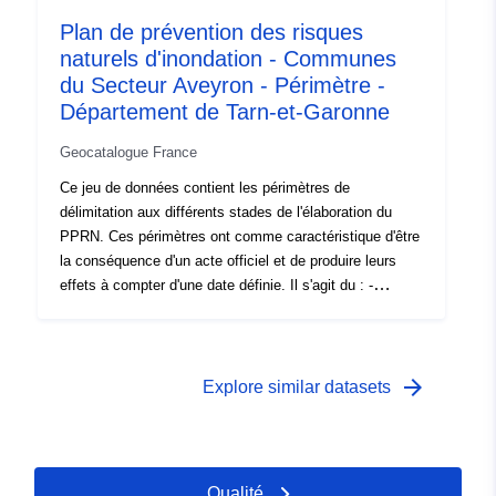
réglementé par le PPR approuvé. Ce périmètre approuvé
Plan de prévention des risques
vaut servitude d'utilité publique (PM1 pour les PPRN et
naturels d'inondation - Communes
PM3 pour les PPRT) ; - périmètre d'étude qui correspond
du Secteur Aveyron - Périmètre -
à l'enveloppe dans laquelle ont été étudiés les aléas.
Département de Tarn-et-Garonne
Geocatalogue France
Ce jeu de données contient les périmètres de
délimitation aux différents stades de l'élaboration du
PPRN. Ces périmètres ont comme caractéristique d'être
la conséquence d'un acte officiel et de produire leurs
effets à compter d'une date définie. Il s'agit du : -
périmètre prescrit figurant dans l'arrêté de prescription
d'un PPR (naturel ou technologique) ; - périmètre
d'exposition aux risques qui correspond au périmètre
réglementé par le PPR approuvé. Ce périmètre approuvé
arrow_forward
Explore similar datasets
vaut servitude d'utilité publique (PM1 pour les PPRN et
PM3 pour les PPRT) ; - périmètre d'étude qui correspond
à l'enveloppe dans laquelle ont été étudiés les aléas.
Qualité