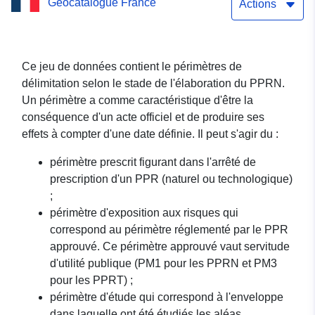
Geocatalogue France
risques naturels (PPRN) de
Actions
la commune de LACAVE
Ce jeu de données contient le périmètres de
délimitation selon le stade de l'élaboration du PPRN.
Un périmètre a comme caractéristique d'être la
conséquence d'un acte officiel et de produire ses
effets à compter d'une date définie. Il peut s'agir du :
périmètre prescrit figurant dans l'arrêté de
prescription d'un PPR (naturel ou technologique)
;
périmètre d'exposition aux risques qui
correspond au périmètre réglementé par le PPR
approuvé. Ce périmètre approuvé vaut servitude
d'utilité publique (PM1 pour les PPRN et PM3
pour les PPRT) ;
périmètre d'étude qui correspond à l'enveloppe
dans laquelle ont été étudiés les aléas.