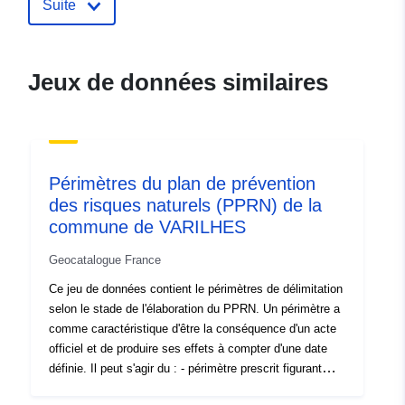
Suite
ide.developpement-
durable.gouv.fr/service/fr-
120066022-wxs-93fc122d-
Jeux de données similaires
6a8d-41e5-9cbb-
e265d91bfee7
uriRef:
http://data.europa.eu/88u/dataset/fr
120066022-srv-27f9f90d-ebea-
Périmètres du plan de prévention
446b-a979-375d22d0d200
des risques naturels (PPRN) de la
commune de VARILHES
Type:
Ressource:
http://inspire.ec.europa.eu/metadat
Geocatalogue France
codelist/SpatialDataServiceType/d
Ce jeu de données contient le périmètres de délimitation
selon le stade de l'élaboration du PPRN. Un périmètre a
comme caractéristique d'être la conséquence d'un acte
officiel et de produire ses effets à compter d'une date
définie. Il peut s'agir du : - périmètre prescrit figurant
dans l'arrêté de prescription d'un PPR (naturel ou