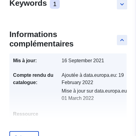
Keywords
1
keyboard_arrow_down
Informations
keyboard_arrow_up
complémentaires
Mis à jour:
16 September 2021
Compte rendu du
Ajoutée à data.europa.eu:
19
catalogue:
February 2022
Mise à jour sur data.europa.eu:
01 March 2022
Ressource
spatiale:
Identificateurs:
http://catalogue.geo-