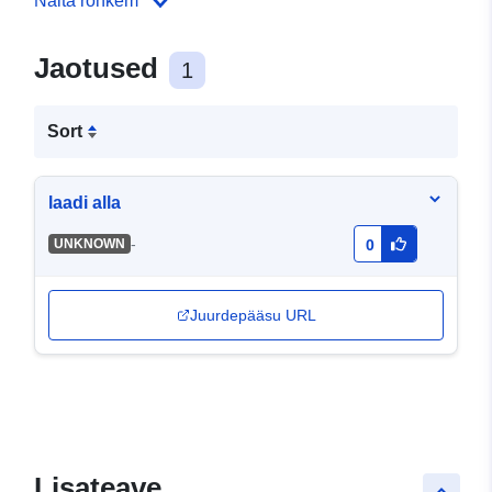
Näita rohkem
Jaotused
1
Sort
laadi alla
-
UNKNOWN
0
Juurdepääsu URL
Lisateave
keyboard_arrow_up