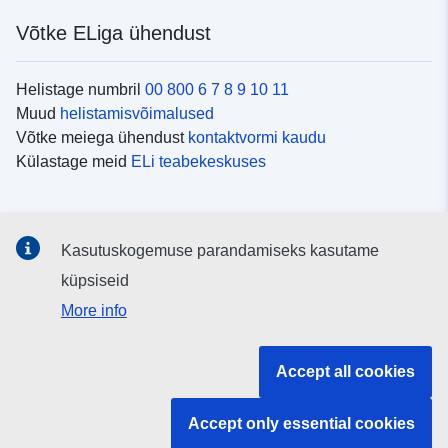
Võtke ELiga ühendust
Helistage numbril
00 800 6 7 8 9 10 11
Muud
helistamisvõimalused
Võtke meiega ühendust
kontaktvormi kaudu
Külastage meid
ELi teabekeskuses
Sotsiaalmeedia
Kasutuskogemuse parandamiseks kasutame
Otsige ELi teavet
sotsiaalmeediakanalitest
küpsiseid
More info
ELi institutsioonid ja asutused
Accept all cookies
Otsige kõiki ELi institutsioone ja ameteid
Accept only essential cookies