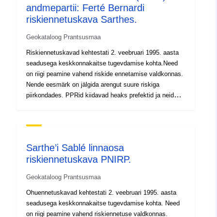
andmepartii: Ferté Bernardi
põllumajandus...). Siin on Sablé maakonna Sarthe’i
loodusliku üleujutusriski ennetamise kava regulatiivne
riskiennetuskava Sarthes.
tsoneerimine COVADIS-vormingus. See
Geokataloog Prantsusmaa
detailplaneerimine kiideti heaks prefektuuri 2. detsembri
2003. aasta dekreediga.
Riskiennetuskavad kehtestati 2. veebruari 1995. aasta
seadusega keskkonnakaitse tugevdamise kohta.Need
on riigi peamine vahend riskide ennetamise valdkonnas.
Nende eesmärk on jälgida arengut suure riskiga
piirkondades. PPRid kiidavad heaks prefektid ja neid
viivad üldjuhul läbi territooriumide departemangud (DDT).
Nende kavadega reguleeritakse maakasutust või
maakasutust ehituskeeldude või olemasolevatele või
tulevastele ehitistele esitatavate nõuete kaudu
Sarthe’i Sablé linnaosa
(konstruktiivsed sätted, haavatavuse vähendamise töö,
riskiennetuskava PNIRP.
kasutuspiirangud või -tavad). põllumajanduslik...). Siin
on Ferté-Bernardi loodusliku üleujutusohu ennetamise
Geokataloog Prantsusmaa
kava regulatiivne tsoneerimine COVADIS-vormingus.
See tsoneerimine kiideti heaks prefektuuri dekreediga
Ohuennetuskavad kehtestati 2. veebruari 1995. aasta
23. novembril 1999.
seadusega keskkonnakaitse tugevdamise kohta. Need
on riigi peamine vahend riskiennetuse valdkonnas.