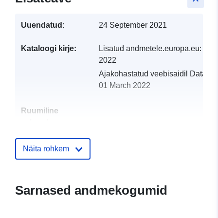
Uuendatud:
24 September 2021
Kataloogi kirje:
Lisatud andmetele.europa.eu:
19 
2022
Ajakohastatud veebisaidil Data.eu
01 March 2022
Ruumiline
vahend:
Identifikaatorid:
http://catalogue.geo-
Näita rohkem
ide.developpement-
durable.gouv.fr/service/fr-
120066022-atom-ff4c9cf1-
Sarnased andmekogumid
9efa-4277-9f53-
71a77bbb7658