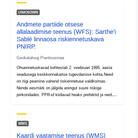
uriRef:
http://data.europa.eu/88u/dataset/fr
UNKNOWN
120066022-srv-2803a88f-8e0c-
430f-a340-17b08bbdf0c8
Andmete partiide otsese
allalaadimise teenus (WFS): Sarthe’i
Tüüp:
Ressurss:
Sablé linnaosa riskiennetuskava
http://inspire.ec.europa.eu/metadat
PNIRP.
codelist/SpatialDataServiceType/d
Geokataloog Prantsusmaa
Ohuennetuskavad kehtestati 2. veebruari 1995. aasta
seadusega keskkonnakaitse tugevdamise kohta.Need
on riigi peamine vahend riskiennetuse valdkonnas.
Nende eesmärk on jälgida arengut suure riskiga
piirkondades. PPR-id kiidavad heaks prefektid ja neid
teostavad tavaliselt territooriumi departemangude
direktoraadid (DDT). Nende kavadega reguleeritakse
maakasutust või maakasutust ehituskeeldude või -
nõuetega olemasolevatele või tulevastele hoonetele
WMS
(ehituslikud sätted, haavatavuse vähendamise
Kaardi vaatamise teenus (WMS)
meetmed, kasutuspiirangud või tavad).