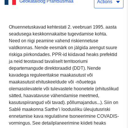
Geokataloog Prantsusmaa
Actions
Ohuennetuskavad kehtestati 2. veebruari 1995. aasta
seadusega keskkonnakaitse tugevdamise kohta.
Need on riigi peamine vahend riskiennetuse
valdkonnas. Nende eesmärk on jälgida arengut suure
riskiga piirkondades. PPR-id kiidavad heaks prefektid
ja neid teostavad tavaliselt territooriumi
departemangude direktoraadid (DDT). Nende
kavadega reguleeritakse maakasutust või
maakasutust ehituskeeldude või -nõuetega
olemasolevatele või tulevastele hoonetele (ehituslikud
sätted, haavatavuse vähendamise meetmed,
kasutuspiirangud või tavad). põllumajandus...). Siin on
Sablé maakonna Sarthe’i loodusliku üleujutusriski
ennetamise kava regulatiivne tsoneerimine COVADIS-
vormingus. See detailplaneerimine kiideti heaks