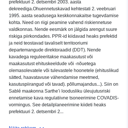
prefektuuri 2. detsembri 2003. aasta
dekreediga.Ohuennetuskavad kehtestati 2. veebruari
1995. aasta seadusega keskkonnakaitse tugevdamise
kohta. Need on riigi peamine vahend riskiennetuse
valdkonnas. Nende eesmärk on jälgida arengut suure
riskiga piirkondades. PPR-id kiidavad heaks prefektid
ja neid teostavad tavaliselt territooriumi
departemangude direktoraadid (DDT). Nende
kavadega reguleeritakse maakasutust või
maakasutust ehituskeeldude või -nõuetega
olemasolevatele või tulevastele hoonetele (ehituslikud
sätted, haavatavuse vähendamise meetmed,
kasutuspiirangud või tavad). põllumajandus...). Siin on
Sablé maakonna Sarthe’i loodusliku üleujutusriski
ennetamise kava regulatiivne tsoneerimine COVADIS-
vormingus. See detailplaneerimine kiideti heaks
prefektuuri 2. detsembri 2...