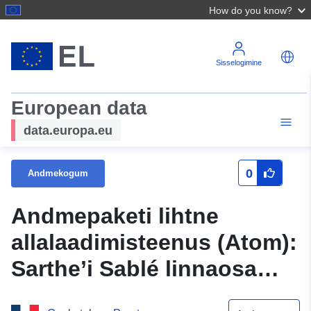
How do you know?
Sisselogimine
European data
data.europa.eu
0
Andmekogum
Andmepaketi lihtne
allalaadimisteenus (Atom):
Sarthe’i Sablé linnaosa
riskiennetuskava PNIRP.