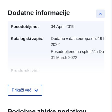
Dodatne informacije
keyboard_arrow_up
Posodobljeno:
04 April 2019
Katalogski zapis:
Dodano v data.europa.eu:
19 Febr
2022
Posodobljeno na spletišču Data.e
01 March 2022
Prostorski viri:
Identifikatorji:
http://catalogue.geo-
ide.developpement-
Prikaži več
durable.gouv.fr/service/fr-
120066022-wxs-5d32cfd3-
52ef-4754-971e-
Podobne zbirke podatkov