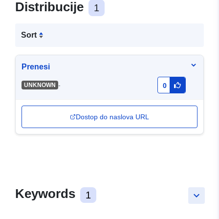
Distribucije
1
Sort
Prenesi
-
UNKNOWN
0
Dostop do naslova URL
Keywords
1
keyboard_arrow_down