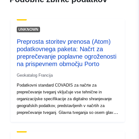
7e61db76e44c
uriRef:
http://data.europa.eu/88u/dataset/fr
120066022-srv-28191d15-e12f-
UNKNOWN
4f7f-ad31-508b438417d3
Preprosta storitev prenosa (Atom)
Tip:
Vir:
podatkovnega paketa: Načrt za
http://inspire.ec.europa.eu/metadat
preprečevanje poplavne ogroženosti
codelist/ResourceType/services
na prispevnem območju Porto
Geokatalog Francija
Podatkovni standard COVADIS za načrte za
preprečevanje tveganj vključuje vse tehnične in
organizacijske specifikacije za digitalno shranjevanje
geografskih podatkov, predstavljenih v načrtih za
preprečevanje tveganj. Glavna tveganja so osem glavnih
naravnih nesreč, ki jih je mogoče predvideti na
nacionalnem ozemlju: poplave, potresi, vulkanski
izbruhi, premiki terena, nevarnosti obalnega pasu,