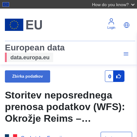
How do you know?
Login
European data
data.europa.eu
0
Zbirka podatkov
Storitev neposrednega
prenosa podatkov (WFS):
Okrožje Reims –
podzemne jame