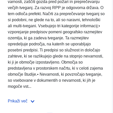
varnosti, zaščiti gozda pred požari in preprečevanju
večjih tveganj. Za razvoj RPP je odgovorna država. O
tem odloča prefekt. Načrti za preprečevanje tveganj so
si podobni, ne glede na to, ali so naravni, tehnološki
ali multi-tvegani. Vsebujejo tri kategorije informacij:•
vzporejanje predpisov pomeni geografsko razmejitev
ozemlja, ki ga zadeva tveganje. Ta razmejitev
opredeljuje področja, na katerih se uporabljajo
posebni predpisi. Ti predpisi so služnost in določajo
zahteve, ki se razlikujejo glede na stopnjo nevarnosti,
ki ji je območje izpostavljeno. Območja so
predstavljena v prostorskem načrtu, ki v celoti zajema
območje študije.• Nevarnosti, ki povzročajo tveganje,
so vsebovane v dokumentih o nevarnosti, ki jih je
mogoče vst...
Prikaži več