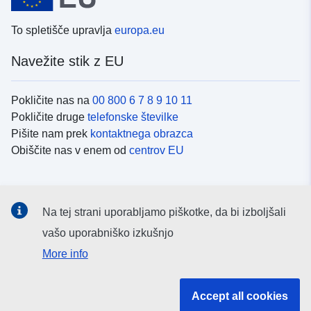
To spletišče upravlja
europa.eu
Navežite stik z EU
Pokličite nas na
00 800 6 7 8 9 10 11
Pokličite druge
telefonske številke
Pišite nam prek
kontaktnega obrazca
Obiščite nas v enem od
centrov EU
Družbeni mediji
Na tej strani uporabljamo piškotke, da bi izboljšali
Iskanje po
družbenih medijih EU
vašo uporabniško izkušnjo
More info
Institucije in organi EU
Accept all cookies