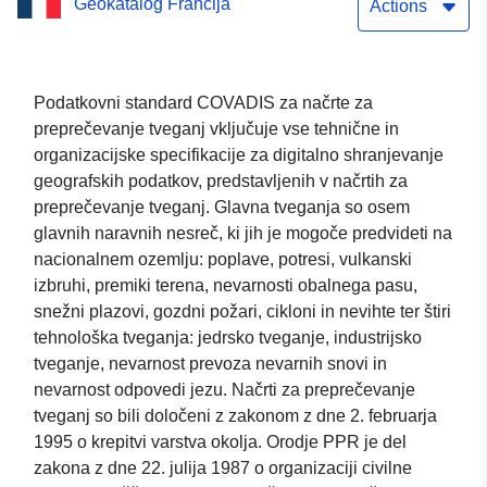
Geokatalog Francija
Actions
Podatkovni standard COVADIS za načrte za
preprečevanje tveganj vključuje vse tehnične in
organizacijske specifikacije za digitalno shranjevanje
geografskih podatkov, predstavljenih v načrtih za
preprečevanje tveganj. Glavna tveganja so osem
glavnih naravnih nesreč, ki jih je mogoče predvideti na
nacionalnem ozemlju: poplave, potresi, vulkanski
izbruhi, premiki terena, nevarnosti obalnega pasu,
snežni plazovi, gozdni požari, cikloni in nevihte ter štiri
tehnološka tveganja: jedrsko tveganje, industrijsko
tveganje, nevarnost prevoza nevarnih snovi in
nevarnost odpovedi jezu. Načrti za preprečevanje
tveganj so bili določeni z zakonom z dne 2. februarja
1995 o krepitvi varstva okolja. Orodje PPR je del
zakona z dne 22. julija 1987 o organizaciji civilne