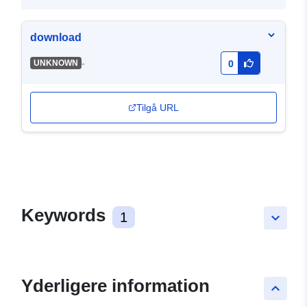
download
-
UNKNOWN
0
Tilgå URL
Keywords
1
keyboard_arrow_down
Yderligere information
keyboard_arrow_up