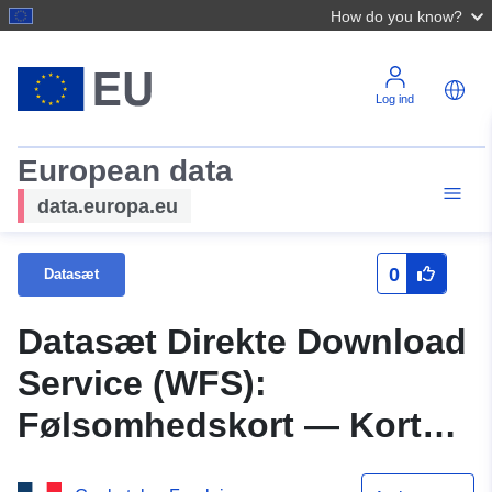
How do you know?
Log ind
European data
data.europa.eu
0
Datasæt
Datasæt Direkte Download
Service (WFS):
Følsomhedskort — Kort
over naturområder —