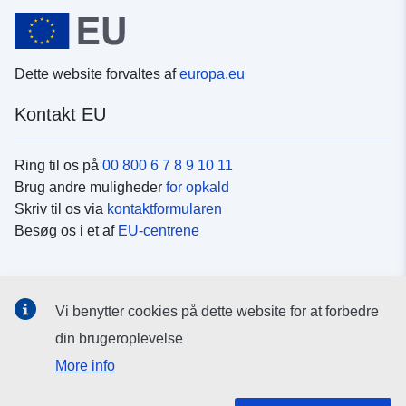
Dette website forvaltes af
europa.eu
Kontakt EU
Ring til os på
00 800 6 7 8 9 10 11
Brug andre muligheder
for opkald
Skriv til os via
kontaktformularen
Besøg os i et af
EU-centrene
Sociale medier
Vi benytter cookies på dette website for at forbedre
Søg efter EU's sider på
sociale medier
din brugeroplevelse
More info
EU-institutioner og -organer