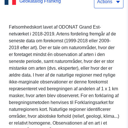
Geokatalog Frankrig
Somatochlora_alpestris
Actions
(Chlorocordulie alpestre)
Følsomhedskort lavet af ODONAT Grand Est-
netværket i 2018-2019. Artens fordeling fremgår af de
seneste data om forekomst (1999-2018 eller 2009-
2018 efter art). Der er tale om naturområder, hvor der
er foretaget mindst én observation af arten i den
seneste periode, samt naturområder, hvor der er stor
mistanke om arten (dvs. eksperter), eller hvor der er
ældre data. I hver af de naturlige regioner med nylige
ikke-marginale observationer er denne forekomst
repræsenteret ved beregningen af andelen af 1 x 1 km
masker, hvor arten blev observeret. For en forklaring af
beregningsmetoden henvises til Forklaringsarket for
naturregioners kort. Naturlige regioner identificerer
områder, hvor abiotiske forhold (relief, geologi, klima...)
er relativt homogene. Observationen af en art i et