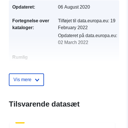
Opdateret:
06 August 2020
Fortegnelse over
Tilføjet til data.europa.eu:
19
kataloger:
February 2022
Opdateret på data.europa.eu:
02 March 2022
Rumlig
ressource:
Identifikatorer:
http://catalogue.geo-
Vis mere
ide.developpement-
durable.gouv.fr/service/fr-
120066022-wxs-1d0ed077-
Tilsvarende datasæt
ec29-4641-b254-
8b43341cda16
uriRef:
http://data.europa.eu/88u/dataset/fr