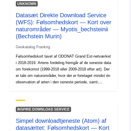
UNKNOWN
120066022-srv-281c378e-d631-
4a76-919f-6bdf7f4fffe0
Datasæt Direkte Download Service
(WFS): Følsomhedskort — Kort over
Type:
Ressource:
naturområder — Myotis_bechsteinii
http://inspire.ec.europa.eu/metadat
(Bechstein Murin)
codelist/SpatialDataServiceType/d
Geokatalog Frankrig
Følsomhedskort lavet af ODONAT Grand Est-netværket
i 2018-2019. Artens fordeling fremgår af de seneste data
om forekomst (1999-2018 eller 2009-2018 efter art). Der
er tale om naturområder, hvor der er foretaget mindst én
observation af arten i den seneste periode, samt
naturområder, hvor der er stor mistanke om arten (dvs.
eksperter), eller hvor der er ældre data. I hver af de
naturlige regioner med nylige ikke-marginale
observationer er denne forekomst repræsenteret ved
INSPIRE DOWNLOAD SERVICE
beregningen af andelen af 1 x 1 km masker, hvor arten
Simpel downloadtjeneste (Atom) af
blev observeret. For en forklaring af beregningsmetoden
datasættet: Følsomhedskort — Kort
henvises til Forklaringsarket for naturregioners kort.