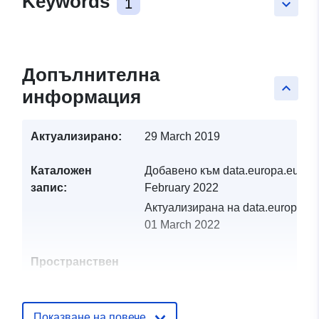
Keywords
1
keyboard_arrow_down
Допълнителна
keyboard_arrow_up
информация
Актуализирано:
29 March 2019
Каталожен
Добавено към data.europa.eu:
19
запис:
February 2022
Актуализирана на data.europa.eu
01 March 2022
Пространствен
ресурс:
Идентификатор
http://catalogue.geo-
Показване на повече