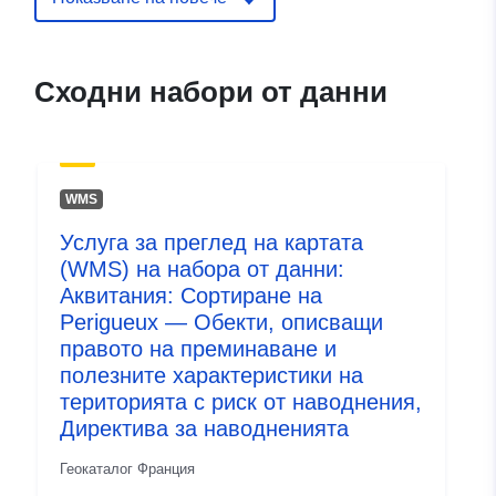
и:
ide.developpement-
durable.gouv.fr/service/fr-
120066022-wxs-b5cddeb8-
Сходни набори от данни
a07d-4de6-84fd-
731b43226bec
uriRef:
http://data.europa.eu/88u/dataset/fr
WMS
120066022-srv-282d6a4d-1698-
4fcc-9a1c-f6dc94a21a8c
Услуга за преглед на картата
(WMS) на набора от данни:
Тип:
Ресурси:
Аквитания: Сортиране на
http://inspire.ec.europa.eu/metadat
Perigueux — Обекти, описващи
codelist/SpatialDataServiceType/d
правото на преминаване и
полезните характеристики на
територията с риск от наводнения,
Директива за наводненията
Геокаталог Франция