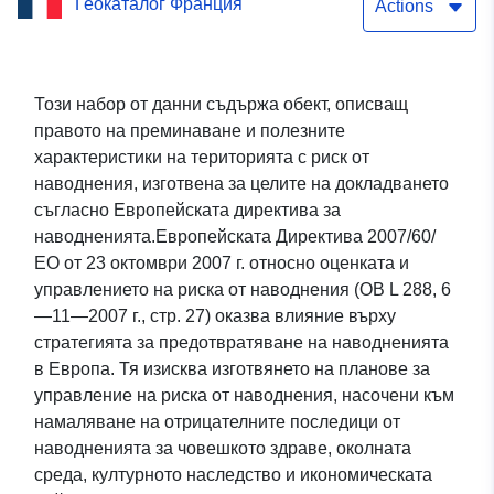
Геокаталог Франция
Agen — обекти,
Actions
описващи правото на
преминаване и полезните
Този набор от данни съдържа обект, описващ
правото на преминаване и полезните
характеристики на
характеристики на територията с риск от
територията, изложена
наводнения, изготвена за целите на докладването
съгласно Европейската директива за
на риск от наводнения,
наводненията.Европейската Директива 2007/60/
Директива за
ЕО от 23 октомври 2007 г. относно оценката и
управлението на риска от наводнения (ОВ L 288, 6
наводненията
—11—2007 г., стр. 27) оказва влияние върху
стратегията за предотвратяване на наводненията
в Европа. Тя изисква изготвянето на планове за
управление на риска от наводнения, насочени към
намаляване на отрицателните последици от
наводненията за човешкото здраве, околната
среда, културното наследство и икономическата