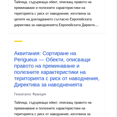
Таблица, съдържаща обект, описващ правото на
преминаване и полезните характеристики на
територията с риск от наводнения, изготвена за
целите на докладването съгласно Европейската
директива за наводненията.Европейската Директива
2007/60/ЕО от 23 октомври 2007 г. относно оценката и
управлението на риска от наводнения (ОВ L 288, 6—
11—2007 г., стр. 27) оказва влияние върху
стратегията за предотвратяване на наводненията в
Аквитания: Сортиране на
Европа. Тя изисква изготвянето на планове за
Perigueux — Обекти, описващи
управление на риска от наводнения, насочени към
правото на преминаване и
намаляване на отрицателните последици от
наводненията за човешкото здраве, околната среда,
полезните характеристики на
културното наследство и икономическата дейност.
територията с риск от наводнения,
Целите и изискванията за изпълнение са определени
Директива за наводненията
в Закона от 12 юли 2010 г. за национален ангажимент
за околната среда (LENE) и в постановлението от 2
Геокаталог Франция
март 2011 г. В този контекст основната цел на
Таблица, съдържаща обект, описващ правото на
картографирането на риска от наводнения и
преминаване и полезните характеристики на
наводнение за ВНВ е да допринесе, чрез
територията с риск от наводнения, изготвена за
хомогенизиране и обективност на познанията за