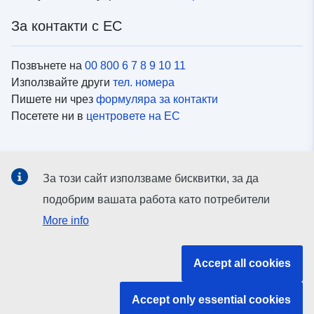
За контакти с ЕС
Позвънете на
00 800 6 7 8 9 10 11
Използвайте други
тел. номера
Пишете ни чрез
формуляра за контакти
Посетете ни в
центровете на ЕС
Социални медии
За този сайт използваме бисквитки, за да
Вижте профили на ЕС в
социалните медии
подобрим вашата работа като потребители
More info
Институции и органи на ЕС
Accept all cookies
ърсене на всички институции и органи на ЕС
Accept only essential cookies