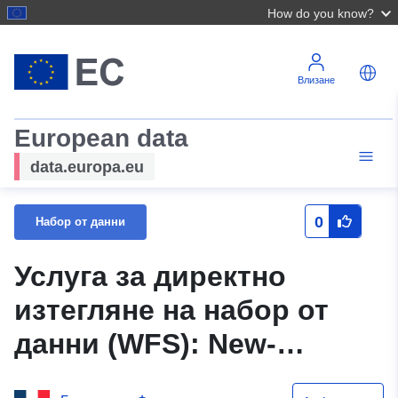
How do you know?
Влизане
European data
data.europa.eu
0
Набор от данни
Услуга за директно
изтегляне на набор от
данни (WFS): New-
Aquitaine: Сортиране на