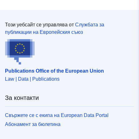
набор от данни се използва за изготвяне съответно
на карти на повърхността на наводненията и карти на
риска от наводнения, представляващи опасности от
наводнения и проблеми, изложени в подходящ
Този уебсайт се управлява от
Службата за
мащаб. Тяхната цел е да предоставят количествени
публикации на Европейския съюз
доказателства за по-нататъшна оценка на
уязвимостта на дадена територия по отношение на
трите нива на вероятност от наводнения (висока,
средна, ниска). Таблица, съдържаща обект, описващ
правото на преминаване и полезните характеристики
Publications Office of the European Union
на територията с риск от наводнения, изготвена за
Law | Data | Publications
целите на докладването съгласно Европейската
директива за наводненията.Европейската Директива
2007/60/ЕО от 23 октомври 2007 г. относно оценката и
За контакти
управлението на риска от наводнения (ОВ L 288, 6—
11—2007 г., стр. 27) оказва влияние върху
стратегията за предотвратяване на наводненията в
Свържете се с екипа на European Data Portal
Европа. Тя изисква изготвянето на планове за
Абонамент за бюлетина
управление на риска от наводнения, насочени към
намаляване на отрицателните последици от