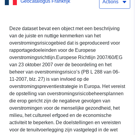
Geocatalogus Frankrijk
rechtsweg en de nuttige
Actions
kenmerken van het
overstromingsrisicogebied
Deze dataset bevat een object met een beschrijving
van de juiste en nuttige kenmerken van het
beschrijven,
overstromingsrisicogebied dat is geproduceerd voor
overstromingsrichtlijn
rapportagedoeleinden voor de Europese
overstromingsrichtlijn.Europese Richtlijn 2007/60/EG
van 23 oktober 2007 over de beoordeling en het
beheer van overstromingsrisico’s (PB L 288 van 06-
11-2007, blz. 27) is van invloed op de
overstromingspreventiestrategie in Europa. Het vereist
de opstelling van overstromingsrisicobeheersplannen
die erop gericht zijn de negatieve gevolgen van
overstromingen voor de menselijke gezondheid, het
milieu, het cultureel erfgoed en de economische
activiteit te beperken. De doelstellingen en vereisten
voor de tenuitvoerlegging zijn vastgelegd in de wet