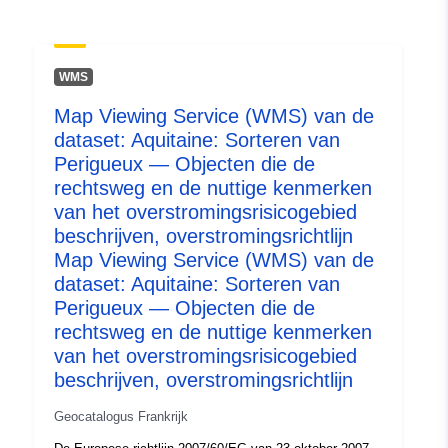
731b43226bec
uriRef:
http://data.europa.eu/88u/dataset/fr
WMS
120066022-srv-282d6a4d-1698-
4fcc-9a1c-f6dc94a21a8c
Map Viewing Service (WMS) van de
dataset: Aquitaine: Sorteren van
Soort:
Bron:
http://inspire.ec.europa.eu/m
Perigueux — Objecten die de
codelist/SpatialDataServiceType/d
rechtsweg en de nuttige kenmerken
van het overstromingsrisicogebied
beschrijven, overstromingsrichtlijn
Map Viewing Service (WMS) van de
dataset: Aquitaine: Sorteren van
Perigueux — Objecten die de
rechtsweg en de nuttige kenmerken
van het overstromingsrisicogebied
beschrijven, overstromingsrichtlijn
Geocatalogus Frankrijk