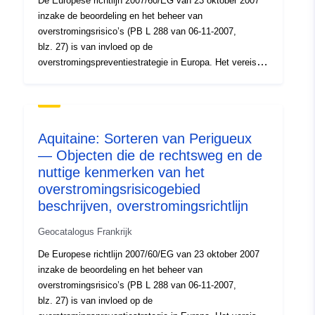
De Europese richtlijn 2007/60/EG van 23 oktober 2007
inzake de beoordeling en het beheer van
overstromingsrisico’s (PB L 288 van 06-11-2007,
blz. 27) is van invloed op de
overstromingspreventiestrategie in Europa. Het vereist
de opstelling van overstromingsrisicobeheersplannen die
erop gericht zijn de negatieve gevolgen van
overstromingen voor de menselijke gezondheid, het
milieu, het cultureel erfgoed en de economische
Aquitaine: Sorteren van Perigueux
activiteit te beperken. De doelstellingen en vereisten
— Objecten die de rechtsweg en de
voor de tenuitvoerlegging zijn vastgelegd in de wet van
nuttige kenmerken van het
12 juli 2010 inzake een nationaal engagement voor het
milieu (LENE) en het decreet van 2 maart 2011. In dit
overstromingsrisicogebied
verband is het hoofddoel van het in kaart brengen van
beschrijven, overstromingsrichtlijn
overstromings- en overstromingsrisico’s voor IRR’s,
Geocatalogus Frankrijk
door de kennis over overstromingsblootstelling te
homogeniseren en te objectiveren, bij te dragen tot de
De Europese richtlijn 2007/60/EG van 23 oktober 2007
ontwikkeling van overstromingsrisicobeheersplannen
inzake de beoordeling en het beheer van
(PGRI’s). Deze dataset wordt gebruikt om
overstromingsrisico’s (PB L 288 van 06-11-2007,
respectievelijk overstromingskaarten en
blz. 27) is van invloed op de
overstromingsrisicokaarten te produceren, die