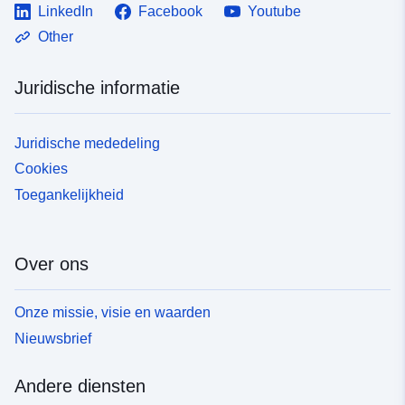
LinkedIn
Facebook
Youtube
overstromingsrisicokaarten te produceren, die
overstromingsrisico’s en -problemen op passende
Other
schaal weergeven. Het doel ervan is kwantitatief bewijs
te leveren om de kwetsbaarheid van een gebied voor de
Juridische informatie
drie niveaus van waarschijnlijkheid van overstromingen
(hoog, gemiddeld, laag) verder te beoordelen.
Juridische mededeling
Cookies
Toegankelijkheid
Over ons
Onze missie, visie en waarden
Nieuwsbrief
Andere diensten