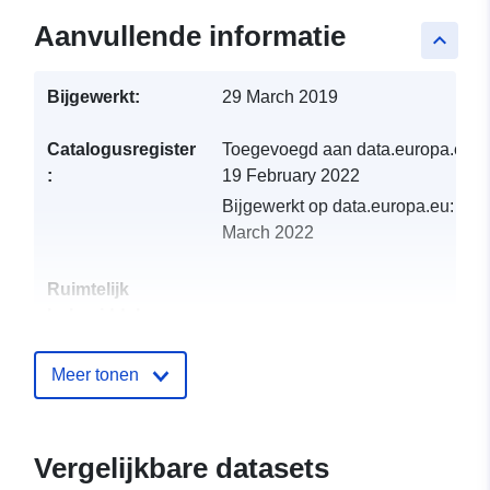
Aanvullende informatie
keyboard_arrow_up
Bijgewerkt:
29 March 2019
Catalogusregister
Toegevoegd aan data.europa.eu:
:
19 February 2022
Bijgewerkt op data.europa.eu:
01
March 2022
Ruimtelijk
hulpmiddel:
Identificatoren:
http://catalogue.geo-
Meer tonen
ide.developpement-
durable.gouv.fr/service/fr-
120066022-wxs-b5cddeb8-
Vergelijkbare datasets
a07d-4de6-84fd-