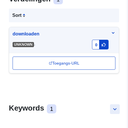
Sort
downloaden
-
UNKNOWN
0
Toegangs-URL
Keywords
1
keyboard_arrow_down