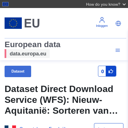
How do you know?
Inloggen
European data
data.europa.eu
0
Dataset
Dataset Direct Download
Service (WFS): Nieuw-
Aquitanië: Sorteren van
Agen — Objecten die de