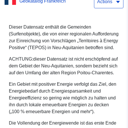
Geokatalog Frankreich
Einreichung von
Actions
Regionalprojekten
‚Territorien mit positiver
Dieser Datensatz enthält die Gemeinden
(Surfenobjekte), die von einer regionalen Aufforderung
Energie‘ (TEPOS) –
zur Einreichung von Vorschlägen „Territoires à Energy
Gemeinden – Perimeter
Positive“ (TEPOS) in Neu-Aquitanien betroffen sind.
(Surfakustik)
ACHTUNG:dieser Datensatz ist nicht erschöpfend auf
dem Gebiet der Neu-Aquitanien, sondern bezieht sich
auf den Umfang der alten Region Poitou-Charentes.
Ein Gebiet mit positiver Energie verfolgt das Ziel, den
Energiebedarf durch Energiesparsamkeit und
Energieeffizienz so gering wie möglich zu halten und
ihn durch lokale erneuerbare Energien zu decken
(„100 % erneuerbare Energien und mehr“).
Die Vollendung der Energiewende ist das erste Ende