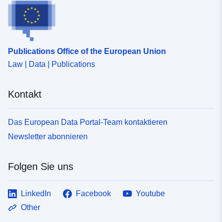
gering wie möglich zu halten und ihn durch lokale
erneuerbare Energien zu decken („100 % erneuerbare
Energien und mehr“). Die Vollendung der Energiewende
ist das erste Ende (konstituierende Rolle) des Gebiets
mit positiver Energie: Sie reagiert auf die grundlegenden
Publications Office of the European Union
Herausforderungen des Klimawandels, der Erschöpfung
Law | Data | Publications
fossiler Ressourcen und der Verringerung wichtiger
industrieller Risiken in der gesamten Region.
Kontakt
Das European Data Portal-Team kontaktieren
Newsletter abonnieren
Folgen Sie uns
LinkedIn
Facebook
Youtube
Other