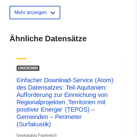
Identifikatoren:
http://catalogue.geo-
Mehr anzeigen
ide.developpement-
durable.gouv.fr/service/fr-
120066022-wxs-316f3155-
Ähnliche Datensätze
8f8e-49e5-b8b4-
583eb200f25b
uriRef:
http://data.europa.eu/88u/dataset/fr
UNKNOWN
120066022-srv-2839784c-d052-
4f21-a844-795c3a558d7d
Einfacher Download-Service (Atom)
des Datensatzes: Teil-Aquitanien:
Typ:
Ressource:
Aufforderung zur Einreichung von
http://inspire.ec.europa.eu/metadat
Regionalprojekten ‚Territorien mit
codelist/ResourceType/services
positiver Energie‘ (TEPOS) –
Gemeinden – Perimeter
(Surfakustik)
Geokatalog Frankreich