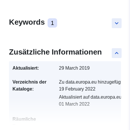
Keywords
1
keyboard_arrow_down
Zusätzliche Informationen
keyboard_arrow_up
Aktualisiert:
29 March 2019
Verzeichnis der
Zu data.europa.eu hinzugefügt:
Kataloge:
19 February 2022
Aktualisiert auf data.europa.eu:
01 March 2022
Räumliche
Ressource: