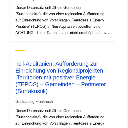
Dieser Datensatz enthält die Gemeinden
(Surfenobjekte), die von einer regionalen Aufforderung
zur Einreichung von Vorschlägen „Territoires à Energy
Positive“ (TEPOS) in Neu-Aquitanien betroffen sind.
ACHTUNG: dieser Datensatz ist nicht erschöpfend auf
dem Gebiet der Neu-Aquitanien, sondern bezieht sich
auf den Umfang der alten Region Poitou-Charentes. Ein
Gebiet mit positiver Energie verfolgt das Ziel, den
Energiebedarf durch Energiesparsamkeit und
Teil-Aquitanien: Aufforderung zur
Energieeffizienz so gering wie möglich zu halten und ihn
Einreichung von Regionalprojekten
durch lokale erneuerbare Energien zu decken („100 %
‚Territorien mit positiver Energie‘
erneuerbare Energien und mehr“). Die Vollendung der
Energiewende ist das erste Ende (konstituierende Rolle)
(TEPOS) – Gemeinden – Perimeter
des Gebiets mit positiver Energie: Sie reagiert auf die
(Surfakustik)
grundlegenden Herausforderungen des Klimawandels,
Geokatalog Frankreich
der Erschöpfung fossiler Ressourcen und der
Verringerung wichtiger industrieller Risiken in der
Dieser Datensatz enthält die Gemeinden
gesamten Region.
(Surfenobjekte), die von einer regionalen Aufforderung
zur Einreichung von Vorschlägen „Territoires à Energy