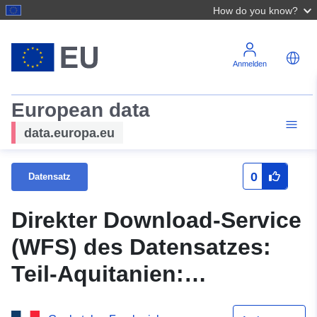
How do you know?
Anmelden
European data
data.europa.eu
0
Datensatz
Direkter Download-Service
(WFS) des Datensatzes:
Teil-Aquitanien:
Aufforderung zur