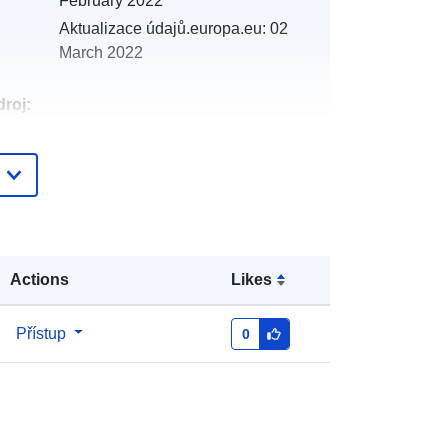
February 2022
Aktualizace údajů.europa.eu:
02
March 2022
roj:
:
http://catalogue.geo-
ide.developpement-
durable.gouv.fr/service/fr-
120066022-wxs-4483be49-2521-
48eb-bc86-680131c3eb15
Actions
Likes
http://data.europa.eu/88u/dataset/fr-
120066022-srv-28441638-28ab-
Přístup
0
4d56-a36f-38fbfe6c4cc3
Datový zdroj:
http://inspire.ec.europa.eu/metadata-
codelist/ResourceType/services