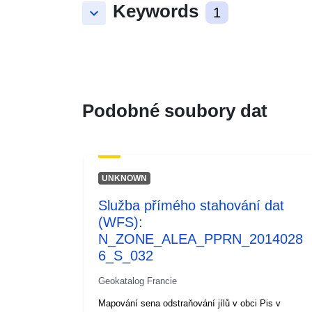
Keywords
keyboard_arrow_down
1
Podobné soubory dat
UNKNOWN
Služba přímého stahování dat
(WFS):
N_ZONE_ALEA_PPRN_2014028
6_S_032
Geokatalog Francie
Mapování sena odstraňování jílů v obci Pis v