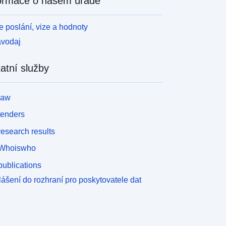
ormace o našem úřadě
 poslání, vize a hodnoty
avodaj
atní služby
law
tenders
esearch results
Whoiswho
ublications
lášení do rozhraní pro poskytovatele dat