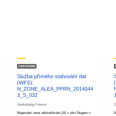
UNKNOWN
Služba přímého stahování dat
(WFS):
N_ZONE_ALEA_PPRN_2014044
3_S_032
Geokatalog Francie
G
Mapování sena odstraňování jílů v obci Nogaro v
M