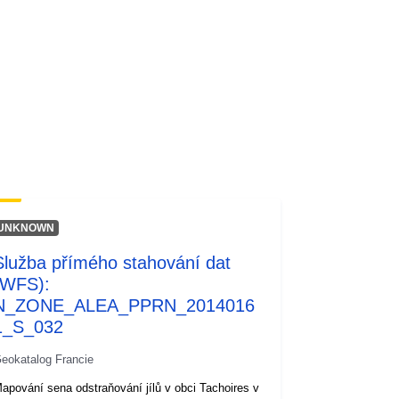
UNKNOWN
Služba přímého stahování dat
(WFS):
N_ZONE_ALEA_PPRN_2014016
1_S_032
eokatalog Francie
apování sena odstraňování jílů v obci Tachoires v