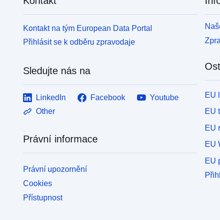
Kontakt
Inf
Naše
Kontakt na tým European Data Portal
Zpr
Přihlásit se k odběru zpravodaje
Ost
Sledujte nás na
EU 
LinkedIn
Facebook
Youtube
EU 
Other
EU r
Právní informace
EU 
EU p
Právní upozornění
Přih
Cookies
Přístupnost