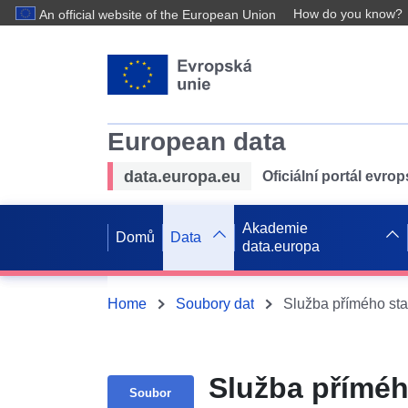
How do you know?
An official website of the European Union
European data
data.europa.eu
Oficiální portál evro
Akademie
Domů
Data
data.europa
Home
Soubory dat
Služba příméh
Soubor