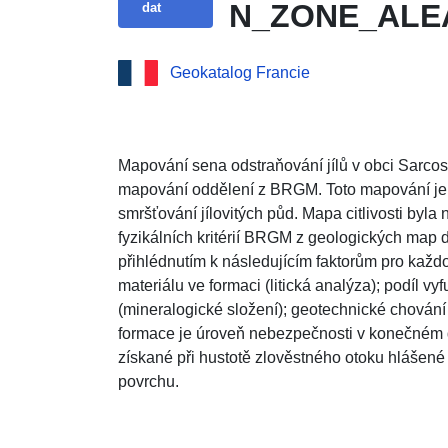
N_ZONE_ALEA
dat
Geokatalog Francie
Mapování sena odstraňování jílů v obci Sarcos
mapování oddělení z BRGM. Toto mapování je
smršťování jílovitých půd. Mapa citlivosti byl
fyzikálních kritérií BRGM z geologických map 
přihlédnutím k následujícím faktorům pro každo
materiálu ve formaci (litická analýza); podíl vyf
(mineralogické složení); geotechnické chování m
formace je úroveň nebezpečnosti v konečném d
získané při hustotě zlověstného otoku hlášen
povrchu.