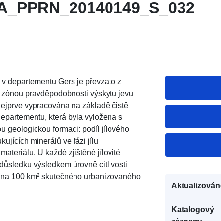
_PPRN_20140149_S_032
 v departementu Gers je převzato z
 zónou pravděpodobnosti výskytu jevu
a nejprve vypracována na základě čistě
departementu, která byla vyložena s
u geologickou formaci: podíl jílového
ukujících minerálů ve fázi jílu
ateriálu. U každé zjištěné jílovité
ůsledku výsledkem úrovně citlivosti
é na 100 km² skutečného urbanizovaného
Aktualizován
Katalogový