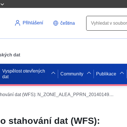
Přihlášení
čeština
pských dat
Vyspělost otevřených
Community
Publikace
dat
Služba přímého stahování dat (WFS): N_ZONE_ALEA_PPRN_20140149_S_032
o stahování dat (WFS):