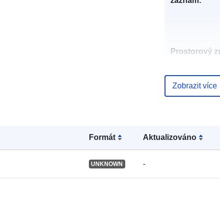
záznam:
Prostorový zd
Identifikátory
Zobrazit více
Formát
Aktualizováno
uriRef:
-
UNKNOWN
Typ: