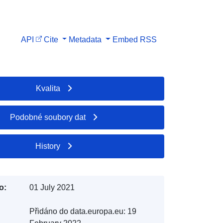
API
Cite
Metadata
Embed
RSS
Kvalita
Podobné soubory dat
History
o:
01 July 2021
Přidáno do data.europa.eu:
19