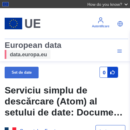
How do you know?
Autentificare
European data
data.europa.eu
0
Set de date
Serviciu simplu de
descărcare (Atom) al
setului de date: Document
obiectiv (DOCOB) în Alpii