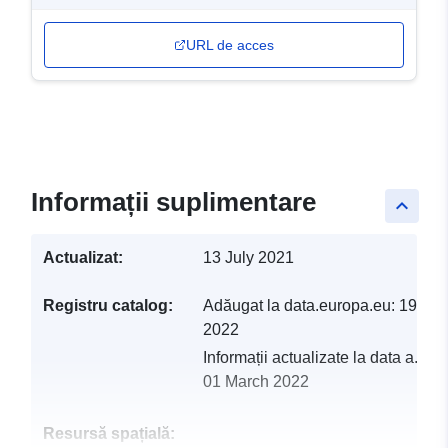
URL de acces
Informații suplimentare
keyboard_arrow_up
Actualizat:
13 July 2021
Registru catalog:
Adăugat la data.europa.eu:
19 Feb
2022
Informații actualizate la data a.eur
01 March 2022
Resursă spațială: