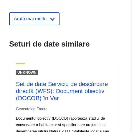
Identificatori:
http://descartes-dev.cete-
mediterranee.i2/service/fr-
Arată mai multe
120066022-atom-103464fc-
93ab-41e7-b0f3-
c154fd8594ee
Seturi de date similare
uriRef:
http://data.europa.eu/88u/dataset/fr
120066022-srv-2b09176e-b7bb-
400a-a602-a4b56e9e0628
UNKNOWN
Tip:
Resursă:
Set de date Serviciu de descărcare
http://inspire.ec.europa.eu/metadat
directă (WFS): Document obiectiv
codelist/SpatialDataServiceType/d
(DOCOB) în Var
Geocatalog Franța
Documentul obiectiv (DOCOB) raportează stadiul de
conservare a habitatelor și speciilor care au justificat
desemnarea sitului Natura 2000. Stabilește locația sau