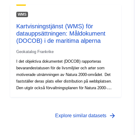
WMS
Kartvisningstjänst (WMS) för
datauppsättningen: Måldokument
(DOCOB) i de maritima alperna
Geokatalog Frankrike
I det objektiva dokumentet (DOCOB) rapporteras
bevarandestatusen för de livsmiljöer och arter som
motiverade utnämningen av Natura 2000-området. Det
fastställer deras plats eller distribution på webbplatsen.
Den utgör också förvaltningsplanen för Natura 2000-
området. I det objektiva dokumentet (DOCOB)
rapporteras bevarandestatusen för de livsmiljöer och
arter som motiverade utnämningen av Natura 2000-
området. Det fastställer deras plats eller distribution på
arrow_forward
Explore similar datasets
webbplatsen. Den utgör också förvaltningsplanen för
Natura 2000-området. I det objektiva dokumentet
(DOCOB) rapporteras bevarandestatusen för de