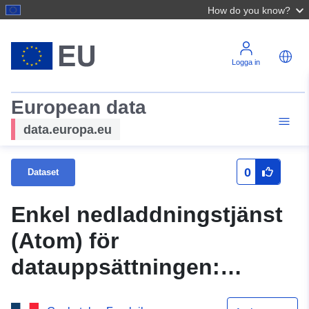
How do you know?
Logga in
European data
data.europa.eu
0
Dataset
Enkel nedladdningstjänst
(Atom) för
datauppsättningen:
Måldokument (DOCOB) i