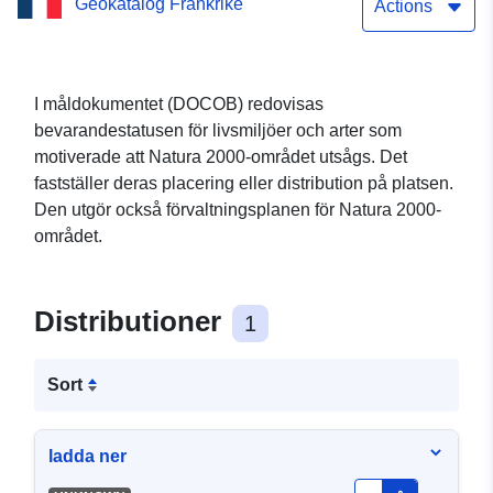
Geokatalog Frankrike
de maritima Alperna
Actions
I måldokumentet (DOCOB) redovisas
bevarandestatusen för livsmiljöer och arter som
motiverade att Natura 2000-området utsågs. Det
fastställer deras placering eller distribution på platsen.
Den utgör också förvaltningsplanen för Natura 2000-
området.
Distributioner
1
Sort
ladda ner