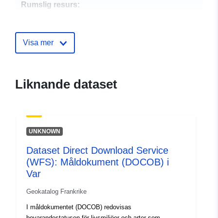
Rumslig resurs:
Identifierare:
http://descartes-dev.cete-
mediterranee.i2/service/fr-
Visa mer
120066022-atom-103464fc-
93ab-41e7-b0f3-
c154fd8594ee
Liknande dataset
uriRef:
http://data.europa.eu/88u/dataset/fr
120066022-srv-2b09176e-b7bb-
400a-a602-a4b56e9e0628
UNKNOWN
Typ:
Resurs:
Dataset Direct Download Service
http://inspire.ec.europa.eu/metadat
(WFS): Måldokument (DOCOB) i
codelist/SpatialDataServiceType/d
Var
Geokatalog Frankrike
I måldokumentet (DOCOB) redovisas
bevarandestatusen för livsmiljöer och arter som