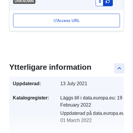
-
UNKNOWN
0
Access URL
Ytterligare information
keyboard_arrow_up
Uppdaterad:
13 July 2021
Katalogregister:
Läggs till i data.europa.eu:
19
February 2022
Uppdaterad på data.europa.eu:
01 March 2022