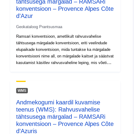
tähtsusega märgalad – RAMSARi
codelist/SpatialDataServiceType/d
konventsioon – Provence Alpes Côte
d’Azur
Geokataloog Prantsusmaa
Ramsari konventsioon, ametlikult rahvusvahelise
tähtsusega märgalade konventsioon, eriti veelindude
elupaikade konventsioon, mida tuntakse ka märgalade
konventsiooni nime all, on märgalade kaitset ja säästvat
kasutamist käsitlev rahvusvaheline leping, mis võeti
vastu 2. veebruaril 1971 ja mille eesmärk on peatada
nende seisundi halvenemine või väljasuremine täna ja
homme, tunnustades nende ökoloogilisi funktsioone ning
majanduslikku, kultuurilist, teaduslikku ja
WMS
meelelahutuslikku väärtust.
Andmekogumi kaardil kuvamise
teenus (WMS): Rahvusvahelise
tähtsusega märgalad – RAMSARi
konventsioon – Provence Alpes Côte
d’Azuris