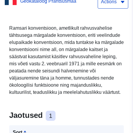
Geokataloog Prantsusmaa
RAMSARi konventsioon –
Actions
Provence Alpes Côte
d’Azur
Ramsari konventsioon, ametlikult rahvusvahelise
tähtsusega märgalade konventsioon, eriti veelindude
elupaikade konventsioon, mida tuntakse ka märgalade
konventsiooni nime all, on märgalade kaitset ja
säästvat kasutamist käsitlev rahvusvaheline leping,
mis võeti vastu 2. veebruaril 1971 ja mille eesmärk on
peatada nende seisundi halvenemine või
väljasuremine täna ja homme, tunnustades nende
ökoloogilisi funktsioone ning majanduslikku,
kultuurilist, teaduslikku ja meelelahutuslikku väärtust.
Jaotused
1
Sort