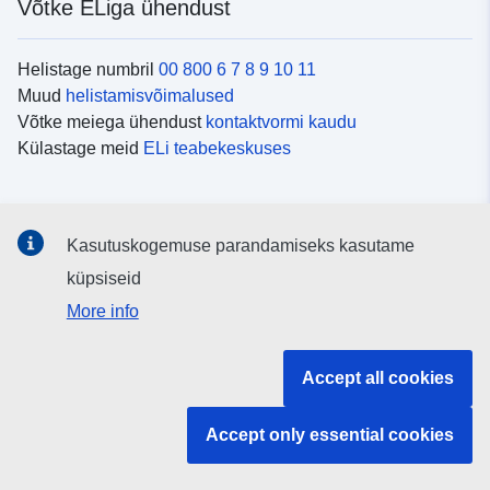
Võtke ELiga ühendust
Helistage numbril
00 800 6 7 8 9 10 11
Muud
helistamisvõimalused
Võtke meiega ühendust
kontaktvormi kaudu
Külastage meid
ELi teabekeskuses
Sotsiaalmeedia
Kasutuskogemuse parandamiseks kasutame
Otsige ELi teavet
sotsiaalmeediakanalitest
küpsiseid
More info
ELi institutsioonid ja asutused
Accept all cookies
Otsige kõiki ELi institutsioone ja ameteid
Accept only essential cookies