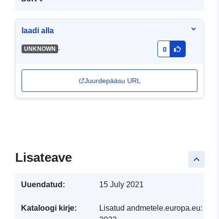
laadi alla
-
UNKNOWN
0
Juurdepääsu URL
Lisateave
keyboard_arrow_up
Uuendatud:
15 July 2021
Kataloogi kirje:
Lisatud andmetele.europa.eu:
19 