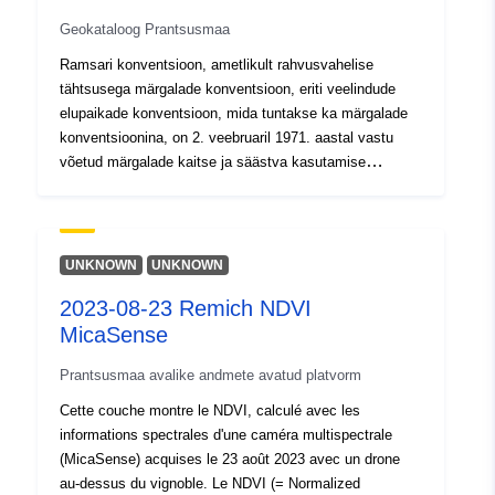
Geokataloog Prantsusmaa
Ramsari konventsioon, ametlikult rahvusvahelise
tähtsusega märgalade konventsioon, eriti veelindude
elupaikade konventsioon, mida tuntakse ka märgalade
konventsioonina, on 2. veebruaril 1971. aastal vastu
võetud märgalade kaitse ja säästva kasutamise
rahvusvaheline leping, mille eesmärk on peatada nende
seisundi halvenemine või väljasuremine täna ja homme,
tunnustades nende ökoloogilist funktsiooni ja
majanduslikku, kultuurilist, teaduslikku ja puhkeväärtust.
UNKNOWN
UNKNOWN
2023-08-23 Remich NDVI
MicaSense
Prantsusmaa avalike andmete avatud platvorm
Cette couche montre le NDVI, calculé avec les
informations spectrales d'une caméra multispectrale
(MicaSense) acquises le 23 août 2023 avec un drone
au-dessus du vignoble. Le NDVI (= Normalized