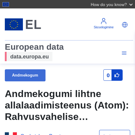
How do you know?
Sisselogimine
European data
data.europa.eu
0
Andmekogum
Andmekogumi lihtne
allalaadimisteenus (Atom):
Rahvusvahelise
tähtsusega märgalad –