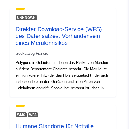
uriRef:
http://data.europa.eu/88u/dataset/fr
120066022-srv-2b352cb8-08d2-
UNKNOWN
445c-a6af-c7ac35e2dcb7
Direkter Download-Service (WFS)
Type:
Ressurs:
des Datensatzes: Vorhandensein
http://inspire.ec.europa.eu/metadat
eines Merulenrisikos
codelist/SpatialDataServiceType/d
Geokatalog Francie
Polygone in Gebieten, in denen das Risiko von Merulen
auf dem Departement Charente besteht. Die Merule ist
ein lignivorerer Pilz (der das Holz zerquetscht), der sich
insbesondere an den Gerüsten und allen Arten von
Holzhölzern angreift. Sobald ihm bekannt ist, dass in
einem bebauten Gebäude ein Tonnagel vorhanden ist,
gibt der Bewohner des kontaminierten Gebäudes (falls
nicht vorhanden, der Eigentümer) dies im Rathaus an.
Werden in einer oder mehreren Gemeinden
WMS
WFS
Merulenherde identifiziert, so wird auf Vorschlag oder
Humane Standorte für Notfälle
nach Anhörung der betroffenen Gemeinderäte eine