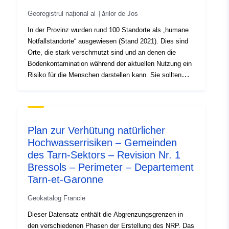
Präfekturverordnung erlassen, die in der Präfektur
Georegistrul național al Țărilor de Jos
eingesehen werden kann. Mit diesem Erlass werden die
Bereiche abgegrenzt, in denen das Auftreten von
In der Provinz wurden rund 100 Standorte als „humane
Merulenrisiko besteht.
Notfallstandorte“ ausgewiesen (Stand 2021). Dies sind
Orte, die stark verschmutzt sind und an denen die
Bodenkontamination während der aktuellen Nutzung ein
Risiko für die Menschen darstellen kann. Sie sollten
daher so bald wie möglich angegangen werden. Oft sind
dies Orte, an denen Unternehmen sitzen oder gesessen
haben, wie chemische Wäschereien,
metallverarbeitende Unternehmen oder Tankstellen. Es
Plan zur Verhütung natürlicher
besteht keine akute Gefahr, aber eine langfristige
Hochwasserrisiken – Gemeinden
Exposition kann Risiken für die Gesundheit darstellen.
des Tarn-Sektors – Revision Nr. 1
Daher wurden die Grundstückseigentümer informiert und
darüber informiert, welche vorübergehenden und
Bressols – Perimeter – Departement
dauerhaften Maßnahmen auf den Grundstücken
Tarn-et-Garonne
erforderlich sind. In der Provinz wurden rund 100
Geokatalog Francie
Standorte als „humane Notfallstandorte“ ausgewiesen
(Stand 2021). Dies sind Orte, die stark verschmutzt sind
Dieser Datensatz enthält die Abgrenzungsgrenzen in
und an denen die Bodenkontamination während der
den verschiedenen Phasen der Erstellung des NRP. Das