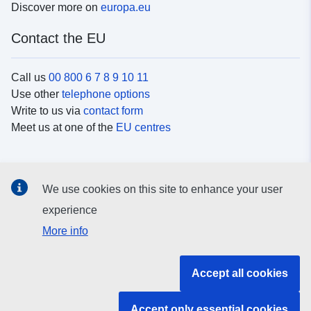
Discover more on
europa.eu
Contact the EU
Call us
00 800 6 7 8 9 10 11
Use other
telephone options
Write to us via
contact form
Meet us at one of the
EU centres
Social media
We use cookies on this site to enhance your user
Search for EU
social media channels
experience
More info
EU institutions and bodies
Accept all cookies
Search all EU institutions and bodies
Accept only essential cookies