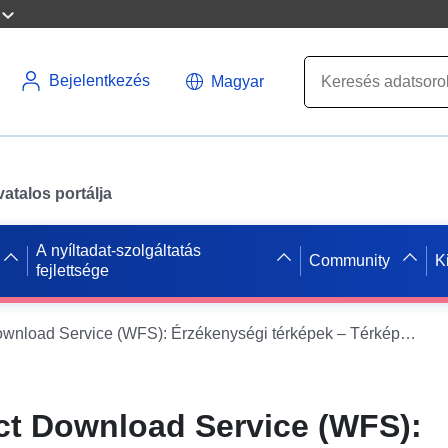
Bejelentkezés
Magyar
atalos portálja
A nyíltadat-szolgáltatás
Community
K
fejlettsége
Dataset Direct Download Service (WFS): Érzékenységi térképek – Térképek Természetes régiók – Limenitis_populi (Nagy sylvain)
ct Download Service (WFS):