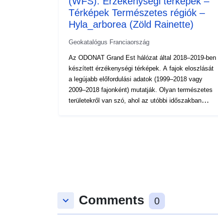
(WFS): Érzékenységi térképek –
Térképek Természetes régiók –
Hyla_arborea (Zöld Rainette)
Geokatalógus Franciaország
Az ODONAT Grand Est hálózat által 2018–2019-ben
készített érzékenységi térképek. A fajok eloszlását
a legújabb előfordulási adatok (1999–2018 vagy
2009–2018 fajonként) mutatják. Olyan természetes
területekről van szó, ahol az utóbbi időszakban
legalább egy alkalommal megfigyelték a fajt,
valamint azok a természetes régiók, ahol a faj nagy
valószínűséggel (azaz szakértőkkel) vagy régebbi
adatokkal rendelkezik. Minden olyan természetes
régióban, ahol a közelmúltban nem-marginális
megfigyeléseket végeztek, ezt a jelenlétet azon 1 x
1 km-es hálószemek arányának kiszámítása jelenti,
ahol a fajt megfigyelték. A számítási módszer
Comments
magyarázata a természeti régiók térképének
keyboard_arrow_down
0
magyarázatában található. A természeti régiók