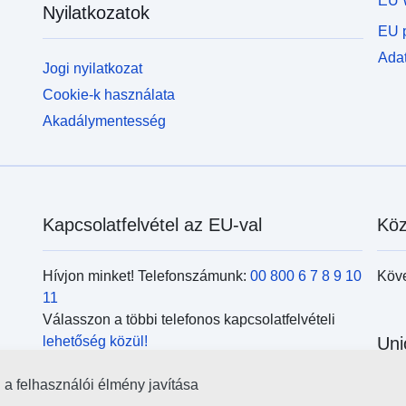
EU 
Nyilatkozatok
EU p
Adat
Jogi nyilatkozat
Cookie-k használata
Akadálymentesség
Kapcsolatfelvétel az EU-val
Köz
Hívjon minket! Telefonszámunk:
00 800 6 7 8 9 10
Köv
11
Válasszon a többi telefonos kapcsolatfelvételi
lehetőség közül!
Uni
Írjon nekünk a kapcsolatfelvételi
űrlap
kitöltésével!
l a felhasználói élmény javítása
Kere