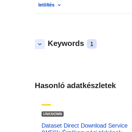
letöltés
Keywords
keyboard_arrow_down
1
Hasonló adatkészletek
UNKNOWN
Dataset Direct Download Service