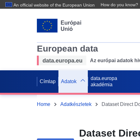
How do you know?
An official website of the European Union
European data
data.europa.eu
Az európai adatok hiv
data.europa
Címlap
Adatok
akadémia
Home
Adatkészletek
Dataset Dire