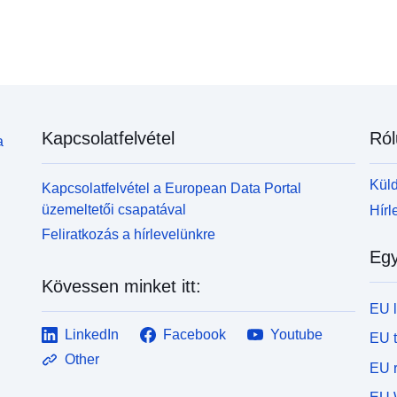
a
magyarázatában található. A természeti régiók
k
azonosítják azokat a területeket, ahol az abiotikus
v
körülmények (könnyítés, geológia, éghajlat...)
t
viszonylag homogének. Valójában egy faj
m
természetes régióban (akár egyetlen helyen) történő
é
megfigyelése a természetes régió más kedvező
é
élőhelyeinek erős vélelmét támasztja alá. Minden
Kapcsolatfelvétel
Ról
b
észrevételt figyelembe kell venni: lehetnek
a
is. Ez a réteg jelent
beültetett populációk, de kiszámíthatatlan egyének
m
is. Ez a réteg jelenti a tudás állapotát annak
Küld
Kapcsolatfelvétel a European Data Portal
f
megvalósításakor, nem tekinthető kimerítőnek. A
üzemeltetői csapatával
Hírl
lehet
fajok jelenléte az azonosított területeken kívül
Feliratkozás a hírlevelünkre
k
lehetséges. További információért olvassa el a
Egy
kártyaolvasási utasításokat és a PDF kártyákat.
Kövessen minket itt:
EU 
LinkedIn
Facebook
Youtube
EU 
Other
EU r