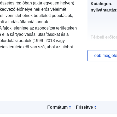
észetes régióban (akár egyetlen helyen)
Katalógus-
 kedvező élőhelyeinek erős vélelmét
nyilvántartás
ll venni:lehetnek beültetett populációk,
nti a tudás állapotát annak
fajok jelenléte az azonosított területeken
 el a kártyaolvasási utasításokat és a
Térbeli erőfo
előfordulási adatok (1999–2018 vagy
es területekről van szó, ahol az utóbbi
Azonosítók:
Több megjele
uriRef:
Formátum
Frissítve
Típus: