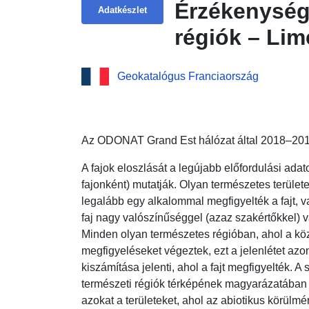
Érzékenység
Adatkészlet
régiók – Lim
Geokatalógus Franciaország
Az ODONAT Grand Est hálózat által 2018–2019
A fajok eloszlását a legújabb előfordulási a
fajonként) mutatják. Olyan természetes terület
legalább egy alkalommal megfigyelték a fajt, v
faj nagy valószínűséggel (azaz szakértőkkel) 
Minden olyan természetes régióban, ahol a k
megfigyeléseket végeztek, ezt a jelenlétet a
kiszámítása jelenti, ahol a fajt megfigyelték.
természeti régiók térképének magyarázatában t
azokat a területeket, ahol az abiotikus körülmén