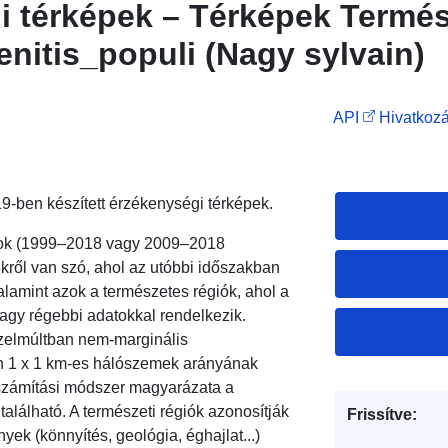
i térképek – Térképek Termé
enitis_populi (Nagy sylvain)
API
Hivatkozá
-ben készített érzékenységi térképek.
datok (1999–2018 vagy 2009–2018
ekről van szó, ahol az utóbbi időszakban
alamint azok a természetes régiók, ahol a
vagy régebbi adatokkal rendelkezik.
özelmúltban nem-marginális
zon 1 x 1 km-es hálószemek arányának
 A számítási módszer magyarázata a
alálható. A természeti régiók azonosítják
Frissítve:
yek (könnyítés, geológia, éghajlat...)