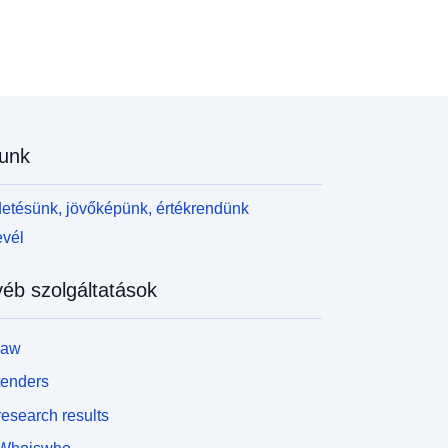
zonosítják azokat a területeket, ahol az abiotikus
örülmények (könnyítés, geológia, éghajlat...)
iszonylag homogének. Valójában egy faj
ermészetes régióban (akár egyetlen helyen) történő
egfigyelése a természetes régió más kedvező
lőhelyeinek erős vélelmét támasztja alá. Minden
szrevételt figyelembe kell venni: lehetnek
unk
eültetett populációk, de kiszámíthatatlan egyének
i a tudás állapotát annak
egvalósításakor, nem tekinthető kimerítőnek. A
etésünk, jövőképünk, értékrendünk
ajok jelenléte az azonosított területeken kívül
evél
séges. További információért olvassa el a
ártyaolvasási utasításokat és a PDF kártyákat.
éb szolgáltatások
law
tenders
esearch results