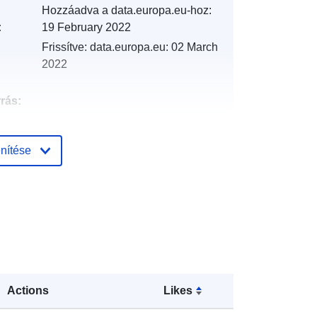
Hozzáadva a data.europa.eu-hoz:
:
19 February 2022
Frissítve: data.europa.eu:
02 March
2022
rrás:
http://catalogue.geo-
nítése
ide.developpement-
durable.gouv.fr/service/fr-
120066022-wxs-930655e6-6a62-
4bd6-880a-4eb0e12055eb
http://data.europa.eu/88u/dataset/fr-
120066022-srv-2b3ac29b-c9f1-
45b7-956b-3629b1bc573b
Actions
Likes
Erőforrás: