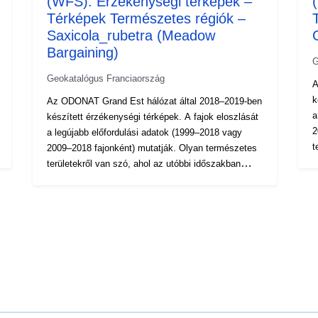
(WFS): Érzékenységi térképek –
Térképek Természetes régiók –
Saxicola_rubetra (Meadow
Bargaining)
G
Geokatalógus Franciaország
A
ké
Az ODONAT Grand Est hálózat által 2018–2019-ben
a
készített érzékenységi térképek. A fajok eloszlását
2
a legújabb előfordulási adatok (1999–2018 vagy
t
2009–2018 fajonként) mutatják. Olyan természetes
l
területekről van szó, ahol az utóbbi időszakban
v
legalább egy alkalommal megfigyelték a fajt,
v
valamint azok a természetes régiók, ahol a faj nagy
ad
valószínűséggel (azaz szakértőkkel) vagy régebbi
r
adatokkal rendelkezik. Minden olyan természetes
m
régióban, ahol a közelmúltban nem-marginális
1
megfigyeléseket végeztek, ezt a jelenlétet azon 1 x
a
1 km-es hálószemek arányának kiszámítása jelenti,
m
ahol a fajt megfigyelték. A számítási módszer
ma
magyarázata a természeti régiók térképének