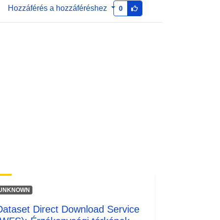
http://inspire.ec.europa.eu/metadata-
Hozzáférés a hozzáféréshez
0
codelist/SpatialDataServiceType/do
wnlo...
UNKNOWN
Dataset Direct Download Service