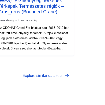
(WFS): Érzékenységi térképek –
Térképek Természetes régiók –
Grus_grus (Bounded Crane)
eokatalógus Franciaország
z ODONAT Grand Est hálózat által 2018–2019-ben
szített érzékenységi térképek. A fajok eloszlását
 legújabb előfordulási adatok (1999–2018 vagy
009–2018 fajonként) mutatják. Olyan természetes
erületekről van szó, ahol az utóbbi időszakban
egalább egy alkalommal megfigyelték a fajt,
alamint azok a természetes régiók, ahol a faj nagy
alószínűséggel (azaz szakértőkkel) vagy régebbi
atokkal rendelkezik. Minden olyan természetes
égióban, ahol a közelmúltban nem-marginális
arrow_forward
Explore similar datasets
egfigyeléseket végeztek, ezt a jelenlétet azon 1 x
 km-es hálószemek arányának kiszámítása jelenti,
hol a fajt megfigyelték. A számítási módszer
agyarázata a természeti régiók térképének
gyarázatában található. A természeti régiók