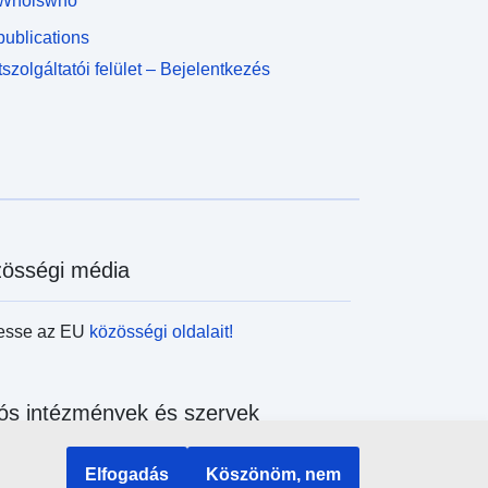
Whoiswho
ublications
szolgáltatói felület – Bejelentkezés
össégi média
esse az EU
közösségi oldalait!
ós intézmények és szervek
sés az uniós intézmények és szervek
Elfogadás
Köszönöm, nem