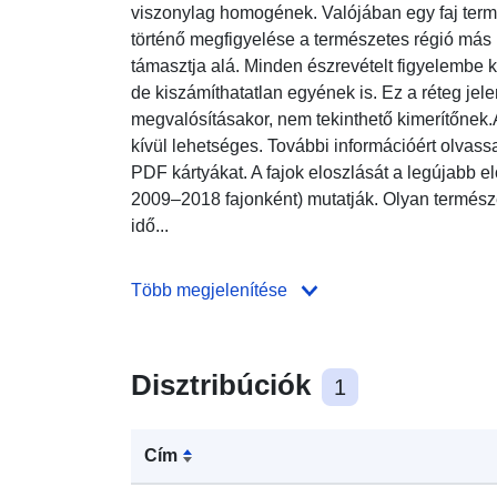
viszonylag homogének. Valójában egy faj term
történő megfigyelése a természetes régió más
támasztja alá. Minden észrevételt figyelembe ke
de kiszámíthatatlan egyének is. Ez a réteg jele
megvalósításakor, nem tekinthető kimerítőnek.A 
kívül lehetséges. További információért olvassa
PDF kártyákat. A fajok eloszlását a legújabb 
2009–2018 fajonként) mutatják. Olyan természet
idő...
Több megjelenítése
Disztribúciók
1
Cím