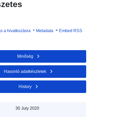
szetes
s a hivatkozásra
Metadata
Embed
RSS
Minőség
Hasonló adatkészletek
History
30 July 2020