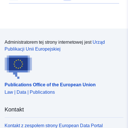
uchylenia przez PPR w odniesieniu do
zatem złożenie oświadczenia przed rozpoczęciem prac
zainteresowanych gmin.
mogących mieć wpływ na naturalny przepływ wody
(dygi, nasypy, magazyny, ogrodzenia, plantacje,
konstrukcje). Chociaż mają taką samą moc prawną,
PSS i PPR różnią się pod względem technicznym.SSpS
„zwykle” mapuje zagrożenie powodziowe w
przeciwieństwie do PPR, które stanowią zagrożenie,
Administratorem tej strony internetowej jest
Urząd
biorąc pod uwagę podatność terytoriów na zagrożenia
Publikacji Unii Europejskiej
(plan zagospodarowania przestrzennego). Wreszcie
PSS zmapował tak zwaną „średnią” powódź mniej niż
powódź referencyjna wykorzystana jako podstawa
rozwoju PPR (największa znana powódź odpowiadająca
najwyższym znanym wodom (PHEC), a w przypadku
Publications Office of the European Union
powodzi niższej niż setna lata, ta ostatnia). Zgodnie z
Law | Data | Publications
art. L562-6 code de l’Environnement PSS ma być PPR
do czasu ich uchylenia przez PPR w odniesieniu do
zainteresowanych gmin. Obszar ten, zatwierdzony
Kontakt
dekretem z dnia 10 grudnia 1976 r., jest służebnością
użyteczności publicznej i jest objęty służebnością PM1.
Zatapialne samoloty powierzchniowe (PSS) są
Kontakt z zespołem strony European Data Portal