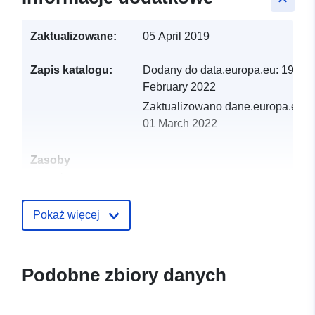
Zaktualizowane:
05 April 2019
Zapis katalogu:
Dodany do data.europa.eu:
19
February 2022
Zaktualizowano dane.europa.eu:
01 March 2022
Zasoby
przestrzenne:
Identyfikatory:
http://catalogue.geo-
Pokaż więcej
ide.developpement-
durable.gouv.fr/service/fr-
120066022-atom-a9f98aea-
Podobne zbiory danych
a39e-45a8-be0d-
1c9b80f8a225