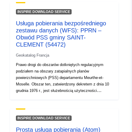
uriRef:
http://data.europa.eu/88u/dataset/fr
INSPIRE DOWNLOAD SERVICE
120066022-srv-2b54b6fb-70a8-
48c6-9c6e-686674b14f13
Usługa pobierania bezpośredniego
zestawu danych (WFS): PPRN –
Typ:
Zasób:
Obwód PSS gminy SAINT-
http://inspire.ec.europa.eu/metadat
CLEMENT (54472)
codelist/SpatialDataServiceType/d
Geokatalog Francja
Prawo drogi do obszarów dotkniętych regulacyjnym
podziałem na obszary zatapialnych planów
powierzchniowych (PSS) departamentu Meurthe-et-
Moselle. Obszar ten, zatwierdzony dekretem z dnia 10
grudnia 1976 r., jest służebnością użyteczności
publicznej i jest objęty służebnością PM1. Zatapialne
samoloty powierzchniowe (PSS) są pierwszym
dokumentem mapującym regulującym pokrycie terenu
na obszarach powodziowych dla cieków federalnych.
INSPIRE DOWNLOAD SERVICE
Zostały one utworzone dekretem z mocą ustawy z dnia
Prosta usługa pobierania (Atom)
30 października 1935 r. i dekretem wykonawczym z dnia