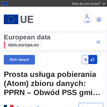
How do you know?
Login
European data
data.europa.eu
0
Zbiór danych
Prosta usługa pobierania
(Atom) zbioru danych:
PPRN – Obwód PSS gminy
FRAIMBOIS (54206)