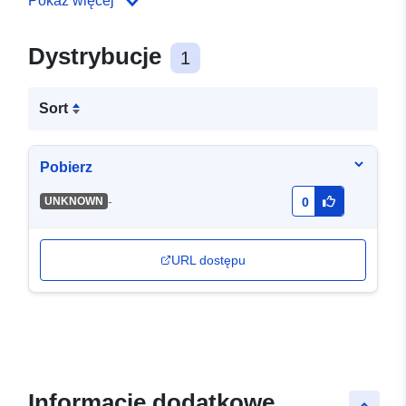
Pokaż więcej
Dystrybucje
1
Sort
Pobierz
-
UNKNOWN
0
URL dostępu
Informacje dodatkowe
keyboard_arrow_up