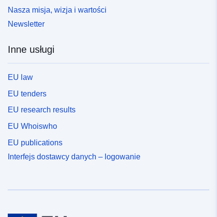
Nasza misja, wizja i wartości
(plan zagospodarowania przestrzennego). Wreszcie
PSS zmapował tak zwaną „średnią” powódź mniej niż
Newsletter
powódź referencyjna wykorzystana jako podstawa
rozwoju PPR (największa znana powódź odpowiadająca
Inne usługi
najwyższym znanym wodom (PHEC), a w przypadku
powodzi niższej niż setna lata, ta ostatnia). Zgodnie z
art. L562-6 code de l’Environnement PSS ma być PPR
EU law
do czasu ich uchylenia przez PPR w odniesieniu do
EU tenders
zainteresowanych gmin.
EU research results
EU Whoiswho
EU publications
Interfejs dostawcy danych – logowanie