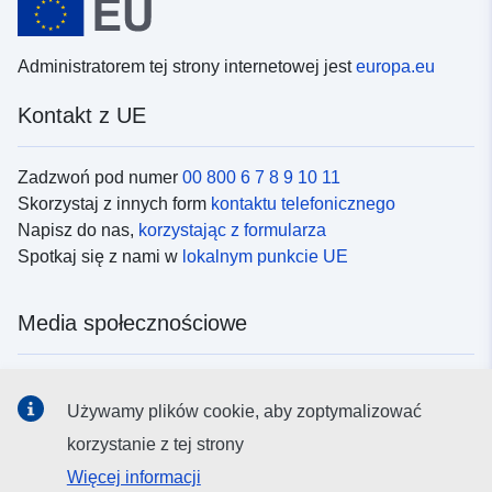
Administratorem tej strony internetowej jest
europa.eu
Kontakt z UE
Zadzwoń pod numer
00 800 6 7 8 9 10 11
Skorzystaj z innych form
kontaktu telefonicznego
Napisz do nas,
korzystając z formularza
Spotkaj się z nami w
lokalnym punkcie UE
Media społecznościowe
Obserwuj UE w
mediach społecznościowych
Używamy plików cookie, aby zoptymalizować
korzystanie z tej strony
Instytucje i organy UE
Więcej informacji