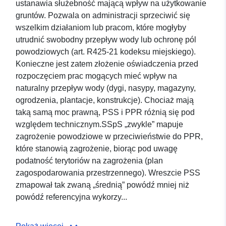
ustanawia służebność mającą wpływ na użytkowanie
gruntów. Pozwala on administracji sprzeciwić się
wszelkim działaniom lub pracom, które mogłyby
utrudnić swobodny przepływ wody lub ochronę pól
powodziowych (art. R425-21 kodeksu miejskiego).
Konieczne jest zatem złożenie oświadczenia przed
rozpoczęciem prac mogących mieć wpływ na
naturalny przepływ wody (dygi, nasypy, magazyny,
ogrodzenia, plantacje, konstrukcje). Chociaż mają
taką samą moc prawną, PSS i PPR różnią się pod
względem technicznym.SSpS „zwykle” mapuje
zagrożenie powodziowe w przeciwieństwie do PPR,
które stanowią zagrożenie, biorąc pod uwagę
podatność terytoriów na zagrożenia (plan
zagospodarowania przestrzennego). Wreszcie PSS
zmapował tak zwaną „średnią” powódź mniej niż
powódź referencyjna wykorzy...