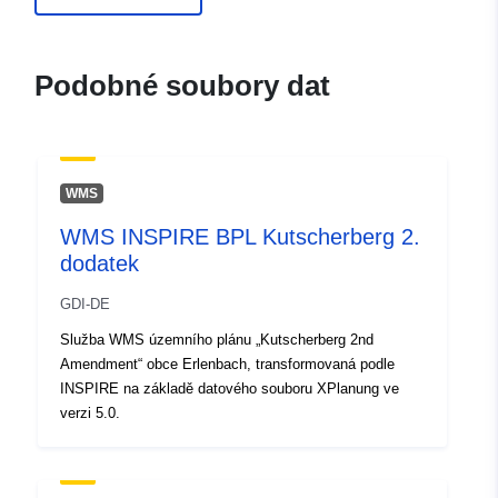
695da86b-dd3d-401a-b98e-
734f6d9e32be
Podobné soubory dat
uriRef:
http://data.europa.eu/88u/dataset/fr
120066022-srv-2b628a59-76db-
4748-b235-9b7172e0e2f7
WMS
Typ:
Datový zdroj:
http://inspire.ec.europa.eu/metadat
WMS INSPIRE BPL Kutscherberg 2.
codelist/SpatialDataServiceType/d
dodatek
GDI-DE
Služba WMS územního plánu „Kutscherberg 2nd
Amendment“ obce Erlenbach, transformovaná podle
INSPIRE na základě datového souboru XPlanung ve
verzi 5.0.