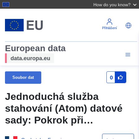
How do you know?
Přihlášení
European data
data.europa.eu
0
Soubor dat
Jednoduchá služba
stahování (Atom) datové
sady: Pokrok při
vypracovávání plánů