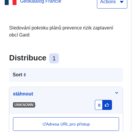
Geokatalog Francie
prevence povodňových
Actions
rizik (PPRI) pro obce Gard
Sledování pokroku plánů prevence rizik zaplavení
obcí Gard
Distribuce
1
Sort
stáhnout
-
UNKNOWN
0
Adresa URL pro přístup