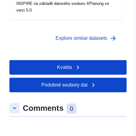
INSPIRE na základě datového souboru XPlanung ve
verzi 5.0.
arrow_forward
Explore similar datasets
Kvalita
Podobné soubory dat
Comments
keyboard_arrow_down
0