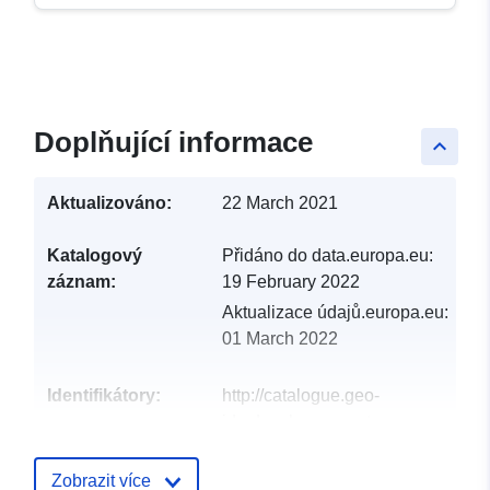
Doplňující informace
keyboard_arrow_up
Aktualizováno:
22 March 2021
Katalogový
Přidáno do data.europa.eu:
záznam:
19 February 2022
Aktualizace údajů.europa.eu:
01 March 2022
Identifikátory:
http://catalogue.geo-
ide.developpement-
durable.gouv.fr/service/fr-
120066022-atom-
Zobrazit více