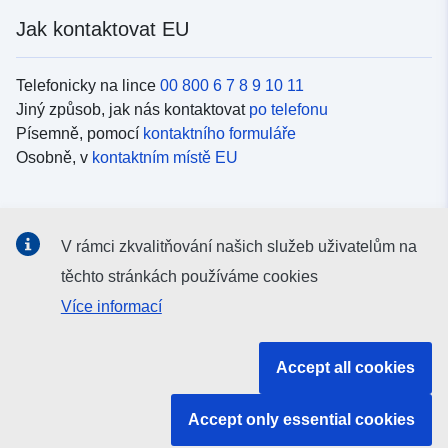
Jak kontaktovat EU
Telefonicky na lince
00 800 6 7 8 9 10 11
Jiný způsob, jak nás kontaktovat
po telefonu
Písemně, pomocí
kontaktního formuláře
Osobně, v
kontaktním místě EU
Sociální média
V rámci zkvalitňování našich služeb uživatelům na
Vyhledávání informačních kanálů EU v
sociálních médiích
těchto stránkách používáme cookies
Více informací
Orgány a instituce EU
Accept all cookies
Vyhledávání orgánů a institucí EU
Accept only essential cookies