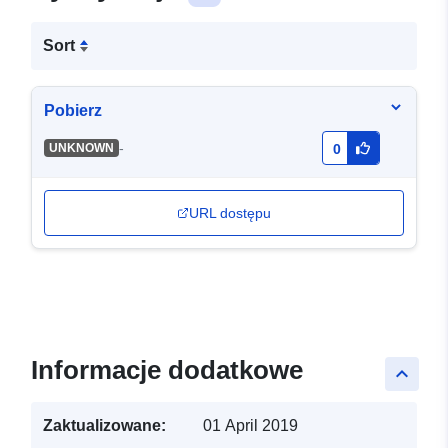
Sort
Pobierz
-
UNKNOWN
0
URL dostępu
Informacje dodatkowe
keyboard_arrow_up
Zaktualizowane:
01 April 2019