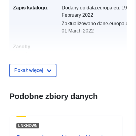
Zapis katalogu:
Dodany do data.europa.eu:
19
February 2022
Zaktualizowano dane.europa.eu:
01 March 2022
Zasoby
przestrzenne:
Identyfikatory:
http://catalogue.geo-
Pokaż więcej
ide.developpement-
durable.gouv.fr/service/fr-
120066022-atom-
Podobne zbiory danych
1e5d6d88-91a1-4544-988a-
261fc843cfac
uriRef:
http://data.europa.eu/88u/dataset/fr
UNKNOWN
120066022-srv-2b723e6b-67ba-
4d1c-aabc-87fcac117682