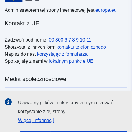
Administratorem tej strony internetowej jest
europa.eu
Kontakt z UE
Zadzwoń pod numer
00 800 6 7 8 9 10 11
Skorzystaj z innych form
kontaktu telefonicznego
Napisz do nas,
korzystając z formularza
Spotkaj się z nami w
lokalnym punkcie UE
Media społecznościowe
Obserwuj UE w
mediach społecznościowych
Używamy plików cookie, aby zoptymalizować
korzystanie z tej strony
Instytucje i organy UE
Więcej informacji