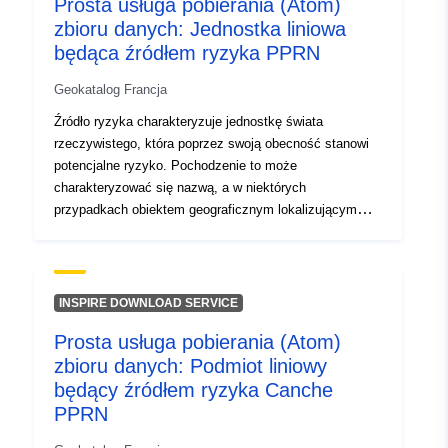
Prosta usługa pobierania (Atom)
zbioru danych: Jednostka liniowa
Typ:
Zasób:
będąca źródłem ryzyka PPRN
http://inspire.ec.europa.eu/metadat
codelist/ResourceType/services
Geokatalog Francja
Źródło ryzyka charakteryzuje jednostkę świata
rzeczywistego, która poprzez swoją obecność stanowi
potencjalne ryzyko. Pochodzenie to może
charakteryzować się nazwą, a w niektórych
przypadkach obiektem geograficznym lokalizującym
rzeczywistą jednostkę powodującą ryzyko. Lokalizacja
podmiotu i wiedza na temat zjawiska niebezpiecznego
są wykorzystywane do określenia puli ryzyka, obszarów
narażonych na ryzyko leżących u podstaw RPP. W
INSPIRE DOWNLOAD SERVICE
przypadku elektrowni jądrowych jednostka ta może na
Prosta usługa pobierania (Atom)
przykład odpowiadać rzece, obszaru niestabilnego pod
zbioru danych: Podmiot liniowy
względem geologicznym.
będący źródłem ryzyka Canche
PPRN