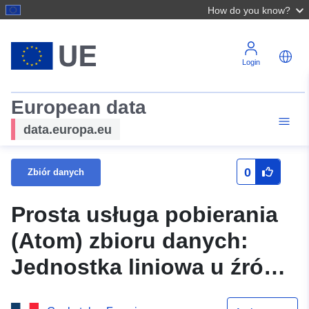
How do you know?
Login
European data
data.europa.eu
0
Zbiór danych
Prosta usługa pobierania
(Atom) zbioru danych:
Jednostka liniowa u źródła
ryzyka PPRN Hem