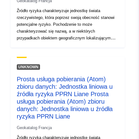
Geokatalog Francja
Źródło ryzyka charakteryzuje jednostkę świata
rzeczywistego, która poprzez swoją obecność stanowi
potencjalne ryzyko. Pochodzenie to może
charakteryzować się nazwą, a w niektórych
przypadkach obiektem geograficznym lokalizującym
rzeczywistą jednostkę powodującą ryzyko. Lokalizacja
podmiotu i wiedza na temat zjawiska niebezpiecznego
są wykorzystywane do określenia puli ryzyka, obszarów
narażonych na ryzyko leżących u podstaw RPP. W
UNKNOWN
przypadku elektrowni jądrowych jednostka ta może na
Prosta usługa pobierania (Atom)
przykład odpowiadać rzece, obszaru niestabilnego pod
zbioru danych: Jednostka liniowa u
względem geologicznym. Źródło ryzyka charakteryzuje
jednostkę świata rzeczywistego, która poprzez swoją
źródła ryzyka PPRN Liane Prosta
obecność stanowi potencjalne ryzyko. Pochodzenie to
usługa pobierania (Atom) zbioru
może charakteryzować się nazwą, a w niektórych
danych: Jednostka liniowa u źródła
przypadkach obiektem geograficznym lokalizującym
ryzyka PPRN Liane
rzeczywistą jednostkę powodującą ryzyko. Lokalizacja
podmiotu i wiedza na temat zjawiska niebezpiecznego
Geokatalog Francja
są wykorzystywane do określenia puli ryzyka, obszarów
Źródło ryzyka charakteryzuje jednostkę świata