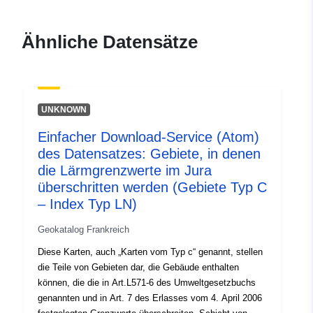
durable.gouv.fr/service/fr-
120066022-wxs-dce72ffc-
Ähnliche Datensätze
4adc-4c37-b12d-
e54ca8c85949
uriRef:
http://data.europa.eu/88u/dataset/fr
UNKNOWN
120066022-srv-2b73518e-2d77-
4c45-aab0-756339b6dce9
Einfacher Download-Service (Atom)
des Datensatzes: Gebiete, in denen
Typ:
Ressource:
die Lärmgrenzwerte im Jura
http://inspire.ec.europa.eu/metadat
überschritten werden (Gebiete Typ C
codelist/ResourceType/services
– Index Typ LN)
Geokatalog Frankreich
Diese Karten, auch „Karten vom Typ c“ genannt, stellen
die Teile von Gebieten dar, die Gebäude enthalten
können, die die in Art.L571-6 des Umweltgesetzbuchs
genannten und in Art. 7 des Erlasses vom 4. April 2006