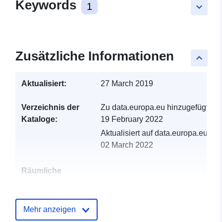
Keywords
1
keyboard_arrow_down
Zusätzliche Informationen
keyboard_arrow_up
Aktualisiert:
27 March 2019
Verzeichnis der
Zu data.europa.eu hinzugefügt:
Kataloge:
19 February 2022
Aktualisiert auf data.europa.eu:
02 March 2022
Räumliche
Ressource:
Identifikatoren:
http://catalogue.geo-
Mehr anzeigen
ide.developpement-