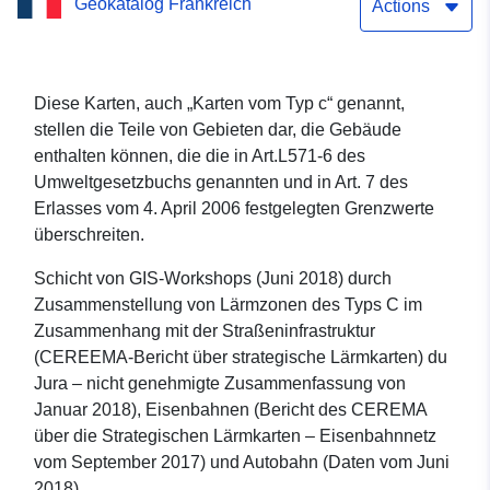
Geokatalog Frankreich
überschritten werden
Actions
(Gebiete Typ C – Index Typ
LN)
Diese Karten, auch „Karten vom Typ c“ genannt,
stellen die Teile von Gebieten dar, die Gebäude
enthalten können, die die in Art.L571-6 des
Umweltgesetzbuchs genannten und in Art. 7 des
Erlasses vom 4. April 2006 festgelegten Grenzwerte
überschreiten.
Schicht von GIS-Workshops (Juni 2018) durch
Zusammenstellung von Lärmzonen des Typs C im
Zusammenhang mit der Straßeninfrastruktur
(CEREEMA-Bericht über strategische Lärmkarten) du
Jura – nicht genehmigte Zusammenfassung von
Januar 2018), Eisenbahnen (Bericht des CEREMA
über die Strategischen Lärmkarten – Eisenbahnnetz
vom September 2017) und Autobahn (Daten vom Juni
2018)