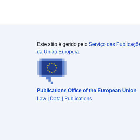
cada zona de ruído deve ser delimitada pela curva
isofone-limite inferior (Lden > 68 ou 73, Ln > 62 ou
65). Para as estradas, os valores-limite
correspondem a um Lden de 68 dB(A) e a um Ln de
62 dB(A). Para os caminhos de ferro convencionais,
os valores-limite correspondem a uma Lden de
73 dB(A) e a uma Ln de 65 dB(A). O nível de ruído
Este sítio é gerido pelo
Serviço das Publicaçõ
num mapa de ruído é representado com base em
da União Europeia
indicadores regulamentares: o «Ln» (noite de nível)
(indicador utilizado para esta camada geográfica) e
o «Lden» (nível dia-noite) que são indicadores
harmonizados a nível europeu. O Ln é o nível
sonoro médio para o período noturno (22h-6h). O
Publications Office of the European Union
Lden é o nível sonoro médio ponderado de 24 horas
para explicar o desconforto percebido com o
Law | Data | Publications
mesmo nível de ruído, que é maior à noite e à noite
em comparação com o dia.