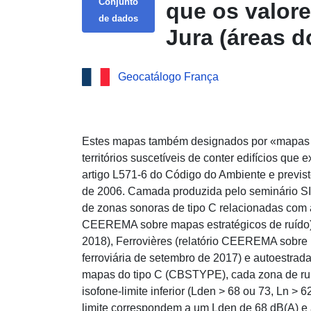
Conjunto
que os valore
de dados
Jura (áreas d
Direct Downl
Geocatálogo França
valores-limit
(áreas do tip
Estes mapas também designados por «mapas d
territórios suscetíveis de conter edifícios que 
artigo L571-6 do Código do Ambiente e previsto
de 2006. Camada produzida pelo seminário SI
de zonas sonoras de tipo C relacionadas com as
CEEREMA sobre mapas estratégicos de ruído)
2018), Ferrovières (relatório CEEREMA sobre 
ferroviária de setembro de 2017) e autoestrad
mapas do tipo C (CBSTYPE), cada zona de ruí
isofone-limite inferior (Lden > 68 ou 73, Ln > 6
limite correspondem a um Lden de 68 dB(A) e 