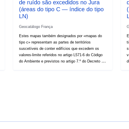
de ruído são excedidos no Jura
(áreas do tipo C — índice do tipo
LN)
Geocatálogo França
G
Estes mapas também designados por «mapas do
E
tipo c» representam as partes de territórios
t
suscetíveis de conter edifícios que excedem os
s
valores-limite referidos no artigo L571-6 do Código
v
do Ambiente e previstos no artigo 7.º do Decreto de
d
4 de abril de 2006. Camada produzida pelo
Po
seminário SIG (junho de 2018) através da
p
compilação de zonas sonoras de tipo C
c
relacionadas com as infraestruturas rodoviárias
r
(relatório CEEREMA sobre mapas estratégicos de
(
ruído) du Jura — Não-concedido janeiro de 2018),
r
Ferrovières (relatório CEEREMA sobre mapas
2
estratégicos de ruído — rede ferroviária de
E
setembro de 2017) e autoestrada (dados de junho
s
de 2018) Para os mapas do tipo C (CBSTYPE),
de 201