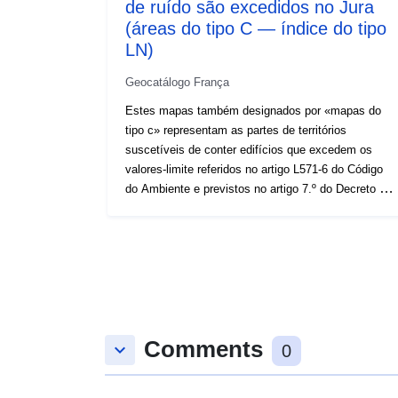
de ruído são excedidos no Jura
(áreas do tipo C — índice do tipo
LN)
Geocatálogo França
Estes mapas também designados por «mapas do
tipo c» representam as partes de territórios
suscetíveis de conter edifícios que excedem os
valores-limite referidos no artigo L571-6 do Código
do Ambiente e previstos no artigo 7.º do Decreto de
4 de abril de 2006. Camada produzida pelo
seminário SIG (junho de 2018) através da
compilação de zonas sonoras de tipo C
relacionadas com as infraestruturas rodoviárias
(relatório CEEREMA sobre mapas estratégicos de
ruído) du Jura — Não-concedido janeiro de 2018),
Ferrovières (relatório CEEREMA sobre mapas
Comments
estratégicos de ruído — rede ferroviária de
keyboard_arrow_down
0
setembro de 2017) e autoestrada (dados de junho
de 2018) Para os mapas do tipo C (CBSTYPE),