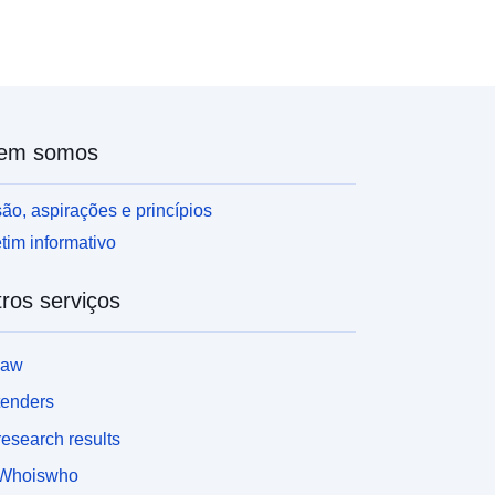
ada zona sonora deve ser delimitada pela curva
sofónica do limite inferior (Lden > 68 ou 73, Ln > 62
u 65). Para as estradas, os valores-limite
orrespondem a um Lden de 68 dB(A) e um Ln de
). Para os caminhos de ferro convencionais,
s valores-limite correspondem a um Lden de
em somos
 dB(A) e um Ln de 65 dB(A). O nível de ruído
um mapa de ruído é representado com base em
ndicadores regulamentares: o «Ln» (noite de nível)
ão, aspirações e princípios
 o «Lden» (nível diurno-noite) (um indicador
tim informativo
tilizado para esta camada geográfica), que são
ndicadores harmonizados a nível europeu. O Ln é o
ros serviços
ível sonoro médio para o período noturno (22h-6h).
 Lden é o nível sonoro médio ponderado de
4 horas para explicar o desconforto percebido com
law
 mesmo nível de ruído, que é maior à noite e à
oite em comparação com o dia.
tenders
esearch results
Whoiswho