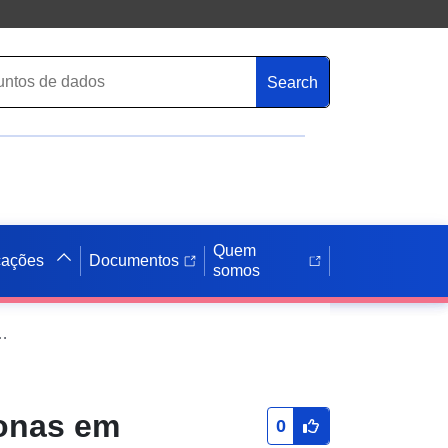
Search
Quem
cações
Documentos
somos
 Dataset Direct Download Service (WFS): Zonas em que os valores-limite de ruído são excedidos no Jura (áreas do tipo C — índice do tipo LN)
Zonas em
0