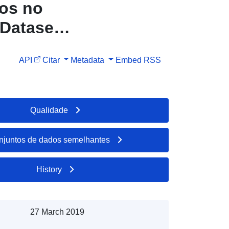
dos no
 Dataset
 que os
API
Citar
Metadata
Embed
RSS
Jura
Qualidade
njuntos de dados semelhantes
History
27 March 2019