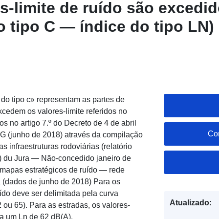
s-limite de ruído são excedi
o tipo C — índice do tipo LN)
oad Service (WFS): Zonas em
e de ruído são excedidos no 
o C — índice do tipo LN)
o tipo c» representam as partes de
excedem os valores-limite referidos no
s no artigo 7.º do Decreto de 4 de abril
Co
G (junho de 2018) através da compilação
 infraestruturas rodoviárias (relatório
 du Jura — Não-concedido janeiro de
mapas estratégicos de ruído — rede
a (dados de junho de 2018) Para os
do deve ser delimitada pela curva
Atualizado:
2 ou 65). Para as estradas, os valores-
a um Ln de 62 dB(A).