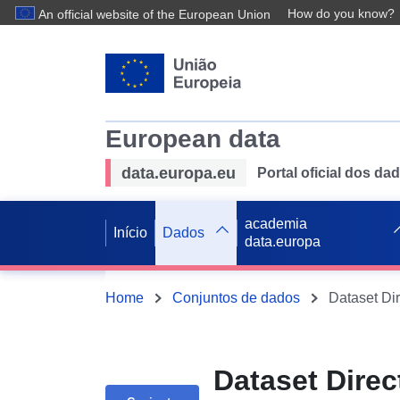
How do you know?
An official website of the European Union
European data
data.europa.eu
Portal oficial dos d
academia
Início
Dados
data.europa
Home
Conjuntos de dados
Dataset Dire