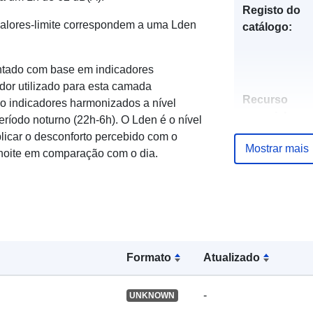
Registo do
valores-limite correspondem a uma Lden
catálogo:
entado com base em indicadores
ador utilizado para esta camada
Recurso
são indicadores harmonizados a nível
espacial:
eríodo noturno (22h-6h). O Lden é o nível
icar o desconforto percebido com o
Mostrar mais
Identificador
 noite em comparação com o dia.
uriRef:
Formato
Atualizado
-
UNKNOWN