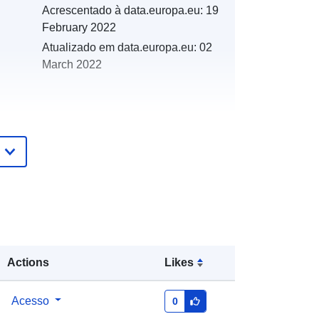
Acrescentado à data.europa.eu:
19
February 2022
Atualizado em data.europa.eu:
02
March 2022
es:
http://catalogue.geo-
ide.developpement-
durable.gouv.fr/service/fr-
120066022-wxs-dce72ffc-4adc-
4c37-b12d-e54ca8c85949
http://data.europa.eu/88u/dataset/fr-
Actions
Likes
120066022-srv-2b73518e-2d77-
4c45-aab0-756339b6dce9
Acesso
0