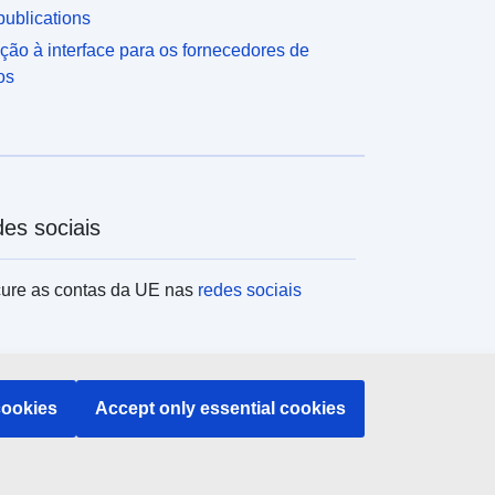
ublications
ção à interface para os fornecedores de
os
es sociais
ure as contas da UE nas
redes sociais
tituições e organismos da UE
cookies
Accept only essential cookies
uisar todas as instituições e órgãos da UE