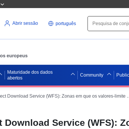
Abrir sessão
português
ados europeus
Maturidade dos dados
Community
Publi
abertos
Dataset Direct Download Service (WFS): Zonas em que os valores-limite de ruído são excedidos no Jura (áreas do tipo C — índice do tipo LN)
ct Download Service (WFS): 