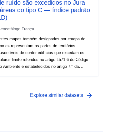
de ruído são excedidos no Jura
(áreas do tipo C — índice padrão
LD)
eocatálogo França
stes mapas também designados por «mapa do
ipo c» representam as partes de territórios
uscetíveis de conter edifícios que excedam os
alores-limite referidos no artigo L571-6 do Código
o Ambiente e estabelecidos no artigo 7.º da
rtaria de 4 de abril de 2006. Camada produzida
elo workshop GIS (junho de 2018) através da
ompilação de zonas sonoras de tipo C
elacionadas com a infraestrutura rodoviária
arrow_forward
Explore similar datasets
relatórioCEEREMA sobre mapas estratégicos de
uído) du Jura — sem restrições em janeiro de
018), Ferrovières (relatórioCEEREMA sobre Mapas
stratégicos de Ruído — rede ferroviária de
etembro de 2017) e autoestrada (dados de junho
8) Para os mapas do tipo C (CBSTYPE),