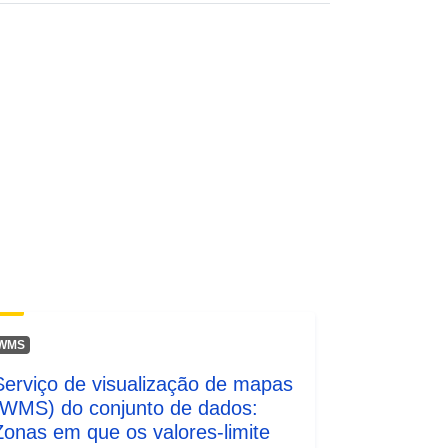
Recurso:
http://inspire.ec.europa.eu/metadata-
codelist/ResourceType/services
WMS
Serviço de visualização de mapas
(WMS) do conjunto de dados:
Zonas em que os valores-limite