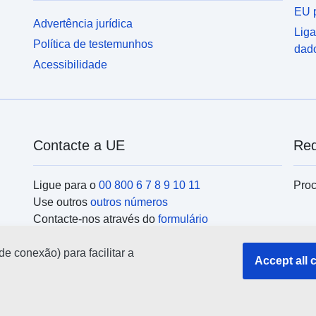
EU p
Advertência jurídica
Liga
Política de testemunhos
dad
Acessibilidade
Contacte a UE
Red
Ligue para o
00 800 6 7 8 9 10 11
Proc
Use outros
outros números
Contacte-nos através do
formulário
Encontre-se connosco num dos
centros da UE
Ins
de conexão) para facilitar a
Accept all 
Pesq