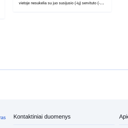
s
vietoje nesukelia su juo susijusio (-ių) servituto (-ų)
p
pašalinimo. Tik nauju kompetentingos institucijos
ž
priimtu panaikinimo arba panaikinimo aktu galima
s
teisiškai panaikinti atitinkamo (-ų) servituto (-ų)
s
padarinius. Žr. Gynybos kodekso L. 2161–1
k
straipsnį. Izoliacinės zonos ir daugiakampiai,
p
nustatyti pagal 1929 m. rugpjūčio 8 d. Aktą dėl
a
servitutų aplink parduotuves ir įmones, naudojamas
milteliams, šaudmenims, fejerverkams arba
sprogmenims saugoti, tvarkyti ar gaminti
Kontaktiniai duomenys
Ap
ras