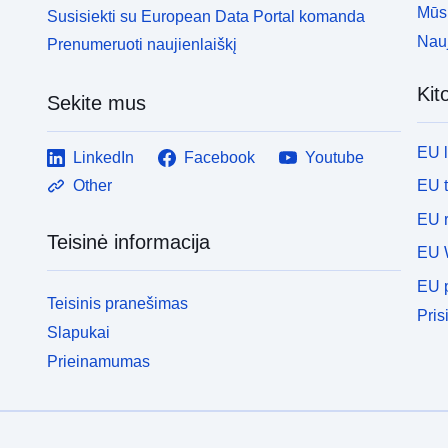
Mūsų
Susisiekti su European Data Portal komanda
Nauj
Prenumeruoti naujienlaiškį
Kit
Sekite mus
EU 
LinkedIn
Facebook
Youtube
EU 
Other
EU r
Teisinė informacija
EU 
EU p
Teisinis pranešimas
Pris
Slapukai
Prieinamumas