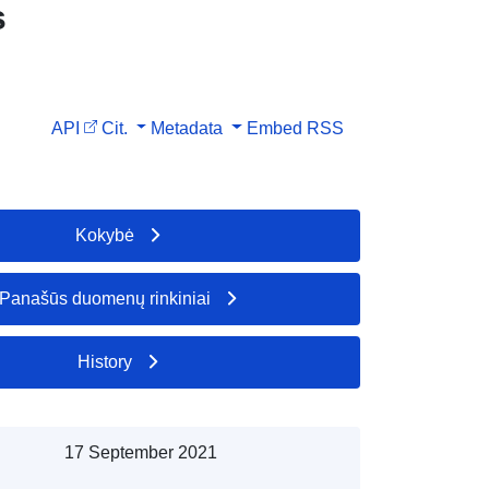
s
API
Cit.
Metadata
Embed
RSS
Kokybė
Panašūs duomenų rinkiniai
History
17 September 2021