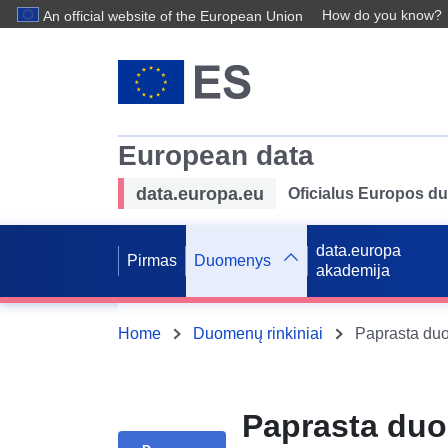
How do you know?
An official website of the European Union
European data
data.europa.eu
Oficialus Europos d
data.europa
Pirmas
Duomenys
akademija
Home
Duomenų rinkiniai
Paprasta duo