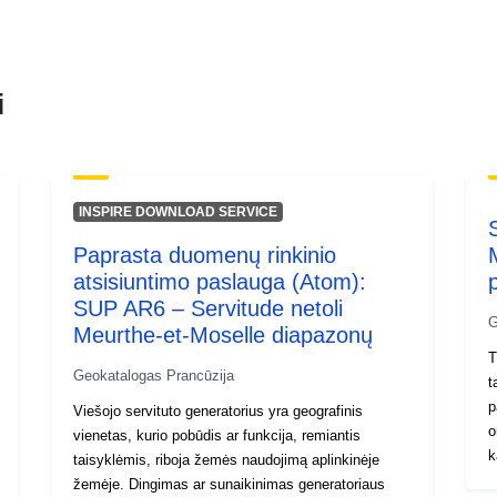
i
INSPIRE DOWNLOAD SERVICE
Paprasta duomenų rinkinio
atsisiuntimo paslauga (Atom):
SUP AR6 – Servitude netoli
G
Meurthe-et-Moselle diapazonų
T
Geokatalogas Prancūzija
t
p
Viešojo servituto generatorius yra geografinis
oro 
vienetas, kurio pobūdis ar funkcija, remiantis
k
taisyklėmis, riboja žemės naudojimą aplinkinėje
t
žemėje. Dingimas ar sunaikinimas generatoriaus