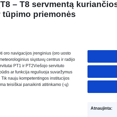
T8 – T8 servmentą kuriančio
ir tūpimo priemonės
goti oro navigacijos įrenginius (oro uosto
meteorologinius siųstuvų centrus ir radijo
ervitutai PT1 ir PT2Viešojo servituto
obūdis ar funkcija reguliuoja suvaržymus
 Tik nauju kompetentingos institucijos
a teisiškai panaikinti atitinkamo (-ų)
Atnaujinta: