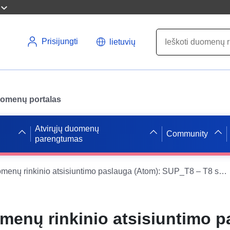
Prisijungti
lietuvių
uomenų portalas
Atvirųjų duomenų
Community
parengtumas
Paprasta duomenų rinkinio atsisiuntimo paslauga (Atom): SUP_T8 – T8 servmentą kuriančios navigacijos ir tūpimo priemonės
menų rinkinio atsisiuntimo p