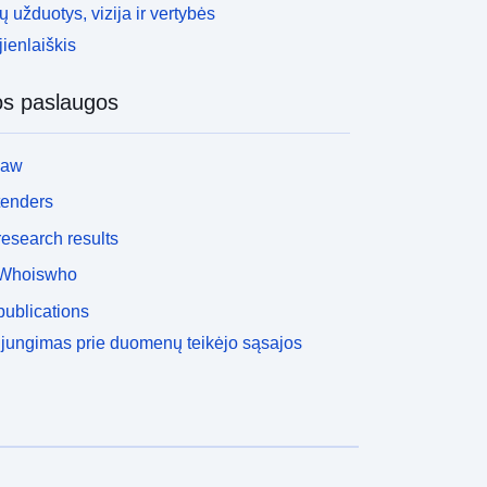
 užduotys, vizija ir vertybės
ienlaiškis
os paslaugos
law
tenders
esearch results
Whoiswho
ublications
ijungimas prie duomenų teikėjo sąsajos