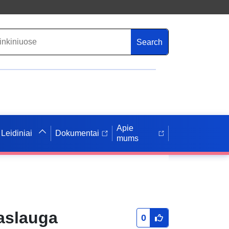
Search
Apie
Leidiniai
Dokumentai
mums
aslauga
0