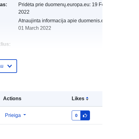
as:
Pridėta prie duomenų.europa.eu:
19 February
2022
Atnaujinta informacija apie duomenis.europa.eu:
01 March 2022
lius:
i:
http://catalogue.geo-
au
ide.developpement-
durable.gouv.fr/service/fr-
120066022-atom-87073e09-64e3-
4b3d-a3f4-26421f59850f
Actions
Likes
http://data.europa.eu/88u/dataset/fr-
120066022-srv-2b897b56-f608-
Prieiga
0
42d1-bf19-2974e10152b1
Išteklius: