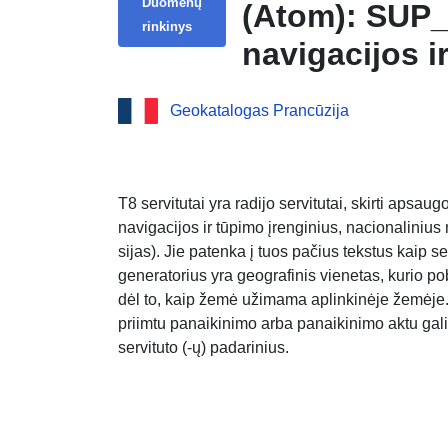
Duomenų
(Atom): SUP_
rinkinys
navigacijos 
Geokatalogas Prancūzija
T8 servitutai yra radijo servitutai, skirti apsau
navigacijos ir tūpimo įrenginius, nacionalinius 
sijas). Jie patenka į tuos pačius tekstus kaip s
generatorius yra geografinis vienetas, kurio p
dėl to, kaip žemė užimama aplinkinėje žemėje.
priimtu panaikinimo arba panaikinimo aktu galim
servituto (-ų) padarinius.