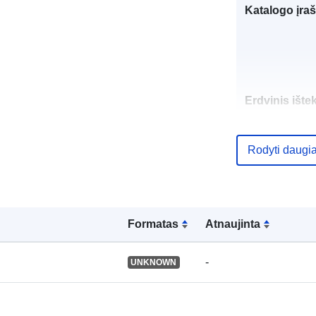
Katalogo įraš
Erdvinis ištek
Identifikatoria
Rodyti daugi
Formatas
Atnaujinta
uriRef:
-
UNKNOWN
Rūšis: