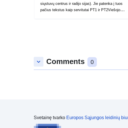
siųstuvų centrus ir radijo sijas). Jie patenka į tuos
pačius tekstus kaip servitutai PT1 ir PT2Viešojo
servituto generatorius yra geografinis vienetas, kurio
pobūdis ar funkcija reguliuoja suvaržymus dėl to,
kaip žemė užimama aplinkinėje žemėje. Tik nauju
kompetentingos institucijos priimtu panaikinimo arba
panaikinimo aktu galima teisiškai panaikinti
atitinkamo (-ų) servituto (-ų) padarinius.
Comments
keyboard_arrow_down
0
Svetainę tvarko
Europos Sąjungos leidinių biu