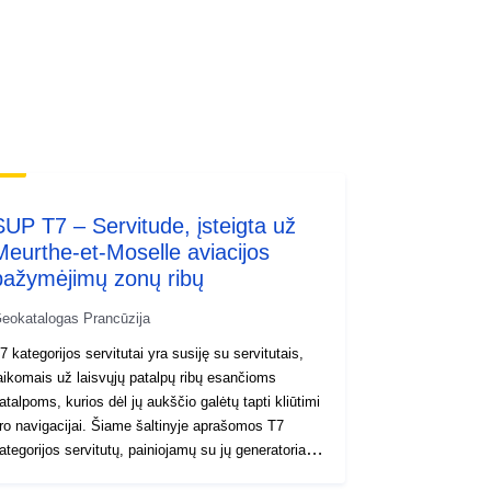
http://inspire.ec.europa.eu/metadata-
codelist/ResourceType/services
SUP T7 – Servitude, įsteigta už
Meurthe-et-Moselle aviacijos
pažymėjimų zonų ribų
eokatalogas Prancūzija
7 kategorijos servitutai yra susiję su servitutais,
aikomais už laisvųjų patalpų ribų esančioms
atalpoms, kurios dėl jų aukščio galėtų tapti kliūtimi
navigacijai. Šiame šaltinyje aprašomos T7
ategorijos servitutų, painiojamų su jų generatoriais,
. y. tokių įrenginių vietos, plokštelės. Viešojo