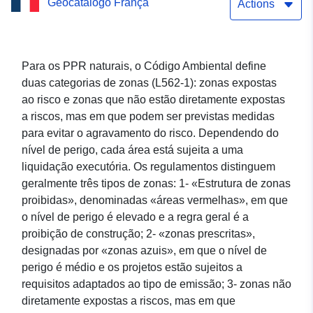
Geocatálogo França
Naturais de Beaumont
Actions
(Haute-Savoie) —
aprovado em 11/01/2006
Para os PPR naturais, o Código Ambiental define
duas categorias de zonas (L562-1): zonas expostas
Dataset Direct Download
ao risco e zonas que não estão diretamente expostas
Service (WFS): Área
a riscos, mas em que podem ser previstas medidas
para evitar o agravamento do risco. Dependendo do
regulamentada do Plano
nível de perigo, cada área está sujeita a uma
de Prevenção de Riscos
liquidação executória. Os regulamentos distinguem
geralmente três tipos de zonas: 1- «Estrutura de zonas
Naturais de Beaumont
proibidas», denominadas «áreas vermelhas», em que
(Haute-Savoie) —
o nível de perigo é elevado e a regra geral é a
proibição de construção; 2- «zonas prescritas»,
aprovado em 11/01/2006
designadas por «zonas azuis», em que o nível de
perigo é médio e os projetos estão sujeitos a
Dataset Direct Download
requisitos adaptados ao tipo de emissão; 3- zonas não
Service (WFS): Área
diretamente expostas a riscos, mas em que