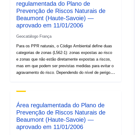
requisitos adaptados ao tipo de emissão; 3- zonas não
regulamentada do Plano de
diretamente expostas a riscos, mas em que
Prevenção de Riscos Naturais de
construções, obras, empreendimentos ou explorações
Beaumont (Haute-Savoie) —
agrícolas, agrícolas, florestais, artesanais, comerciais
aprovado em 11/01/2006
ou industriais podem agravar riscos ou causar novos
riscos, sujeitos a proibições ou requisitos (cf. artigo
Geocatálogo França
L562-1 do Código do Ambiente). Esta última categoria
Para os PPR naturais, o Código Ambiental define duas
aplica-se apenas aos PPR naturais.
categorias de zonas (L562-1): zonas expostas ao risco
e zonas que não estão diretamente expostas a riscos,
mas em que podem ser previstas medidas para evitar o
agravamento do risco. Dependendo do nível de perigo,
cada área está sujeita a uma liquidação executória. Os
regulamentos distinguem geralmente três tipos de
zonas: 1- «Estrutura de zonas proibidas», denominadas
«áreas vermelhas», em que o nível de perigo é elevado
Área regulamentada do Plano de
e a regra geral é a proibição de construção; 2- «zonas
Prevenção de Riscos Naturais de
prescritas», designadas por «zonas azuis», em que o
Beaumont (Haute-Savoie) —
nível de perigo é médio e os projetos estão sujeitos a
requisitos adaptados ao tipo de emissão; 3- zonas não
aprovado em 11/01/2006
diretamente expostas a riscos, mas em que