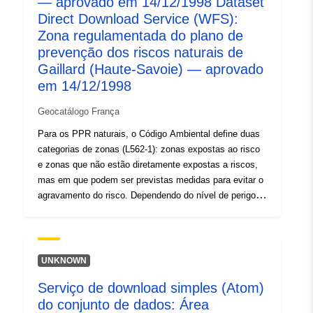
— aprovado em 14/12/1998 Dataset
Direct Download Service (WFS):
Zona regulamentada do plano de
prevenção dos riscos naturais de
Gaillard (Haute-Savoie) — aprovado
em 14/12/1998
Geocatálogo França
Para os PPR naturais, o Código Ambiental define duas
categorias de zonas (L562-1): zonas expostas ao risco
e zonas que não estão diretamente expostas a riscos,
mas em que podem ser previstas medidas para evitar o
agravamento do risco. Dependendo do nível de perigo,
cada área está sujeita a uma liquidação executória. Os
regulamentos distinguem geralmente três tipos de
zonas: 1- «Estrutura de zonas proibidas», denominadas
«áreas vermelhas», em que o nível de perigo é elevado
UNKNOWN
e a regra geral é a proibição de construção; 2- «zonas
Serviço de download simples (Atom)
prescritas», designadas por «zonas azuis», em que o
do conjunto de dados: Área
nível de perigo é médio e os projetos estão sujeitos a