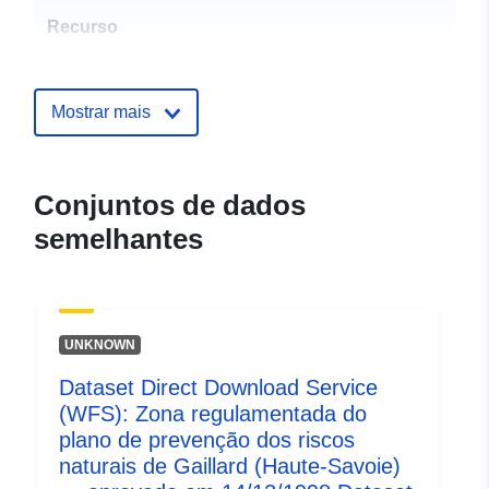
Recurso
espacial:
Identificadores:
http://catalogue.geo-
Mostrar mais
ide.developpement-
durable.gouv.fr/service/fr-
120066022-wxs-5ef8e28b-
Conjuntos de dados
6c9e-4e38-9036-
semelhantes
ed037569dc77
uriRef:
http://data.europa.eu/88u/dataset/fr
120066022-srv-2b8f014f-ef53-
409b-9f9d-0dd1257df17c
UNKNOWN
Dataset Direct Download Service
Tipo:
Recurso:
(WFS): Zona regulamentada do
http://inspire.ec.europa.eu/metadat
plano de prevenção dos riscos
codelist/ResourceType/services
naturais de Gaillard (Haute-Savoie)