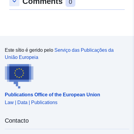
Comments
keyboard_arrow_down
0
aplica-se apenas aos PPR naturais.
Este sítio é gerido pelo
Serviço das Publicações da
União Europeia
Publications Office of the European Union
Law | Data | Publications
Contacto