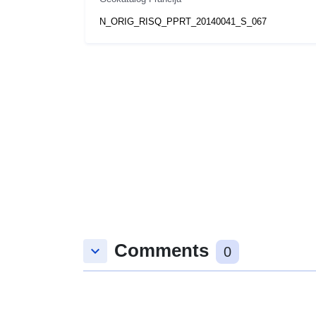
N_ORIG_RISQ_PPRT_20140041_S_067
Comments
keyboard_arrow_down
0