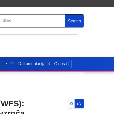
Search
cije
Dokumentacija
O nas
(WFS):
0
ovzroča