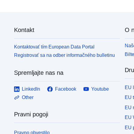
Kontakt
O 
Naše
Kontaktovať tím European Data Portal
Bilt
Registrovať sa na odber informačného bulletinu
Dru
Spremljajte nas na
EU 
LinkedIn
Facebook
Youtube
EU 
Other
EU r
Pravni pogoji
EU 
EU p
Pravno obvestilo