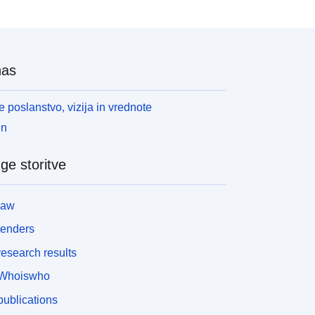
nas
 poslanstvo, vizija in vrednote
en
ge storitve
law
tenders
esearch results
Whoiswho
ublications