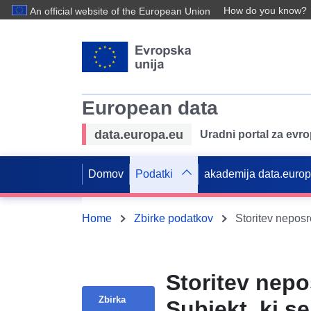
How do you know?
An official website of the European Union
European data
data.europa.eu
Uradni portal za evr
Domov
Podatki
akademija data.euro
Home
Zbirke podatkov
Storitev nep
Zbirka
Subjekt, ki s