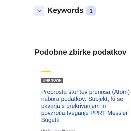
Keywords
keyboard_arrow_down
1
Podobne zbirke podatkov
UNKNOWN
Preprosta storitev prenosa (Atom)
nabora podatkov: Subjekt, ki se
ukvarja s prekrivanjem in
povzroča tveganje PPRT Messier
Bugatti
Geokatalog Francija