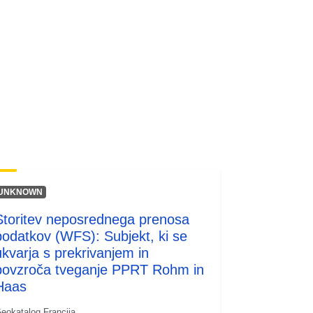
codelist/SpatialDataServiceType/do
wnlo...
UNKNOWN
Storitev neposrednega prenosa
podatkov (WFS): Subjekt, ki se
ukvarja s prekrivanjem in
povzroča tveganje PPRT Rohm in
Haas
eokatalog Francija