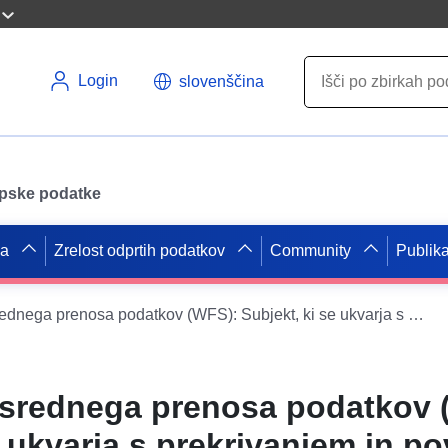
Login
slovenščina
opske podatke
pa
Zrelost odprtih podatkov
Community
Publika
Storitev neposrednega prenosa podatkov (WFS): Subjekt, ki se ukvarja s prekrivanjem in povzroča tveganje PPRT Messier Bugatti
osrednega prenosa podatkov 
e ukvarja s prekrivanjem in p