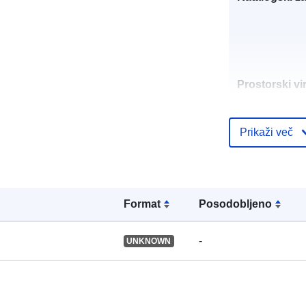
Prostorski vir
Identifikatorji
Prikaži več
Format
Posodobljeno
uriRef:
-
UNKNOWN
Tip: