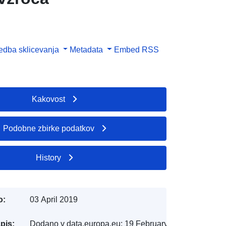
dba sklicevanja
Metadata
Embed
RSS
Kakovost
Podobne zbirke podatkov
History
o:
03 April 2019
pis:
Dodano v data.europa.eu:
19 February