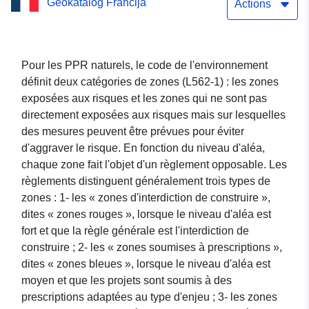
Geokatalog Francija
prévention des risques
Actions
naturels des Clefs (Haute-
Savoie) – approuvé le
Pour les PPR naturels, le code de l'environnement
définit deux catégories de zones (L562-1) : les zones
05/07/2019
exposées aux risques et les zones qui ne sont pas
directement exposées aux risques mais sur lesquelles
des mesures peuvent être prévues pour éviter
d'aggraver le risque. En fonction du niveau d'aléa,
chaque zone fait l'objet d'un règlement opposable. Les
règlements distinguent généralement trois types de
zones : 1- les « zones d'interdiction de construire »,
dites « zones rouges », lorsque le niveau d'aléa est
fort et que la règle générale est l'interdiction de
construire ; 2- les « zones soumises à prescriptions »,
dites « zones bleues », lorsque le niveau d'aléa est
moyen et que les projets sont soumis à des
prescriptions adaptées au type d'enjeu ; 3- les zones