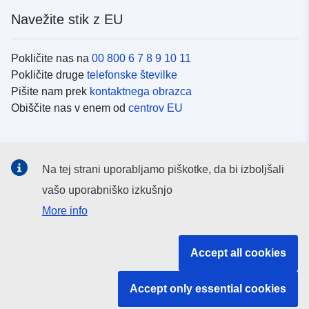
Navežite stik z EU
Pokličite nas na
00 800 6 7 8 9 10 11
Pokličite druge
telefonske številke
Pišite nam prek
kontaktnega obrazca
Obiščite nas v enem od
centrov EU
Družbeni mediji
Na tej strani uporabljamo piškotke, da bi izboljšali
Iskanje po
družbenih medijih EU
vašo uporabniško izkušnjo
More info
Institucije in organi EU
Accept all cookies
Iskanje po institucijah in organih EU
Accept only essential cookies