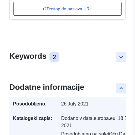
Dostop do naslova URL
Keywords
2
keyboard_arrow_down
Dodatne informacije
keyboard_arrow_up
Posodobljeno:
26 July 2021
Katalogski zapis:
Dodano v data.europa.eu:
18 Dec
2021
Posodobljeno na spletišču Data.e