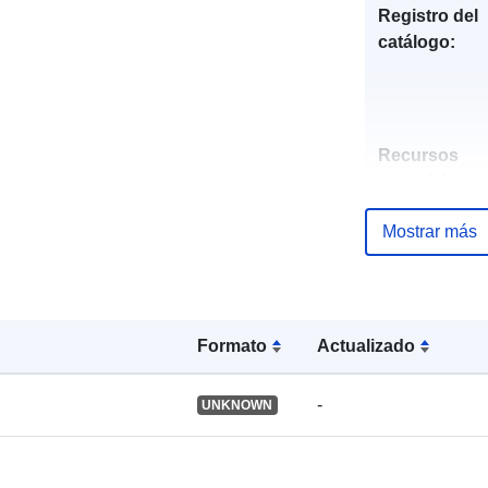
Registro del
catálogo:
Recursos
espacial:
Mostrar más
Identificador
Formato
Actualizado
uriRef:
-
UNKNOWN
Tipo: