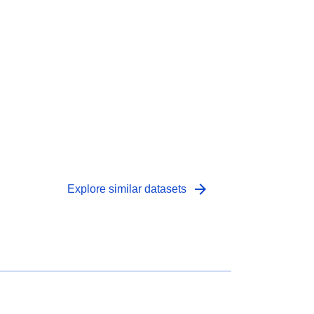
arrow_forward
Explore similar datasets