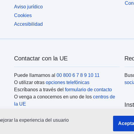
Cone
Aviso jurídico
Cookies
Accesibilidad
Contactar con la UE
Red
Puede llamarnos al
00 800 6 7 8 9 10 11
Busc
O utilizar otras
opciones telefónicas
soci
Escríbanos a través del
formulario de contacto
O venga a conocernos en uno de los
centros de
la UE
Ins
jorar la experiencia del usuario
Busc
Acepta