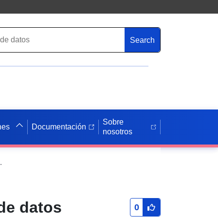
Search
Sobre
nes
Documentación
nosotros
a subterránea en la cuenca de París
 de datos
0