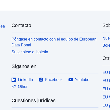
Contacto
Sob
pea
Nues
Póngase en contacto con el equipo de European
Data Portal
Bole
Suscribirse al boletín
Otr
Síganos en
EU 
LinkedIn
Facebook
Youtube
EU 
Other
EU r
EU 
Cuestiones jurídicas
EU p