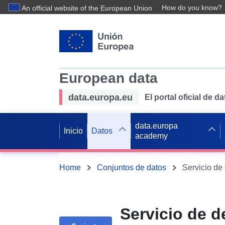
How do you know?
An official website of the European Union
European data
data.europa.eu
El portal oficial de 
data.europa
Inicio
Datos
academy
Home
Conjuntos de datos
Servicio de d