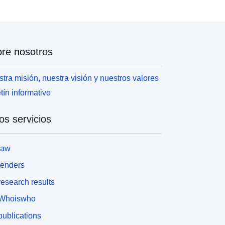
re nosotros
tra misión, nuestra visión y nuestros valores
tín informativo
os servicios
law
tenders
esearch results
Whoiswho
ublications