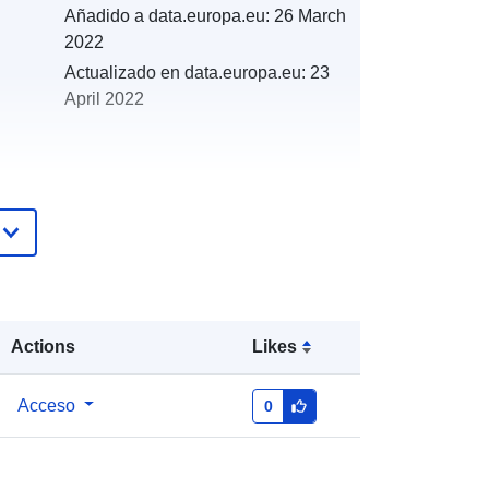
Añadido a data.europa.eu:
26 March
2022
Actualizado en data.europa.eu:
23
April 2022
es:
http://descartes-dev.cete-
mediterranee.i2/service/fr-
120066022-wxs-c26c566f-bd9c-
4748-a8c2-01f32da14a4c
Actions
Likes
http://data.europa.eu/88u/dataset/fr-
120066022-srv-5ed34a35-3d0e-
Acceso
0
40b2-b906-ca7c126aae97
Recurso: