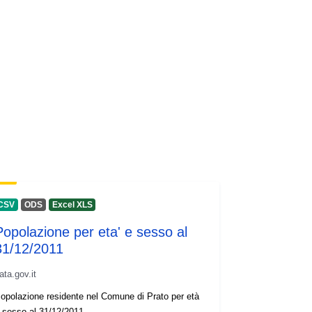
http://inspire.ec.europa.eu/metadata-
codelist/ResourceType/services
CSV
ODS
Excel XLS
Popolazione per eta' e sesso al
31/12/2011
ata.gov.it
opolazione residente nel Comune di Prato per età
 sesso al 31/12/2011