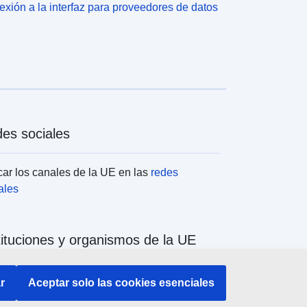
xión a la interfaz para proveedores de datos
es sociales
ar los canales de la UE en las
redes
ales
tituciones y organismos de la UE
ar todas las instituciones y órganos de la UE
r
Aceptar solo las cookies esenciales