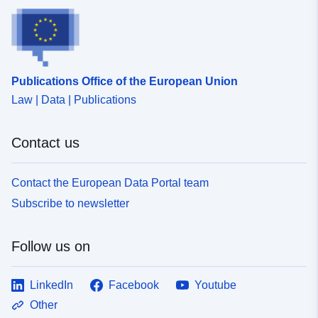
Type:
Polygon
Spatial Resource:
Publications Office of the European Union
Identifiers:
http://descartes-dev.cete-
mediterranee.i2/service/fr-
Law | Data | Publications
120066022-wxs-bb544343-
fa48-4f29-90ea-
Contact us
1d53c90c3203
Contact the European Data Portal team
uriRef:
http://data.europa.eu/88u/dataset/fr
120066022-srv-5ed3a997-a877-
Subscribe to newsletter
4ecd-9b13-c5bd75412b36
Follow us on
Type:
Link:
http://inspire.ec.europa.eu/metadat
LinkedIn
Facebook
Youtube
codelist/SpatialDataServiceType/
Other