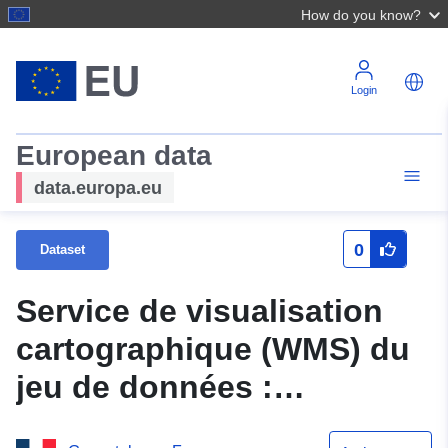
How do you know?
Login
European data
data.europa.eu
0
Dataset
Service de visualisation
cartographique (WMS) du
jeu de données :
Inventaire des zones