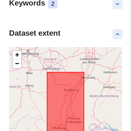
Keywords
2
keyboard_arrow_down
Dataset extent
keyboard_arrow_up
+
−