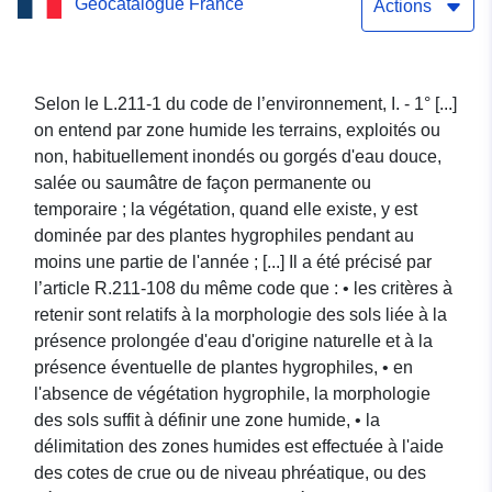
Geocatalogue France
humides dans le cadre de
Actions
l'élaboration du SAGE du
bassin versant du Giessen
Selon le L.211-1 du code de l’environnement, I. - 1° [...]
on entend par zone humide les terrains, exploités ou
non, habituellement inondés ou gorgés d'eau douce,
salée ou saumâtre de façon permanente ou
temporaire ; la végétation, quand elle existe, y est
dominée par des plantes hygrophiles pendant au
moins une partie de l'année ; [...] Il a été précisé par
l’article R.211-108 du même code que : • les critères à
retenir sont relatifs à la morphologie des sols liée à la
présence prolongée d'eau d'origine naturelle et à la
présence éventuelle de plantes hygrophiles, • en
l'absence de végétation hygrophile, la morphologie
des sols suffit à définir une zone humide, • la
délimitation des zones humides est effectuée à l'aide
des cotes de crue ou de niveau phréatique, ou des