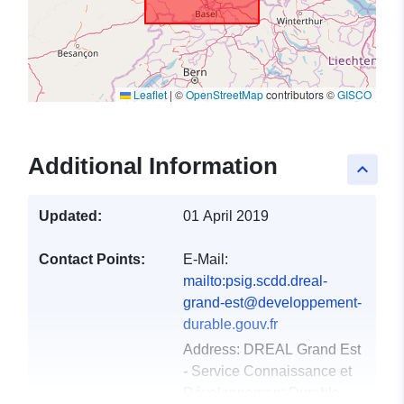
Leaflet
|
©
OpenStreetMap
contributors ©
GISCO
Additional Information
keyboard_arrow_up
Updated:
01 April 2019
Contact Points:
E-Mail:
mailto:psig.scdd.dreal-
grand-est@developpement-
durable.gouv.fr
Address:
DREAL Grand Est
- Service Connaissance et
Développement Durable -