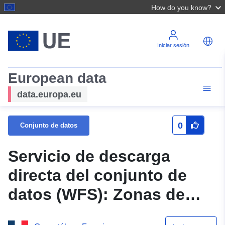
How do you know?
Iniciar sesión
European data
data.europa.eu
0
Conjunto de datos
Servicio de descarga
directa del conjunto de
datos (WFS): Zonas de
ruido (mapa tipo C, índice