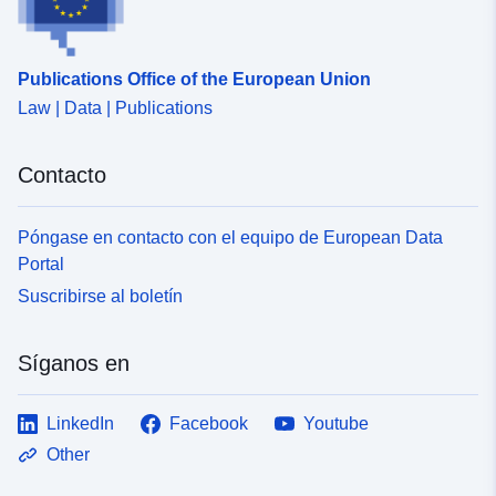
para Lden y (Noche) para Ln. Los resultados
correspondientes se expresan en decibelios ponderados
A o dB(A). Los mapas de tipo C representan zonas en
Publications Office of the European Union
las que se superan los valores límite de ruido para los
Law | Data | Publications
edificios residenciales, educativos y sanitarios. Para las
líneas ferroviarias de carretera y de alta velocidad, los
valores límite son 68 dB(A) en Lden y 62 dB(A) en Ln.
Contacto
Póngase en contacto con el equipo de European Data
Portal
Suscribirse al boletín
Síganos en
LinkedIn
Facebook
Youtube
Other