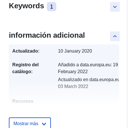
Keywords
1
keyboard_arrow_down
información adicional
keyboard_arrow_up
Actualizado:
10 January 2020
Registro del
Añadido a data.europa.eu:
19
catálogo:
February 2022
Actualizado en data.europa.eu:
03 March 2022
Recursos
espacial:
Identificadores:
http://catalogue.geo-
Mostrar más