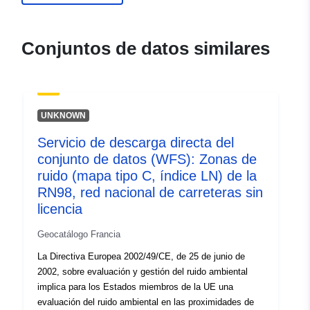
ide.developpement-
durable.gouv.fr/service/fr-
120066022-wxs-811c3537-
Conjuntos de datos similares
96f5-4eef-9ae0-
376747f10f0f
uriRef:
http://data.europa.eu/88u/dataset/fr
UNKNOWN
120066022-srv-5f3187b8-db3f-
4532-9e93-4b2911c0e390
Servicio de descarga directa del
conjunto de datos (WFS): Zonas de
Tipo:
Recurso:
ruido (mapa tipo C, índice LN) de la
http://inspire.ec.europa.eu/metadat
RN98, red nacional de carreteras sin
codelist/SpatialDataServiceType/d
licencia
Geocatálogo Francia
La Directiva Europea 2002/49/CE, de 25 de junio de
2002, sobre evaluación y gestión del ruido ambiental
implica para los Estados miembros de la UE una
evaluación del ruido ambiental en las proximidades de