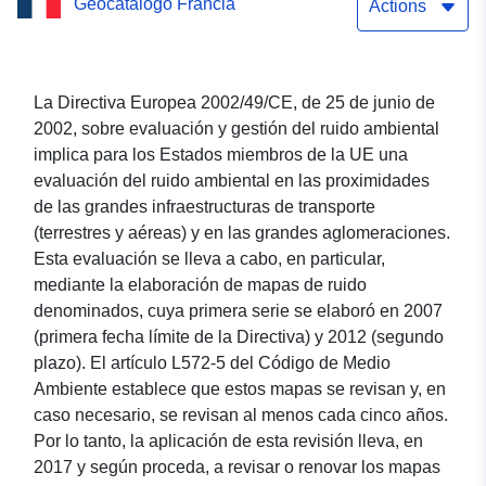
Geocatálogo Francia
LD) de la RN98, red
Actions
nacional de carreteras sin
licencia
La Directiva Europea 2002/49/CE, de 25 de junio de
2002, sobre evaluación y gestión del ruido ambiental
implica para los Estados miembros de la UE una
evaluación del ruido ambiental en las proximidades
de las grandes infraestructuras de transporte
(terrestres y aéreas) y en las grandes aglomeraciones.
Esta evaluación se lleva a cabo, en particular,
mediante la elaboración de mapas de ruido
denominados, cuya primera serie se elaboró en 2007
(primera fecha límite de la Directiva) y 2012 (segundo
plazo). El artículo L572-5 del Código de Medio
Ambiente establece que estos mapas se revisan y, en
caso necesario, se revisan al menos cada cinco años.
Por lo tanto, la aplicación de esta revisión lleva, en
2017 y según proceda, a revisar o renovar los mapas