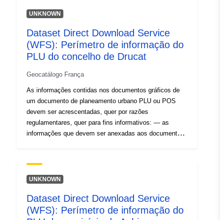
466d-bd02-08739f5ab72f
UNKNOWN
Tipo:
Recurso:
Dataset Direct Download Service
http://inspire.ec.europa.eu/metadat
(WFS): Perímetro de informação do
codelist/ResourceType/services
PLU do concelho de Drucat
Geocatálogo França
As informações contidas nos documentos gráficos de
um documento de planeamento urbano PLU ou POS
devem ser acrescentadas, quer por razões
regulamentares, quer para fins informativos: — as
informações que devem ser anexadas aos documentos
de planeamento em conformidade com os artigos R123-
13 e R123-14 do Código do Planeamento,- as
informações comunicadas nos documentos gráficos a
título informativo.
UNKNOWN
Dataset Direct Download Service
(WFS): Perímetro de informação do