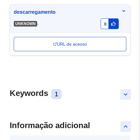
descarregamento
-
UNKNOWN
0
URL de acesso
Keywords
1
keyboard_arrow_down
Informação adicional
keyboard_arrow_up