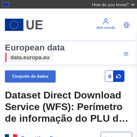
How do you know?
Abrir sessão
European data
data.europa.eu
0
Conjunto de dados
Dataset Direct Download
Service (WFS): Perímetro
de informação do PLU do
concelho de Beauval