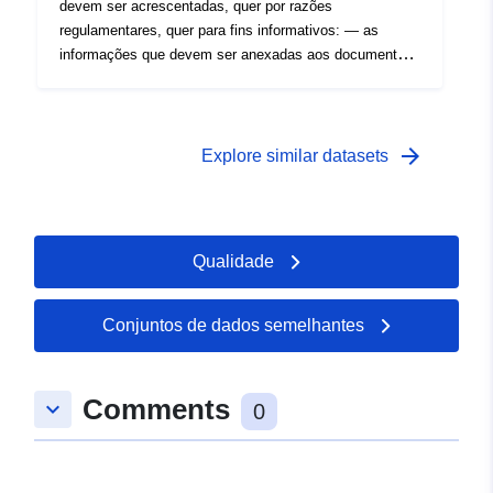
devem ser acrescentadas, quer por razões
regulamentares, quer para fins informativos: — as
informações que devem ser anexadas aos documentos
de planeamento em conformidade com os artigos R123-
13 e R123-14 do Código do Planeamento,- as
informações comunicadas nos documentos gráficos a
título informativo.
arrow_forward
Explore similar datasets
Qualidade
Conjuntos de dados semelhantes
Comments
keyboard_arrow_down
0