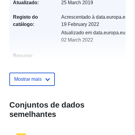
Atualizado:
25 March 2019
Registo do
Acrescentado à data.europa.eu:
catálogo:
19 February 2022
Atualizado em data.europa.eu:
02 March 2022
Recurso
espacial:
Identificadores:
http://descartes-dev.cete-
Mostrar mais
mediterranee.i2/service/fr-
120066022-wxs-601c61d0-
26c9-4b19-8744-
Conjuntos de dados
981f6f44e7cf
semelhantes
uriRef:
http://data.europa.eu/88u/dataset/fr
120066022-srv-5f624aa8-6680-