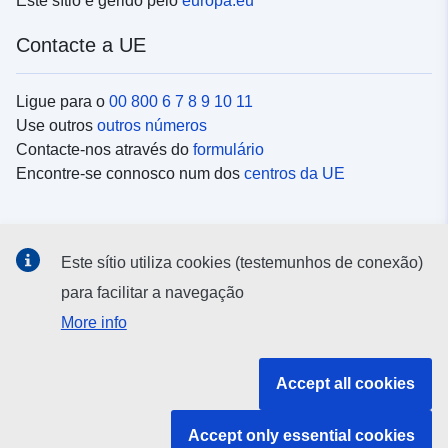
Este sítio é gerido pelo
europa.eu
Contacte a UE
Ligue para o
00 800 6 7 8 9 10 11
Use outros
outros números
Contacte-nos através do
formulário
Encontre-se connosco num dos
centros da UE
Redes sociais
Este sítio utiliza cookies (testemunhos de conexão)
Procure as contas da UE nas
redes sociais
para facilitar a navegação
More info
Instituições e organismos da UE
Accept all cookies
Pesquisar todas as instituições e órgãos da UE
Accept only essential cookies