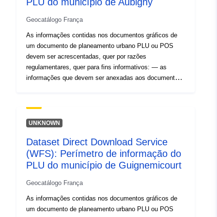
PLU do município de Aubigny
Geocatálogo França
As informações contidas nos documentos gráficos de
um documento de planeamento urbano PLU ou POS
devem ser acrescentadas, quer por razões
regulamentares, quer para fins informativos: — as
informações que devem ser anexadas aos documentos
de planeamento em conformidade com os artigos R123-
13 e R123-14 do Código do Planeamento,- as
informações comunicadas nos documentos gráficos a
título informativo.
UNKNOWN
Dataset Direct Download Service
(WFS): Perímetro de informação do
PLU do município de Guignemicourt
Geocatálogo França
As informações contidas nos documentos gráficos de
um documento de planeamento urbano PLU ou POS