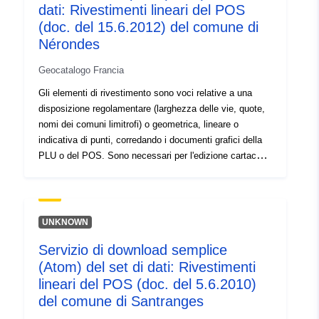
dati: Rivestimenti lineari del POS
(doc. del 15.6.2012) del comune di
Nérondes
Geocatalogo Francia
Gli elementi di rivestimento sono voci relative a una
disposizione regolamentare (larghezza delle vie, quote,
nomi dei comuni limitrofi) o geometrica, lineare o
indicativa di punti, corredando i documenti grafici della
PLU o del POS. Sono necessari per l'edizione cartacea
dei documenti grafici applicabili. Questo può essere, ad
esempio, una presa di un piano di dettaglio, un telaio,
una cartuccia, un promemoria per una scrittura, un
disegno per disegnare una valutazione, un'etichetta di
UNKNOWN
identificazione dell'apparecchiatura
Servizio di download semplice
(Atom) del set di dati: Rivestimenti
lineari del POS (doc. del 5.6.2010)
del comune di Santranges