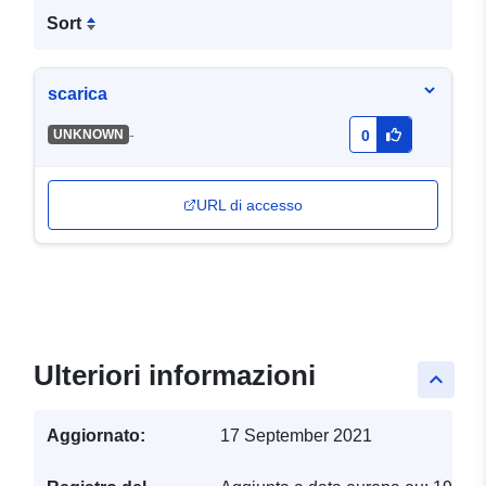
Sort
scarica
-
UNKNOWN
0
URL di accesso
Ulteriori informazioni
keyboard_arrow_up
Aggiornato:
17 September 2021