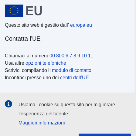
Questo sito web è gestito dall'
europa.eu
Contatta l’UE
Chiamaci al numero
00 800 6 7 8 9 10 11
Usa altre
opzioni telefoniche
Scrivici compilando il
modulo di contatto
Incontraci presso uno dei
centri dell'UE
Social media
Usiamo i cookie su questo sito per migliorare
Cerca i
canali social
l'esperienza dell'utente
Maggiori informazioni
Istituzioni e organi dell’UE