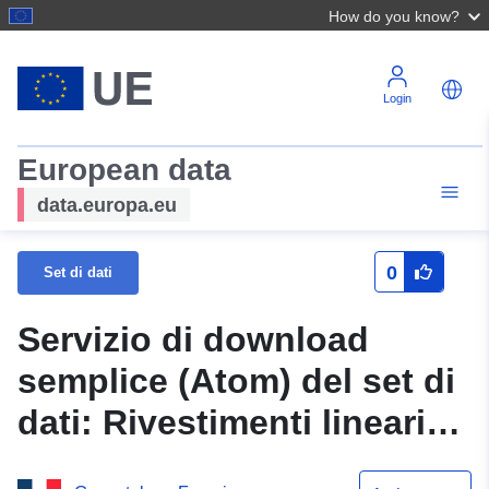
How do you know?
Login
European data
data.europa.eu
0
Set di dati
Servizio di download
semplice (Atom) del set di
dati: Rivestimenti lineari
del POS (doc.