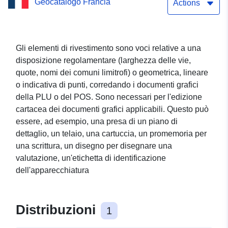
Geocatalogo Francia
dell'11.6.2010) del comune
Actions
di Sidiailles Servizio di
download semplice (Atom)
Gli elementi di rivestimento sono voci relative a una
disposizione regolamentare (larghezza delle vie,
del set di dati:
quote, nomi dei comuni limitrofi) o geometrica, lineare
Rivestimenti lineari del
o indicativa di punti, corredando i documenti grafici
della PLU o del POS. Sono necessari per l'edizione
POS (doc. dell'11.6.2010)
cartacea dei documenti grafici applicabili. Questo può
del comune di Sidiailles
essere, ad esempio, una presa di un piano di
dettaglio, un telaio, una cartuccia, un promemoria per
una scrittura, un disegno per disegnare una
valutazione, un'etichetta di identificazione
dell'apparecchiatura
Distribuzioni
1