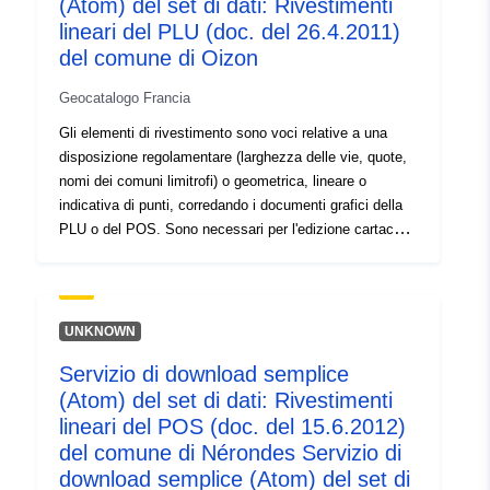
(Atom) del set di dati: Rivestimenti
lineari del PLU (doc. del 26.4.2011)
del comune di Oizon
Geocatalogo Francia
Gli elementi di rivestimento sono voci relative a una
disposizione regolamentare (larghezza delle vie, quote,
nomi dei comuni limitrofi) o geometrica, lineare o
indicativa di punti, corredando i documenti grafici della
PLU o del POS. Sono necessari per l'edizione cartacea
dei documenti grafici applicabili. Questo può essere, ad
esempio, una presa di un piano di dettaglio, un telaio,
una cartuccia, un promemoria per una scrittura, un
disegno per disegnare una valutazione, un'etichetta di
UNKNOWN
identificazione dell'apparecchiatura
Servizio di download semplice
(Atom) del set di dati: Rivestimenti
lineari del POS (doc. del 15.6.2012)
del comune di Nérondes Servizio di
download semplice (Atom) del set di