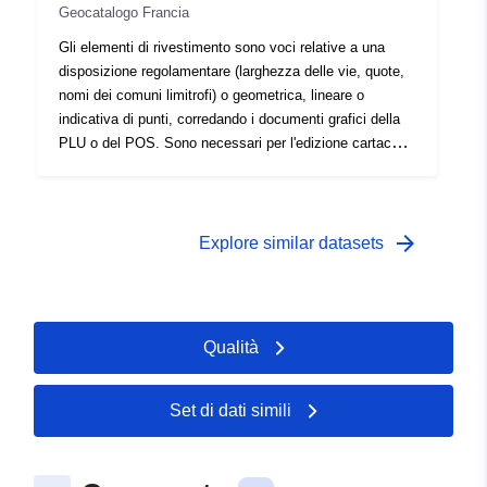
Geocatalogo Francia
Gli elementi di rivestimento sono voci relative a una
disposizione regolamentare (larghezza delle vie, quote,
nomi dei comuni limitrofi) o geometrica, lineare o
indicativa di punti, corredando i documenti grafici della
PLU o del POS. Sono necessari per l'edizione cartacea
dei documenti grafici applicabili. Questo può essere, ad
esempio, una presa di un piano di dettaglio, un telaio,
una cartuccia, un promemoria per una scrittura, un
disegno per disegnare una valutazione, un'etichetta di
arrow_forward
Explore similar datasets
identificazione dell'apparecchiatura Gli elementi di
rivestimento sono voci relative a una disposizione
regolamentare (larghezza delle vie, quote, nomi dei
comuni limitrofi) o geometrica, lineare o indicativa di
Qualità
punti, corredando i documenti grafici della PLU o del
POS. Sono necessari per l'edizione cartacea dei
documenti grafici applicabili. Questo può essere, ad
Set di dati simili
esempio, una presa di un piano di dettaglio, un telaio,
una cartuccia, un promemoria per una scrittura, un
disegno per disegnare una valutazione, un'etichetta di