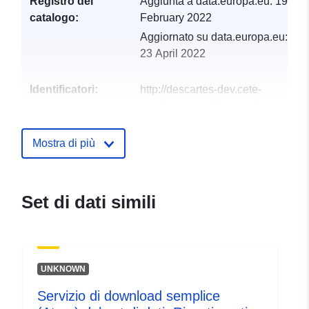
Registro del
Aggiunta a data.europa.eu:
19
catalogo:
February 2022
Aggiornato su data.europa.eu:
23 April 2022
Identificatori:
http://descartes-dev.cete-
mediterranee.i2/service/fr-
120066022-atom-50148f72-
1f54-48cb-9973-
Mostra di più
1975fd20b0c0
uriRef:
http://data.europa.eu/88u/dataset/fr
Set di dati simili
120066022-srv-5fa235c9-7106-
42f3-805d-b85d403429b5
Tipo:
Risorsa:
UNKNOWN
http://inspire.ec.europa.eu/metadat
codelist/SpatialDataServiceType/d
Servizio di download semplice