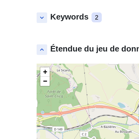
Keywords
keyboard_arrow_down
2
Étendue du jeu de don
keyboard_arrow_up
+
−