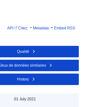
API
Citez:
Metadata
Embed
RSS
Qualité
Jeux de données similaires
History
01 July 2021