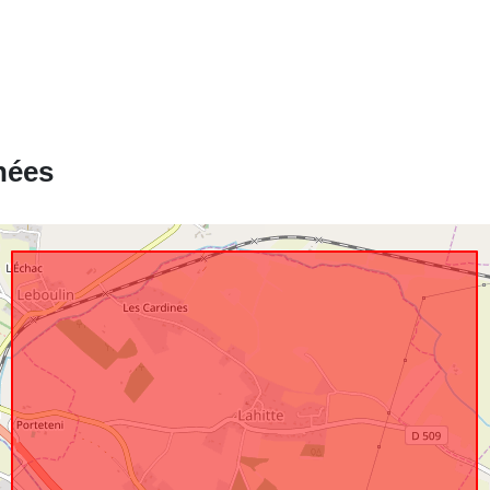
Ressource
spatiale:
nées
Identificateur
uriRef:
Type: