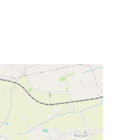
43.64700317 ], [ 0.66135705,
43.64700317 ] ]
Type:
Polygon
s:
http://catalogue.geo-
ide.developpement-
durable.gouv.fr/service/fr-
120066022-wxs-cb438f25-c09e-
46b2-a56f-d582e54fbcd6
http://data.europa.eu/88u/dataset/fr-
120066022-srv-5fa36517-05f8-
4056-be8b-248c71f97c58
Ressource: