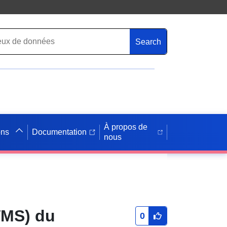
Search
À propos de
ons
Documentation
nous
WMS) du
0