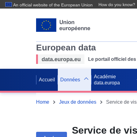
How do you know?
An official website of the European Union
European data
data.europa.eu
Le portail officiel 
Académie
Accueil
Données
data.europa
Home
Jeux de données
Service de vi