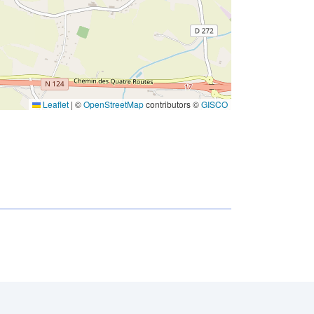
http://inspire.ec.europa.eu/metadata-
codelist/ResourceType/services
Leaflet
|
©
OpenStreetMap
contributors ©
GISCO