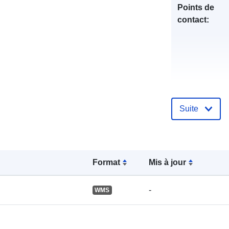
Points de
contact:
Suite
Compte rend
catalogue:
Format
Mis à jour
spatial:
-
WMS