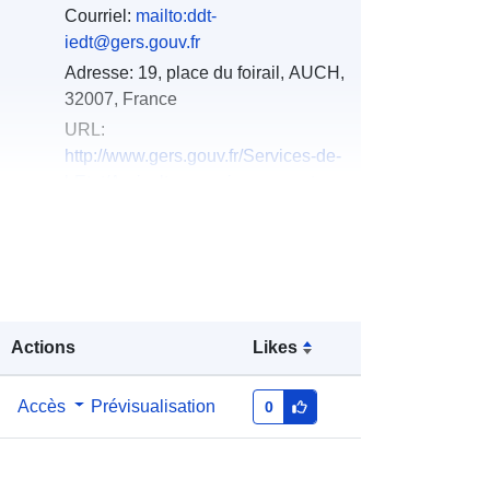
Courriel:
mailto:ddt-
iedt@gers.gouv.fr
Adresse:
19, place du foirail, AUCH,
32007, France
URL:
http://www.gers.gouv.fr/Services-de-
l-Etat/Agriculture-environnement-
amenag...
u du
Ajoutée à data.europa.eu:
18
December 2021
Mise à jour sur data.europa.eu:
01
Actions
Likes
October 2022
Coordonnées:
[ [ 0.66135705,
Accès
Prévisualisation
0
43.64700317 ], [ 0.66135705,
43.66864777 ], [ 0.69781721,
43.66864777 ], [ 0.69781721,