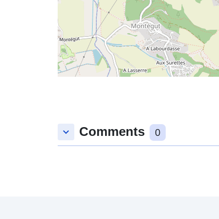
Comments
keyboard_arrow_down
0