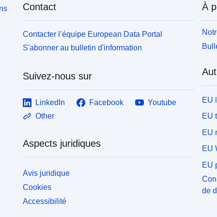
Contact
À p
ons
Notr
Contacter l’équipe European Data Portal
Bull
S'abonner au bulletin d'information
Aut
Suivez-nous sur
EU 
LinkedIn
Facebook
Youtube
EU 
Other
EU r
Aspects juridiques
EU 
EU p
Avis juridique
Conn
Cookies
de 
Accessibilité