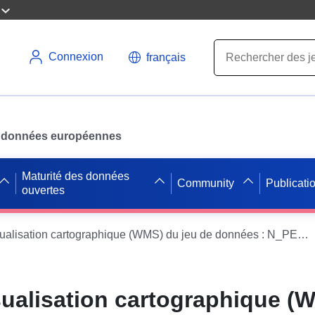
Connexion
français
des données européennes
Maturité des données
Community
Publicati
ouvertes
Service de visualisation cartographique (WMS) du jeu de données : N_PERIMETRE_PPRN_20140490_S_032
sualisation cartographique (