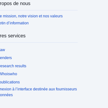
ropos de nous
e mission, notre vision et nos valeurs
etin d’information
res services
law
tenders
esearch results
Whoiswho
ublications
exion à l’interface destinée aux fournisseurs
données