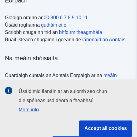
Eorpach
Glaoigh orainn ar
00 800 6 7 8 9 10 11
Úsáid roghanna
gutháin eile
Scríobh chugainn tríd an
bhfoirm theagmhála
Buail isteach chugainn i gceann de
lárionaid an Aontais
Na meáin shóisialta
Cuardaigh cuntais an Aontais Eorpaigh ar na
meáin
shóisialta
Úsáidimid fianáin ar an suíomh seo chun
d’eispéireas úsáideora a fheabhsú
Institiúidí agus comhlachtaí an Aontais
More info
Eorpaigh
Accept all cookies
Cuardaigh na hinstitiúidí agus na comhlachtaí uile de