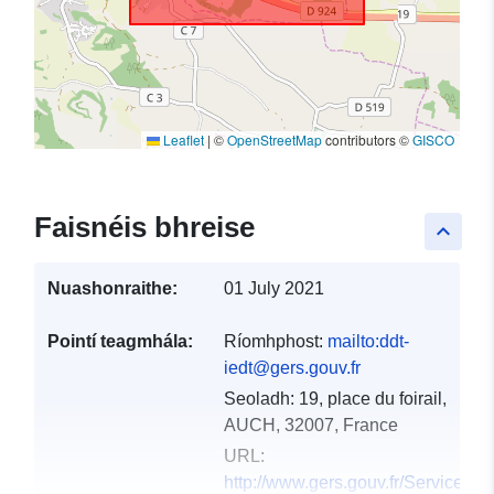
Leaflet
|
©
OpenStreetMap
contributors ©
GISCO
Faisnéis bhreise
keyboard_arrow_up
Nuashonraithe:
01 July 2021
Pointí teagmhála:
Ríomhphost:
mailto:ddt-
iedt@gers.gouv.fr
Seoladh:
19, place du foirail,
AUCH, 32007, France
URL:
http://www.gers.gouv.fr/Services-