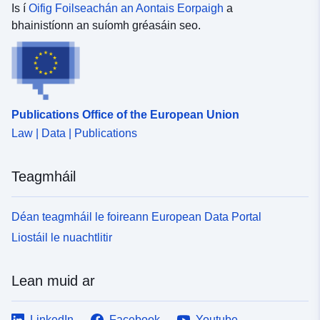
Is í
Oifig Foilseachán an Aontais Eorpaigh
a
Acmhainn
bhainistíonn an suíomh gréasáin seo.
Spásúil:
Aitheantóirí:
http://catalogue.geo-
ide.developpement-
durable.gouv.fr/service/fr-
Publications Office of the European Union
120066022-wxs-cb438f25-
c09e-46b2-a56f-
Law | Data | Publications
d582e54fbcd6
Teagmháil
uriRef:
http://data.europa.eu/88u/dataset/fr
120066022-srv-5fa36517-05f8-
Déan teagmháil le foireann European Data Portal
4056-be8b-248c71f97c58
Liostáil le nuachtlitir
Clóscríobh:
Acmhainn:
http://inspire.ec.europa.eu/metadat
Lean muid ar
codelist/ResourceType/services
LinkedIn
Facebook
Youtube