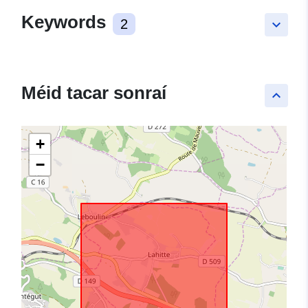
Keywords
2
keyboard_arrow_down
Méid tacar sonraí
keyboard_arrow_up
+
−