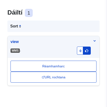
Dáiltí
1
Sort
view
-
WMS
0
Réamhamharc
URL rochtana