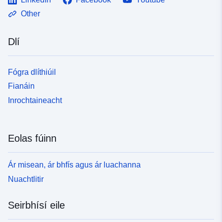
Other
Dlí
Fógra dlíthiúil
Fianáin
Inrochtaineacht
Eolas fúinn
Ár misean, ár bhfís agus ár luachanna
Nuachtlitir
Seirbhísí eile