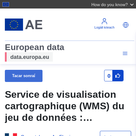
How do you know?
Logáil isteach
European data
data.europa.eu
0
Tacar sonraí
Service de visualisation
cartographique (WMS) du
jeu de données :
N_PERIMETRE_PPRN_20140