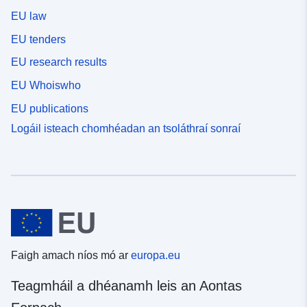
EU law
EU tenders
EU research results
EU Whoiswho
EU publications
Logáil isteach chomhéadan an tsoláthraí sonraí
Faigh amach níos mó ar
europa.eu
Teagmháil a dhéanamh leis an Aontas