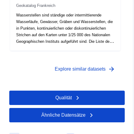
Geokatalog Frankreich
Wasserstellen sind ständige oder intermittierende
Wasserläufe, Gewässer, Gräben und Wasserstellen, die
in Punkten, kontinuierlichen oder diskontinuierlichen
Strichen auf den Karten unter 1/25 000 des Nationalen
Geographischen Instituts aufgeführt sind. Die Liste der
bei der Anwendung von Pflanzenschutzmitteln zu
berücksichtigenden Wasserstellen kann durch
Präfekturverordnung festgelegt werden, um den
besonderen örtlichen Gegebenheiten Rechnung zu
arrow_forward
Explore similar datasets
tragen.Pflanzengesundheitliche Behandlung:
Unbehandelte Zonen (ZNT)
Qualität
Ähnliche Datensätze