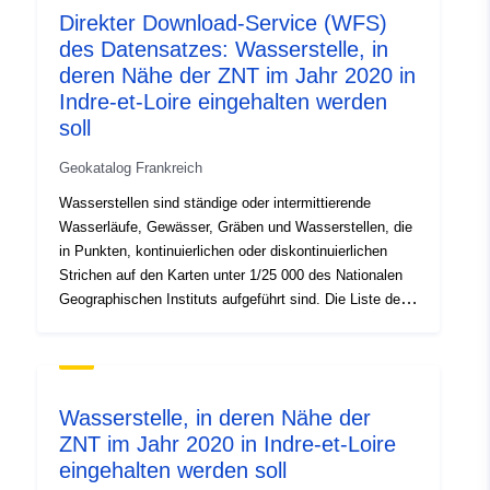
Direkter Download-Service (WFS)
Unbehandelte Zonen (ZNT)
des Datensatzes: Wasserstelle, in
deren Nähe der ZNT im Jahr 2020 in
Indre-et-Loire eingehalten werden
soll
Geokatalog Frankreich
Wasserstellen sind ständige oder intermittierende
Wasserläufe, Gewässer, Gräben und Wasserstellen, die
in Punkten, kontinuierlichen oder diskontinuierlichen
Strichen auf den Karten unter 1/25 000 des Nationalen
Geographischen Instituts aufgeführt sind. Die Liste der
bei der Anwendung von Pflanzenschutzmitteln zu
berücksichtigenden Wasserstellen kann durch
Präfekturverordnung festgelegt werden, um den
besonderen örtlichen Gegebenheiten Rechnung zu
Wasserstelle, in deren Nähe der
tragen.Pflanzengesundheitliche Behandlung:
ZNT im Jahr 2020 in Indre-et-Loire
Unbehandelte Zonen (ZNT)
eingehalten werden soll