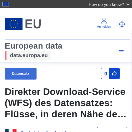
How do you know?
Anmelden
European data
data.europa.eu
0
Datensatz
Direkter Download-Service
(WFS) des Datensatzes:
Flüsse, in deren Nähe der
ZNT im Jahr 2020 in Indre-