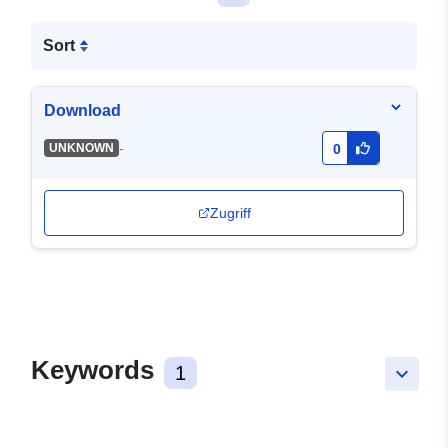
Sort
Download
-
UNKNOWN
0
Zugriff
Keywords
1
keyboard_arrow_down