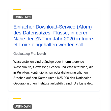
03dc9f35a3a1
uriRef:
http://data.europa.eu/88u/dataset/fr
UNKNOWN
120066022-srv-5fb51b4f-ff57-
4198-8d2e-a8faa11ac7e2
Einfacher Download-Service (Atom)
des Datensatzes: Flüsse, in deren
Typ:
Ressource:
Nähe der ZNT im Jahr 2020 in Indre-
http://inspire.ec.europa.eu/metadat
et-Loire eingehalten werden soll
codelist/SpatialDataServiceType/d
Geokatalog Frankreich
Wasserstellen sind ständige oder intermittierende
Wasserläufe, Gewässer, Gräben und Wasserstellen, die
in Punkten, kontinuierlichen oder diskontinuierlichen
Strichen auf den Karten unter 1/25 000 des Nationalen
Geographischen Instituts aufgeführt sind. Die Liste der
bei der Anwendung von Pflanzenschutzmitteln zu
berücksichtigenden Wasserstellen kann durch
Präfekturverordnung festgelegt werden, um den
besonderen örtlichen Gegebenheiten Rechnung zu
UNKNOWN
tragen.Pflanzengesundheitliche Behandlung: