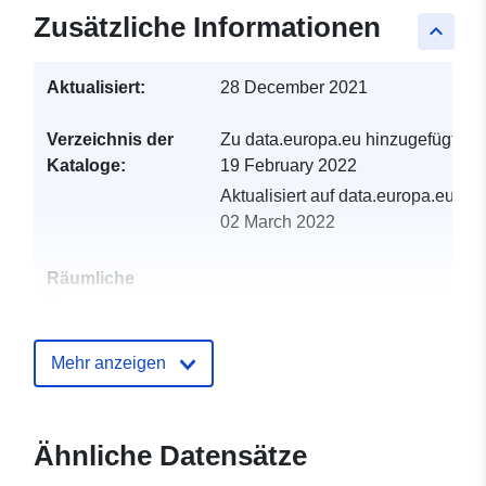
Zusätzliche Informationen
keyboard_arrow_up
Aktualisiert:
28 December 2021
Verzeichnis der
Zu data.europa.eu hinzugefügt:
Kataloge:
19 February 2022
Aktualisiert auf data.europa.eu:
02 March 2022
Räumliche
Ressource:
Identifikatoren:
http://catalogue.geo-
Mehr anzeigen
ide.developpement-
durable.gouv.fr/service/fr-
120066022-wxs-35d1958f-
Ähnliche Datensätze
31e1-4227-8e33-