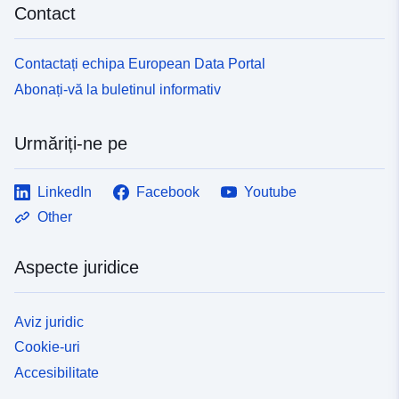
120066022-srv-5fc4fe5a-fadf-4459
Contact
a2a1-eb4b4a5e9516
Contactați echipa European Data Portal
Tip:
Resursă:
http://inspire.ec.europa.eu/metadat
Abonați-vă la buletinul informativ
codelist/SpatialDataServiceType/
Urmăriți-ne pe
LinkedIn
Facebook
Youtube
Other
Aspecte juridice
Aviz juridic
Cookie-uri
Accesibilitate