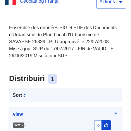
Geocatalog Franța
jour SUP 17/07/2017 - FIN
Actions
de VALIDITE : 26/06/2019
Mise à jour SUP
Ensemble des données SIG et PDF des Documents
d'Urbanisme du Plan Local d'Urbanisme de
SAVASSE 26339 - PLU approuvé le 22/07/2008 -
Mise à jour SUP du 17/07/2017 - FIN de VALIDITE :
26/06/2019 Mise à jour SUP
Distribuiri
1
Sort
view
-
WMS
0