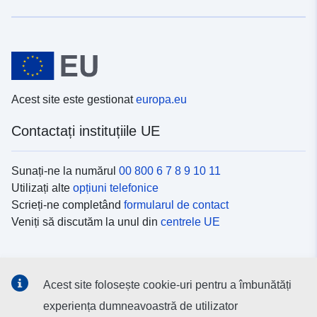
Acest site este gestionat
europa.eu
Contactați instituțiile UE
Sunați-ne la numărul
00 800 6 7 8 9 10 11
Utilizați alte
opțiuni telefonice
Scrieți-ne completând
formularul de contact
Veniți să discutăm la unul din
centrele UE
Platformele de comunicare socială
Acest site folosește cookie-uri pentru a îmbunătăți
Descoperiți canalele UE
pe rețelele sociale
experiența dumneavoastră de utilizator