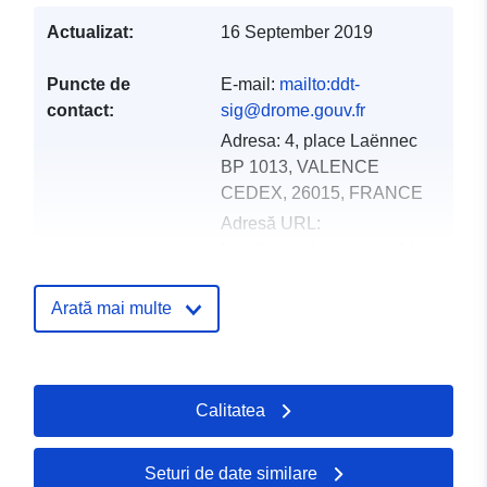
Actualizat:
16 September 2019
Puncte de
E-mail:
mailto:ddt-
contact:
sig@drome.gouv.fr
Adresa:
4, place Laënnec
BP 1013, VALENCE
CEDEX, 26015, FRANCE
Adresă URL:
http://www.drome.gouv.fr/
Registru catalog:
Adăugat la data.europa.eu:
18
Arată mai multe
December 2021
Informații actualizate la data a.eur
01 October 2022
Calitatea
Spațial:
Coordonate:
[ [ 4.81413221,
44.63886642 ], [
Seturi de date similare