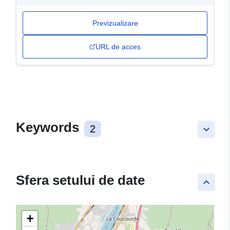
Previzualizare
URL de acces
Keywords
2
keyboard_arrow_down
Sfera setului de date
keyboard_arrow_up
+