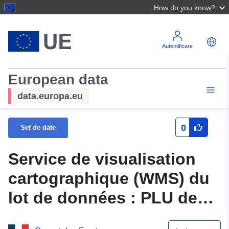
How do you know?
Autentificare
European data
data.europa.eu
0
Set de date
Service de visualisation
cartographique (WMS) du
lot de données : PLU de
SAVASSE 26339 - Mise à