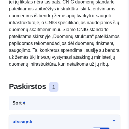
jei jų tikslas nėra tas pats. CNIG duomenų standarte
pateikiamos apibrėžtys ir struktūra, skirta erdviniams
duomenims iš bendrų žemėlapių tvarkyti ir saugoti
infrastruktūroje, o CNIG specifikacijos naudojamos šių
duomenų skaitmeninimui. Šiame CNIG standarte
pateiktame skirsnyje „Duomenų struktūra“ pateikiamos
papildomos rekomendacijos dėl duomenų rinkmenų
saugojimo. Tai konkretūs sprendimai, susiję su bendra
už žemės ūkį ir tvarų vystymąsi atsakingų ministerijų
duomenų infrastruktūra, kuri netaikoma už jų ribų.
Paskirstos
1
Sort
atsisiųsti