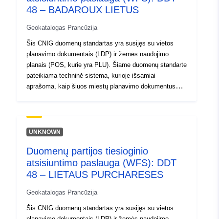
http://inspire.ec.europa.eu/metadat
48 – BADAROUX LIETUS
codelist/ResourceType/services
Geokatalogas Prancūzija
Šis CNIG duomenų standartas yra susijęs su vietos
planavimo dokumentais (LDP) ir žemės naudojimo
planais (POS, kurie yra PLU). Šiame duomenų standarte
pateikiama techninė sistema, kurioje išsamiai
aprašoma, kaip šiuos miestų planavimo dokumentus
dematerializuoti erdvinėje duomenų bazėje, kuri gali būti
naudojama naudojant GIS priemonę ir sąveiki. Šis
duomenų standartas apima ir sektorių grafinius planus, ir
juos apimančią informaciją. Šis CNIG duomenų
UNKNOWN
standartas buvo parengtas remiantis 2012 m. CNIG
Duomenų partijos tiesioginio
parengtomis planavimo dokumentų dematerializavimo
atsisiuntimo paslauga (WFS): DDT
specifikacijomis, remiantis 2012 m. kovo 16 d.
konsoliduota miestų planavimo kodekso redakcija. Šių
48 – LIETAUS PURCHARESES
dviejų dokumentų rekomendacijos yra nuoseklios, net jei
Geokatalogas Prancūzija
jų tikslas nėra tas pats. CNIG duomenų standarte
pateikiamos apibrėžtys ir struktūra, skirta erdviniams
Šis CNIG duomenų standartas yra susijęs su vietos
duomenims iš bendrų žemėlapių tvarkyti ir saugoti
planavimo dokumentais (LDP) ir žemės naudojimo