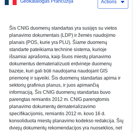
Geokatalogas Prancūzija
LIETUS
Actions
Šis CNIG duomenų standartas yra susijęs su vietos
planavimo dokumentais (LDP) ir žemės naudojimo
planais (POS, kurie yra PLU). Šiame duomenų
standarte pateikiama techninė sistema, kurioje
išsamiai aprašoma, kaip šiuos miestų planavimo
dokumentus dematerializuoti erdvinėje duomenų
bazėje, kuri gali būti naudojama naudojant GIS
priemonę ir sąveiki. Šis duomenų standartas apima ir
sektorių grafinius planus, ir juos apimančią
informaciją. Šis CNIG duomenų standartas buvo
parengtas remiantis 2012 m. CNIG parengtomis
planavimo dokumentų dematerializavimo
specifikacijomis, remiantis 2012 m. kovo 16 d.
konsoliduota miestų planavimo kodekso redakcija. Šių
dviejų dokumentų rekomendacijos yra nuoseklios, net