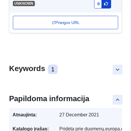
-
UNKNOWN
0
Prieigos URL
Keywords
1
keyboard_arrow_down
Papildoma informacija
keyboard_arrow_up
Atnaujinta:
27 December 2021
Katalogo įrašas:
Pridėta prie duomenų.europa.eu:
1