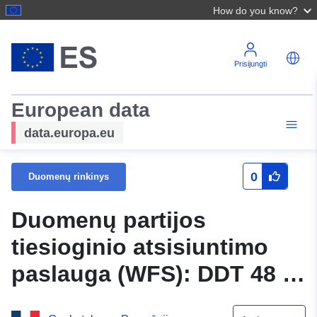
How do you know?
Prisijungti
European data
data.europa.eu
0
Duomenų rinkinys
Duomenų partijos
tiesioginio atsisiuntimo
paslauga (WFS): DDT 48 –
BANASSAC CANILHAC