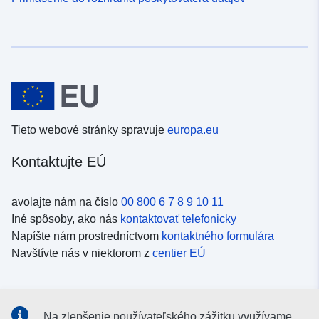
Tieto webové stránky spravuje
europa.eu
Kontaktujte EÚ
avolajte nám na číslo
00 800 6 7 8 9 10 11
Iné spôsoby, ako nás
kontaktovať telefonicky
Napíšte nám prostredníctvom
kontaktného formulára
Navštívte nás v niektorom z
centier EÚ
Sociálne médiá
Na zlepšenie používateľského zážitku využívame