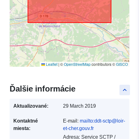
Leaflet
|
©
OpenStreetMap
contributors ©
GISCO
Ďalšie informácie
keyboard_arrow_up
Aktualizované:
29 March 2019
Kontaktné
E-mail:
mailto:ddt-sctp@loir-
miesta:
et-cher.gouv.fr
Adresa:
Service SCTP /