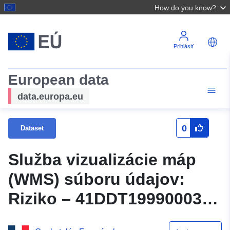
How do you know?
Prihlásiť
European data
data.europa.eu
0
Dataset
Služba vizualizácie máp
(WMS) súboru údajov:
Riziko – 41DDT19990003
PPRMT de Monthou-sur-