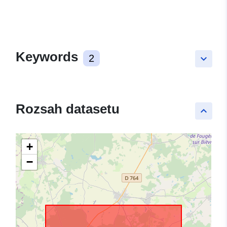
Keywords
2
keyboard_arrow_down
Rozsah datasetu
keyboard_arrow_up
+
−