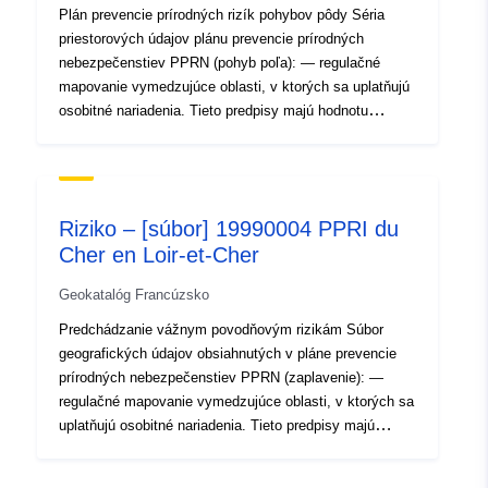
Plán prevencie prírodných rizík pohybov pôdy Séria
]
priestorových údajov plánu prevencie prírodných
Typ:
Polygon
nebezpečenstiev PPRN (pohyb poľa): — regulačné
mapovanie vymedzujúce oblasti, v ktorých sa uplatňujú
Priestorové
osobitné nariadenia. Tieto predpisy majú hodnotu
zdroje:
nevoľníctva a ukladajú požiadavky, ktoré sa líšia v
závislosti od úrovne nebezpečenstva, ktorej je oblasť
vystavená. Oblasti sú zastúpené v územnom pláne,
Identifikátory:
http://catalogue.geo-
ktorý pokrýva celú študijnú oblasť. — Nebezpečenstvá
ide.developpement-
Riziko – [súbor] 19990004 PPRI du
pri vzniku rizika sú obsiahnuté v dokumentoch o
durable.gouv.fr/service/fr-
Cher en Loir-et-Cher
nebezpečenstve, ktoré sa môžu vložiť do správy o
120066022-wxs-e2c24fa5-
prezentácii alebo priložiť k RPP. Tieto dokumenty sa
25db-4fe7-978c-
Geokatalóg Francúzsko
používajú na zmapovanie rôznych úrovní intenzity
9fef7a8df682
jednotlivých nebezpečenstiev zohľadnených v pláne
Predchádzanie vážnym povodňovým rizikám Súbor
prevencie rizík. — Problémy zistené počas vývoja RPP
geografických údajov obsiahnutých v pláne prevencie
uriRef:
http://data.europa.eu/88u/dataset/fr
môžu byť tiež pripojené k schválenému dokumentu vo
prírodných nebezpečenstiev PPRN (zaplavenie): —
120066022-srv-5ff13a37-4459-
forme máp. — rozsah pôsobnosti obmedzený na
regulačné mapovanie vymedzujúce oblasti, v ktorých sa
4d97-8dc8-7b9769819dfa
geografické údaje obsiahnuté v RPP bez ohľadu na to,
uplatňujú osobitné nariadenia. Tieto predpisy majú
či majú alebo nemajú regulačnú povahu. Poznámka:
hodnotu nevoľníctva a ukladajú požiadavky, ktoré sa
Regulačné dokumenty sú k dispozícii v adresári
Typ:
Zdroj:
líšia v závislosti od úrovne nebezpečenstva, ktorej je