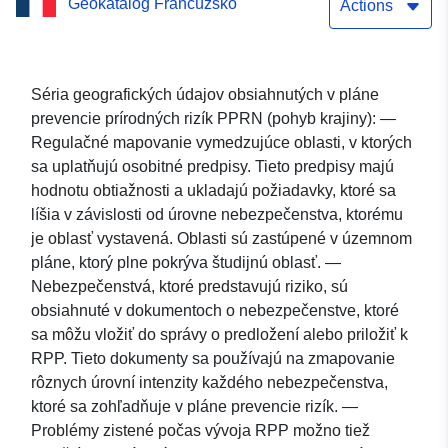
Geokatalóg Francúzsko
Cher, Bourré, Hosťovská
Actions
izba
Séria geografických údajov obsiahnutých v pláne
prevencie prírodných rizík PPRN (pohyb krajiny): —
Regulačné mapovanie vymedzujúce oblasti, v ktorých
sa uplatňujú osobitné predpisy. Tieto predpisy majú
hodnotu obtiažnosti a ukladajú požiadavky, ktoré sa
líšia v závislosti od úrovne nebezpečenstva, ktorému
je oblasť vystavená. Oblasti sú zastúpené v územnom
pláne, ktorý plne pokrýva študijnú oblasť. —
Nebezpečenstvá, ktoré predstavujú riziko, sú
obsiahnuté v dokumentoch o nebezpečenstve, ktoré
sa môžu vložiť do správy o predložení alebo priložiť k
RPP. Tieto dokumenty sa používajú na zmapovanie
rôznych úrovní intenzity každého nebezpečenstva,
ktoré sa zohľadňuje v pláne prevencie rizík. —
Problémy zistené počas vývoja RPP možno tiež