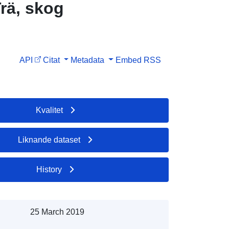
Trä, skog
API
Citat
Metadata
Embed
RSS
Kvalitet
Liknande dataset
History
25 March 2019