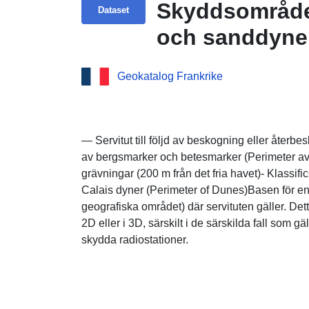
Skyddsområden 
Dataset
och sanddyne
Geokatalog Frankrike
— Servitut till följd av beskogning eller återbe
av bergsmarker och betesmarker (Perimeter a
grävningar (200 m från det fria havet)- Klassif
Calais dyner (Perimeter of Dunes)Basen för en s
geografiska området) där servituten gäller. Det
2D eller i 3D, särskilt i de särskilda fall som gäll
skydda radiostationer.