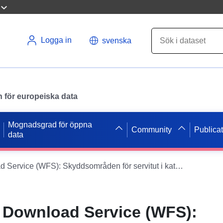
Logga in
svenska
en för europeiska data
Mognadsgrad för öppna
Community
Publica
data
Dataset Direct Download Service (WFS): Skyddsområden för servitut i kategori A8 (Trä, skog och sanddyner) i Somme
t Download Service (WFS):