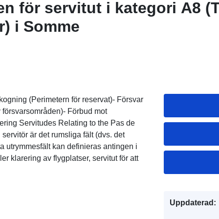
för servitut i kategori A8 (
r) i Somme
skogning (Perimetern för reservat)- Försvar
v försvarsområden)- Förbud mot
icering Servitudes Relating to the Pas de
ervitör är det rumsliga fält (dvs. det
ta utrymmesfält kan definieras antingen i
er klarering av flygplatser, servitut för att
Uppdaterad: