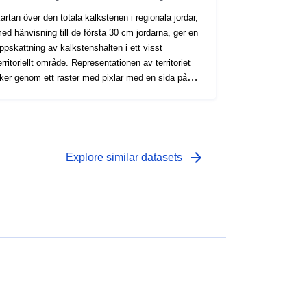
artan över den totala kalkstenen i regionala jordar,
ed hänvisning till de första 30 cm jordarna, ger en
ppskattning av kalkstenshalten i ett visst
erritoriellt område. Representationen av territoriet
ker genom ett raster med pixlar med en sida på
00 m. Även om kartan representeras av klasser, är
en information som nås genom att förhöra den
nda cellen relaterad till det specifika innehållet i
en totala kalkstenen (uttryckt i %). Värdet avser 0-
0 cm-skiktet och har tillskrivits cellen genom
arrow_forward
Explore similar datasets
igital Soil Mapping-behandling.