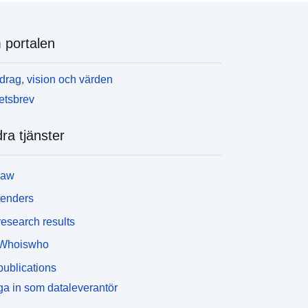
portalen
rag, vision och värden
etsbrev
ra tjänster
law
tenders
esearch results
Whoiswho
ublications
a in som dataleverantör