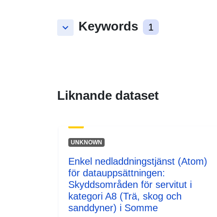
Keywords
keyboard_arrow_down
1
Liknande dataset
UNKNOWN
Enkel nedladdningstjänst (Atom)
för datauppsättningen:
Skyddsområden för servitut i
kategori A8 (Trä, skog och
sanddyner) i Somme