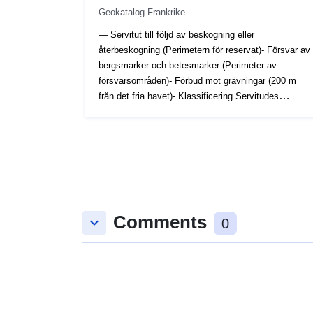
Geokatalog Frankrike
— Servitut till följd av beskogning eller
återbeskogning (Perimetern för reservat)- Försvar av
bergsmarker och betesmarker (Perimeter av
försvarsområden)- Förbud mot grävningar (200 m
från det fria havet)- Klassificering Servitudes
Relating to the Pas de Calais dyner (Perimeter of
Dunes)Basen för en servitör är det rumsliga fält
(dvs. det geografiska området) där servituten gäller.
Detta utrymmesfält kan definieras antingen i 2D
eller i 3D, särskilt i de särskilda fall som gäller
klarering av flygplatser, servitut för att skydda
radiostationer.
Comments
keyboard_arrow_down
0