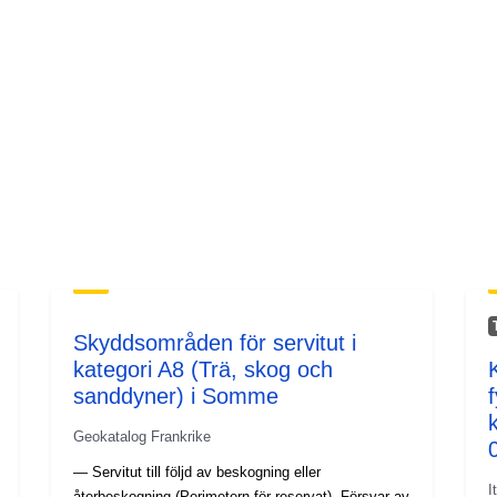
Skyddsområden för servitut i
kategori A8 (Trä, skog och
sanddyner) i Somme
Geokatalog Frankrike
— Servitut till följd av beskogning eller
I
återbeskogning (Perimetern för reservat)- Försvar av