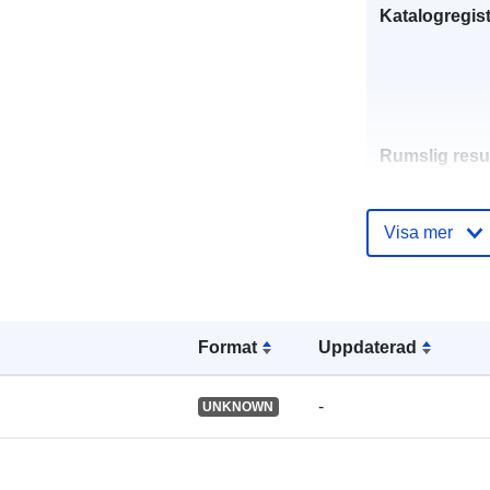
Katalogregist
Rumslig resu
Identifierare:
Visa mer
uriRef:
Format
Uppdaterad
-
UNKNOWN
Typ: