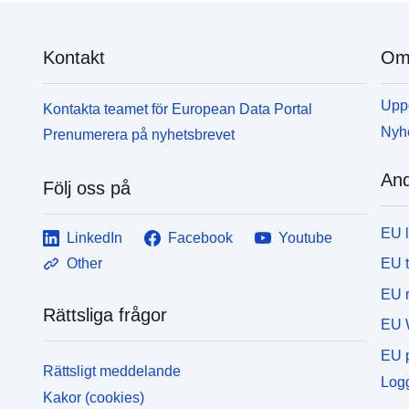
Kontakt
Om 
Uppd
Kontakta teamet för European Data Portal
Nyh
Prenumerera på nyhetsbrevet
And
Följ oss på
EU 
LinkedIn
Facebook
Youtube
EU 
Other
EU r
Rättsliga frågor
EU 
EU p
Rättsligt meddelande
Logg
Kakor (cookies)