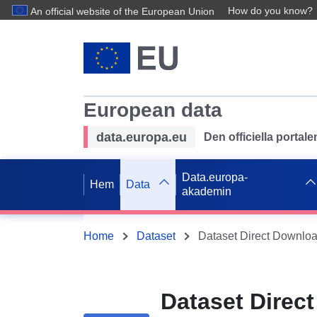
How do you know?
An official website of the European Union
European data
data.europa.eu
Den officiella portal
Data.europa-
Hem
Data
akademin
Home
Dataset
Dataset Direc