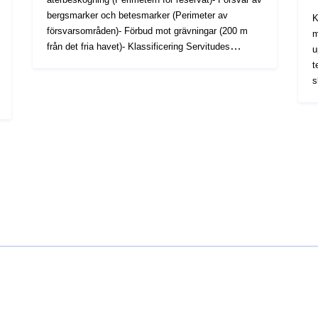
bergsmarker och betesmarker (Perimeter av
K
försvarsområden)- Förbud mot grävningar (200 m
m
från det fria havet)- Klassificering Servitudes
u
Relating to the Pas de Calais dyner (Perimeter of
t
Dunes)Basen för en servitör är det rumsliga fält
s
(dvs. det geografiska området) där servituten gäller.
1
Detta utrymmesfält kan definieras antingen i 2D
d
eller i 3D, särskilt i de särskilda fall som gäller
e
klarering av flygplatser, servitut för att skydda
d
radiostationer.
3
D