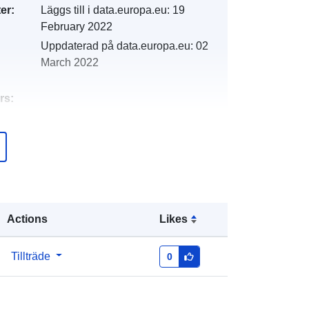
er:
Läggs till i data.europa.eu:
19
February 2022
Uppdaterad på data.europa.eu:
02
March 2022
rs:
http://descartes-dev.cete-
mediterranee.i2/service/fr-
120066022-wxs-289525cd-8df9-
402f-a67a-34fde9d5485e
http://data.europa.eu/88u/dataset/fr-
Actions
Likes
120066022-srv-5ffea51f-6c68-4784-
9859-4f5c21321daa
Tillträde
0
Resurs:
http://inspire.ec.europa.eu/metadata-