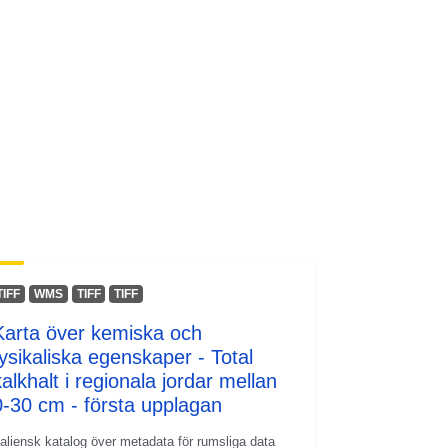
codelist/SpatialDataServiceType/do
wnlo...
TIFF
WMS
TIFF
TIFF
Karta över kemiska och
fysikaliska egenskaper - Total
kalkhalt i regionala jordar mellan
0-30 cm - första upplagan
taliensk katalog över metadata för rumsliga data