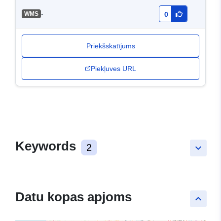
-
WMS
0
Priekšskatījums
Piekļuves URL
Keywords
2
keyboard_arrow_down
Datu kopas apjoms
keyboard_arrow_up