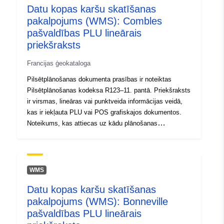
Datu kopas karšu skatīšanas
4144-b874-dd3713e11181
pakalpojums (WMS): Combles
pašvaldības PLU lineārais
Tips:
Avoti:
priekšraksts
http://inspire.ec.europa.eu/metadat
codelist/SpatialDataServiceType/
Francijas ģeokataloga
Pilsētplānošanas dokumenta prasības ir noteiktas
Pilsētplānošanas kodeksa R123–11. pantā. Priekšraksts
ir virsmas, lineāras vai punktveida informācijas veidā,
kas ir iekļauta PLU vai POS grafiskajos dokumentos.
Noteikums, kas attiecas uz kādu plānošanas
dokumenta apgabalu, parasti uzliek papildu
ierobežojumus teritorijas regulēšanai.
WMS
Datu kopas karšu skatīšanas
pakalpojums (WMS): Bonneville
pašvaldības PLU lineārais