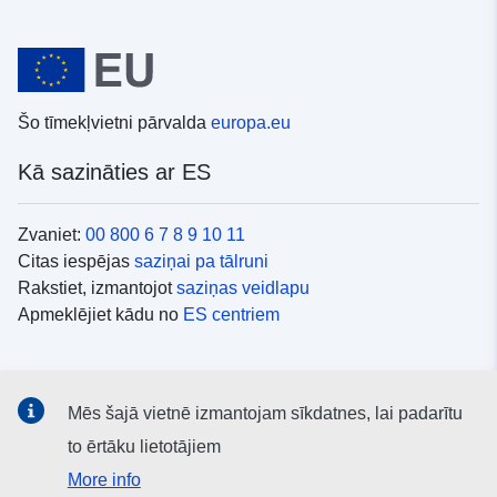
Šo tīmekļvietni pārvalda
europa.eu
Kā sazināties ar ES
Zvaniet:
00 800 6 7 8 9 10 11
Citas iespējas
saziņai pa tālruni
Rakstiet, izmantojot
saziņas veidlapu
Apmeklējiet kādu no
ES centriem
Sociālie mediji
Mēs šajā vietnē izmantojam sīkdatnes, lai padarītu
ES konti
sociālajos medijos
to ērtāku lietotājiem
More info