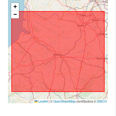
+
−
Leaflet
|
©
OpenStreetMap
contributors ©
GISCO