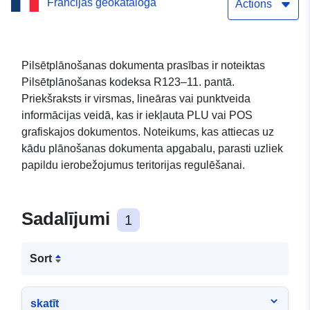
Francijas ģeokataloga
priekšraksts
Actions
Pilsētplānošanas dokumenta prasības ir noteiktas
Pilsētplānošanas kodeksa R123–11. pantā.
Priekšraksts ir virsmas, lineāras vai punktveida
informācijas veidā, kas ir iekļauta PLU vai POS
grafiskajos dokumentos. Noteikums, kas attiecas uz
kādu plānošanas dokumenta apgabalu, parasti uzliek
papildu ierobežojumus teritorijas regulēšanai.
Sadalījumi
1
Sort
skatīt