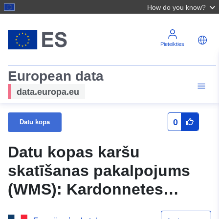
How do you know?
Pieteikties
European data
data.europa.eu
0
Datu kopa
Datu kopas karšu
skatīšanas pakalpojums
(WMS): Kardonnetes
pašvaldības PLU lineārais