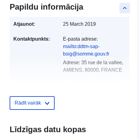
Papildu informācija
keyboard_arrow_up
Atjaunot:
25 March 2019
Kontaktpunkts:
E-pasta adrese:
mailto:ddtm-sap-
bsig@somme.gouv.fr
Adrese:
35 rue de la vallee,
AMIENS, 80000, FRANCE
Kataloga
Pievienots data.europa.eu:
18
ieraksts:
December 2021
Jaunākā informācija par Data.euro
Rādīt vairāk
01 October 2022
Ģeogrāfiskā
Koordinātes:
[ [ 3.28133559,
Līdzīgas datu kopas
atrašanās vieta:
50.48188019 ], [