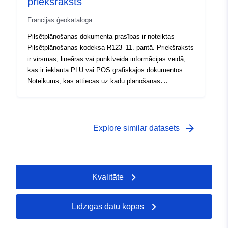
priekšraksts
Francijas ģeokataloga
Pilsētplānošanas dokumenta prasības ir noteiktas
Pilsētplānošanas kodeksa R123–11. pantā. Priekšraksts
ir virsmas, lineāras vai punktveida informācijas veidā,
kas ir iekļauta PLU vai POS grafiskajos dokumentos.
Noteikums, kas attiecas uz kādu plānošanas
dokumenta apgabalu, parasti uzliek papildu
ierobežojumus teritorijas regulēšanai.
arrow_forward
Explore similar datasets
Kvalitāte
Līdzīgas datu kopas