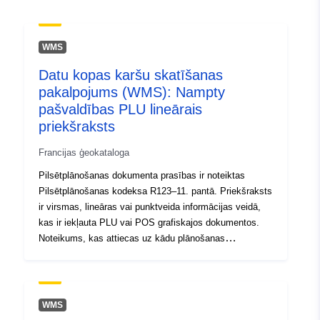
1.31279111, 50.48188019 ],
[ 1.31279111, 49.38547516
], [ 3.28133559,
WMS
49.38547516 ], [
3.28133559, 50.48188019 ]
Datu kopas karšu skatīšanas
]
pakalpojums (WMS): Nampty
pašvaldības PLU lineārais
Tips:
Polygon
priekšraksts
Telpiskais
Francijas ģeokataloga
resurss:
Pilsētplānošanas dokumenta prasības ir noteiktas
Pilsētplānošanas kodeksa R123–11. pantā. Priekšraksts
Identifikatori:
http://descartes-dev.cete-
ir virsmas, lineāras vai punktveida informācijas veidā,
mediterranee.i2/service/fr-
kas ir iekļauta PLU vai POS grafiskajos dokumentos.
120066022-wxs-5f2188db-
Noteikums, kas attiecas uz kādu plānošanas
f167-47bc-8363-
dokumenta apgabalu, parasti uzliek papildu
2eb9404778e5
ierobežojumus teritorijas regulēšanai.
uriRef:
http://data.europa.eu/88u/dataset/fr
WMS
120066022-srv-5fffdda9-9984-