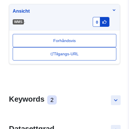
Ansicht
-
WMS
0
Forhåndsvis
Tilgangs-URL
Keywords
2
keyboard_arrow_down
Datasettgrad