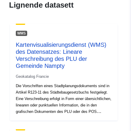
Romslig:
Koordinater:
[ [ 3.28133559,
Lignende datasett
50.48188019 ], [
1.31279111, 50.48188019 ],
[ 1.31279111, 49.38547516
], [ 3.28133559,
WMS
49.38547516 ], [
3.28133559, 50.48188019 ]
Kartenvisualisierungsdienst (WMS)
]
des Datensatzes: Lineare
Verschreibung des PLU der
Type:
Polygon
Gemeinde Nampty
Romressurs:
Geokatalog Francie
Die Vorschriften eines Stadtplanungsdokuments sind in
Identifikatorer:
http://descartes-dev.cete-
Artikel R123-11 des Städtebaugesetzbuchs festgelegt.
mediterranee.i2/service/fr-
Eine Verschreibung erfolgt in Form einer übersichtlichen,
120066022-wxs-5f2188db-
linearen oder punktuellen Information, die in den
f167-47bc-8363-
grafischen Dokumenten des PLU oder des POS
2eb9404778e5
erscheint. Eine Vorschrift, die sich auf einen Bereich
des Stadtplanungsdokuments überlagert, führt in der
uriRef:
http://data.europa.eu/88u/dataset/fr
Regel zu einer zusätzlichen Belastung für die Regelung