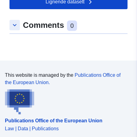
Lignende datasett
Comments
keyboard_arrow_down
0
This website is managed by the
Publications Office of
the European Union.
Publications Office of the European Union
Law | Data | Publications