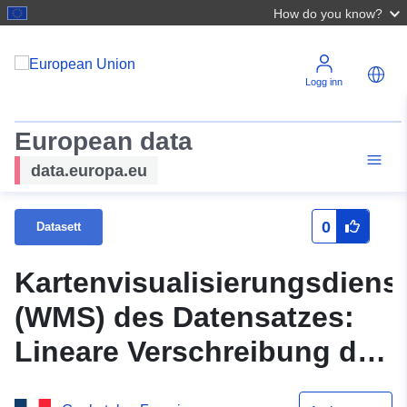
How do you know?
Logg inn
European data
data.europa.eu
0
Datasett
Kartenvisualisierungsdiens
(WMS) des Datensatzes:
Lineare Verschreibung des
PLU der Gemeinde