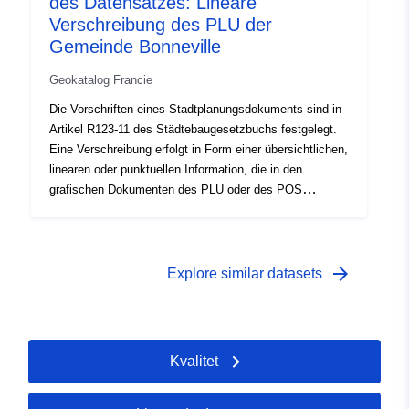
des Datensatzes: Lineare
Verschreibung des PLU der
Gemeinde Bonneville
Geokatalog Francie
Die Vorschriften eines Stadtplanungsdokuments sind in
Artikel R123-11 des Städtebaugesetzbuchs festgelegt.
Eine Verschreibung erfolgt in Form einer übersichtlichen,
linearen oder punktuellen Information, die in den
grafischen Dokumenten des PLU oder des POS
erscheint. Eine Vorschrift, die sich auf einen Bereich
des Stadtplanungsdokuments überlagert, führt in der
Regel zu einer zusätzlichen Belastung für die Regelung
des Gebiets.
arrow_forward
Explore similar datasets
Kvalitet