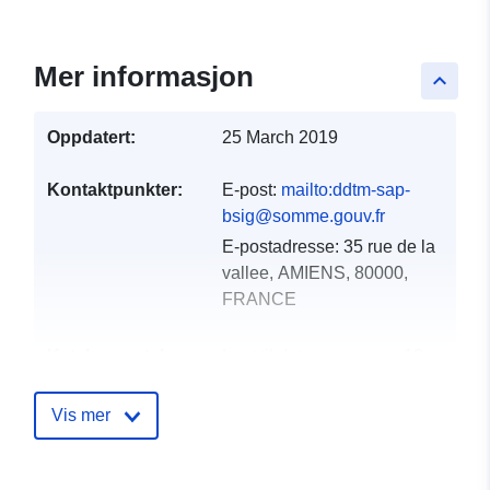
Mer informasjon
keyboard_arrow_up
Oppdatert:
25 March 2019
Kontaktpunkter:
E-post:
mailto:ddtm-sap-
bsig@somme.gouv.fr
E-postadresse:
35 rue de la
vallee, AMIENS, 80000,
FRANCE
Katalogopptak:
Lagt til data.europa.eu:
18
December 2021
Oppdatert på data.europa.eu:
Vis mer
01 October 2022