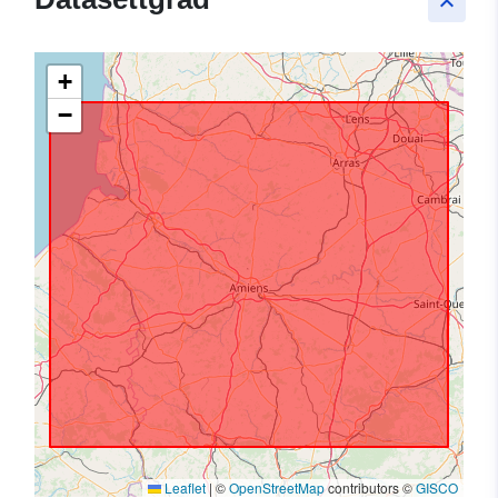
keyboard_arrow_up
+
−
Leaflet
|
©
OpenStreetMap
contributors ©
GISCO