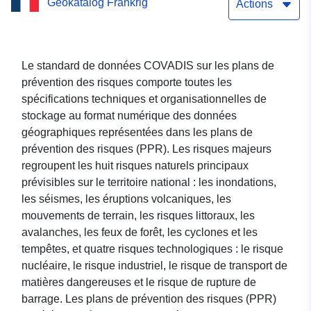
Geokatalog Frankrig
naturels de mouvement de
Actions
terrain - Commune de
Vazerac - Département de
Le standard de données COVADIS sur les plans de
prévention des risques comporte toutes les
Tarn-et-Garonne
spécifications techniques et organisationnelles de
stockage au format numérique des données
géographiques représentées dans les plans de
prévention des risques (PPR). Les risques majeurs
regroupent les huit risques naturels principaux
prévisibles sur le territoire national : les inondations,
les séismes, les éruptions volcaniques, les
mouvements de terrain, les risques littoraux, les
avalanches, les feux de forêt, les cyclones et les
tempêtes, et quatre risques technologiques : le risque
nucléaire, le risque industriel, le risque de transport de
matières dangereuses et le risque de rupture de
barrage. Les plans de prévention des risques (PPR)