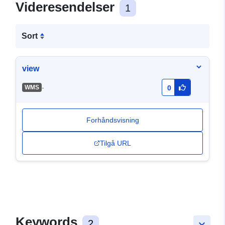
Videresendelser
1
Sort
view
-
WMS
0
Forhåndsvisning
Tilgå URL
Keywords
2
keyboard_arrow_down