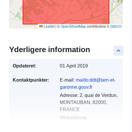
Leaflet
|
©
OpenStreetMap
contributors ©
GISCO
Yderligere information
keyboard_arrow_up
Opdateret:
01 April 2019
Kontaktpunkter:
E-mail:
mailto:ddt@tarn-et-
garonne.gouv.fr
Adresse:
2, quai de Verdun,
MONTAUBAN, 82000,
FRANCE
Webadresse:
http://www.tarn-et-
garonne.gouv.fr/