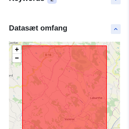
Datasæt omfang
keyboard_arrow_up
+
−