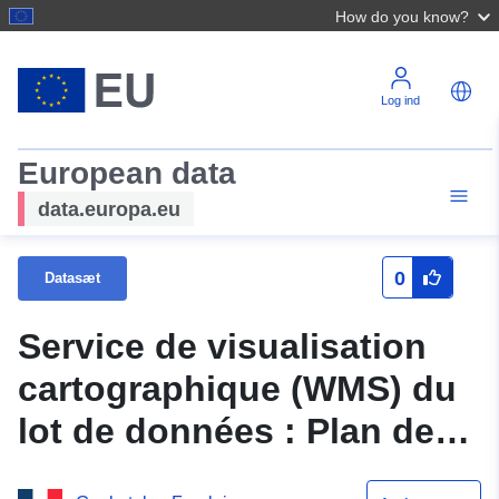
How do you know?
Log ind
European data
data.europa.eu
0
Datasæt
Service de visualisation
cartographique (WMS) du
lot de données : Plan de
prévention des risques