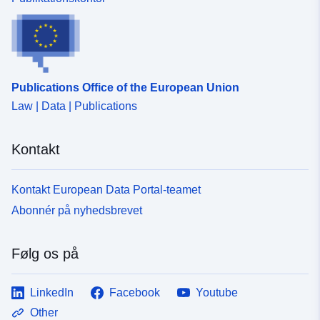
ressource:
Identifikatorer:
http://catalogue.geo-
ide.developpement-
durable.gouv.fr/service/fr-
Publications Office of the European Union
120066022-wxs-af2c8e06-
7bb7-4446-84f7-
Law | Data | Publications
0692e0aecd9c
Kontakt
uriRef:
http://data.europa.eu/88u/dataset/fr
120066022-srv-6006e06e-0088-
Kontakt European Data Portal-teamet
4ba7-a06b-83c870a88048
Abonnér på nyhedsbrevet
Type:
Ressource:
http://inspire.ec.europa.eu/metadat
Følg os på
codelist/SpatialDataServiceType/
LinkedIn
Facebook
Youtube
Other